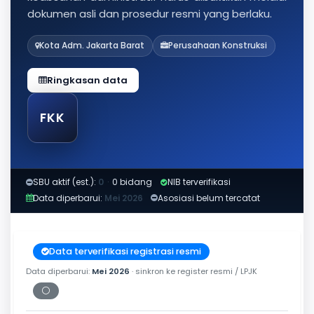
dokumen asli dan prosedur resmi yang berlaku.
Kota Adm. Jakarta Barat
Perusahaan Konstruksi
Ringkasan data
FKK
SBU aktif (est.):
0
·
0 bidang
NIB terverifikasi
Data diperbarui:
Mei 2026
Asosiasi belum tercatat
Data terverifikasi registrasi resmi
Data diperbarui:
Mei 2026
· sinkron ke register resmi / LPJK
⚪
Periksa tanggal cetak