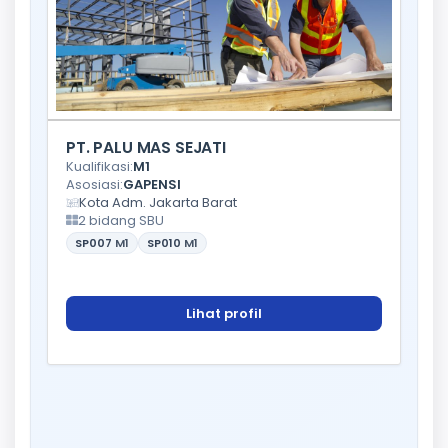
PT. PALU MAS SEJATI
Kualifikasi:
M1
Asosiasi:
GAPENSI
Kota Adm. Jakarta Barat
2 bidang SBU
SP007
M1
SP010
M1
Lihat profil