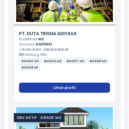
PT. DUTA TRISNA ADIYASA
Kualifikasi:
M2
Asosiasi:
GAPENSI
Kota Adm. Jakarta Barat
9 bidang SBU
BG002
M2
BG004
M2
BG007
M2
BG008
M2
BG009
M1
Lihat profil
SBU AKTIF · GRADE M2