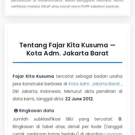
pembaruan di Indokontraktor. Bukan pengganti sertifikat resmi;
verifikasi melalui SIKaP atau kanal resmi PUPR sebelum kontrak.
Tentang Fajar Kita Kusuma —
Kota Adm. Jakarta Barat
Fajar Kita Kusuma
tercatat sebagai badan usaha
jasa konstruksi berbasis di
Kota Adm. Jakarta Barat
,
Dki Jakarta, Indonesia. Menurut akta pendirian di
data kami, tanggal akta:
22 June 2012
.
Ringkasan data
Jumlah subklasifikasi SBU yang tercatat:
0
.
Ringkasan di tabel atas; detail per kode (tanggal
cetak, perkiraan batas berlaku) di akordion
Layanan