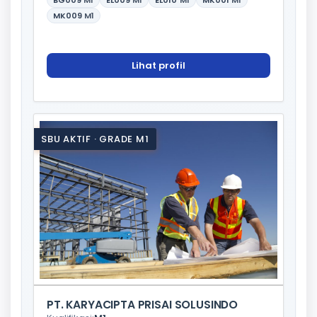
BG009
M1
EL009
M1
EL010
M1
MK001
M1
MK009
M1
Lihat profil
SBU AKTIF · GRADE M1
PT. KARYACIPTA PRISAI SOLUSINDO