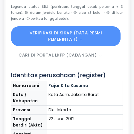
Legenda status SBU (perkiraan, tanggal cetak pertama + 3
tahun):
🟢
dalam jendela berlaku ·
🟡
sisa ≤3 bulan ·
🔴
di luar
jendela ·
⚪
periksa tanggal cetak.
VERIFIKASI DI SIKAP (DATA RESMI
PEMERINTAH) →
CARI DI PORTAL LKPP (CADANGAN) →
Identitas perusahaan (register)
Nama resmi
Fajar Kita Kusuma
Kota /
Kota Adm. Jakarta Barat
Kabupaten
Provinsi
Dki Jakarta
Tanggal
22 June 2012
berdiri (Akta)
Asosiasi
—