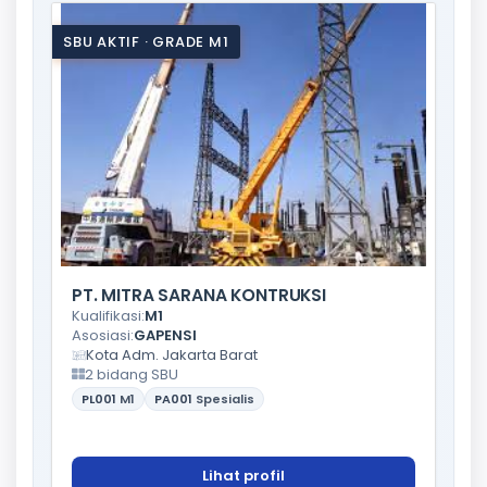
SBU AKTIF · GRADE M1
PT. MITRA SARANA KONTRUKSI
Kualifikasi:
M1
Asosiasi:
GAPENSI
Kota Adm. Jakarta Barat
2 bidang SBU
PL001
M1
PA001
Spesialis
Lihat profil