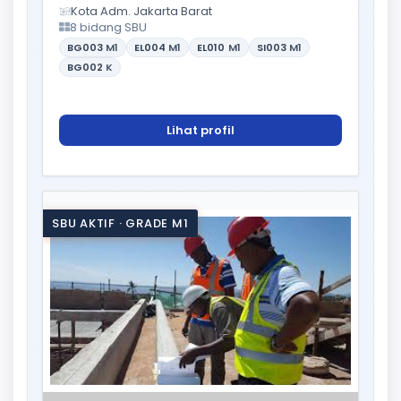
Kota Adm. Jakarta Barat
8 bidang SBU
BG003
M1
EL004
M1
EL010
M1
SI003
M1
BG002
K
Lihat profil
SBU AKTIF · GRADE M1