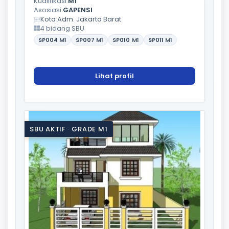
Kualifikasi:
M1
Asosiasi:
GAPENSI
Kota Adm. Jakarta Barat
4 bidang SBU
SP004
M1
SP007
M1
SP010
M1
SP011
M1
Lihat profil
SBU AKTIF · GRADE M1