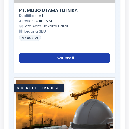
PT. MEISO UTAMA TEHNIKA
Kualifikasi:
M1
Asosiasi:
GAPENSI
Kota Adm. Jakarta Barat
1 bidang SBU
MK009
M1
Lihat profil
SBU AKTIF · GRADE M1