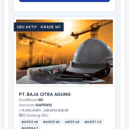
SBU AKTIF · GRADE M1
PT. BAJA CITRA AGUNG
Kualifikasi:
M1
Asosiasi:
GAPENSI
Kota Adm. Jakarta Barat
12 bidang SBU
BG002
M1
BG003
M1
SI003
M1
BG007
K3
BG009
K2