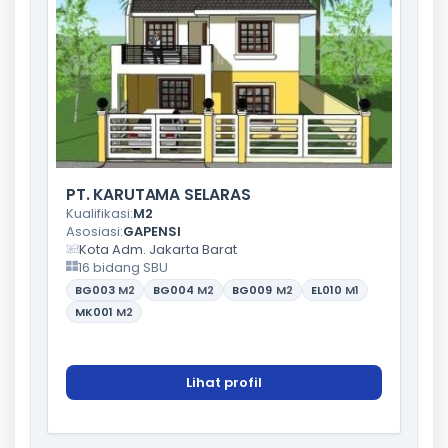
PT. KARUTAMA SELARAS
Kualifikasi:
M2
Asosiasi:
GAPENSI
Kota Adm. Jakarta Barat
16 bidang SBU
BG003
M2
BG004
M2
BG009
M2
EL010
M1
MK001
M2
Lihat profil