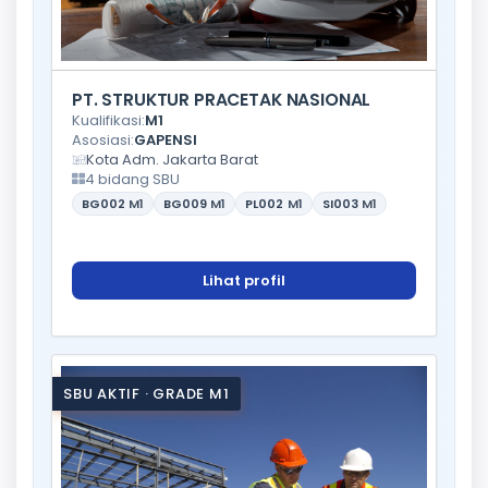
PT. STRUKTUR PRACETAK NASIONAL
Kualifikasi:
M1
Asosiasi:
GAPENSI
Kota Adm. Jakarta Barat
4 bidang SBU
BG002
M1
BG009
M1
PL002
M1
SI003
M1
Lihat profil
SBU AKTIF · GRADE M1