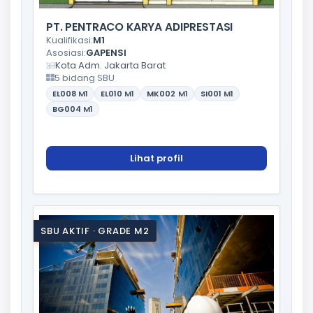
PT. PENTRACO KARYA ADIPRESTASI
Kualifikasi:
M1
Asosiasi:
GAPENSI
Kota Adm. Jakarta Barat
5 bidang SBU
EL008
M1
EL010
M1
MK002
M1
SI001
M1
BG004
M1
Lihat profil
SBU AKTIF · GRADE M2