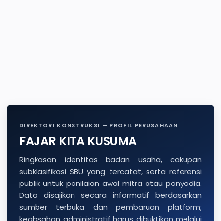
DIREKTORI KONSTRUKSI — PROFIL PERUSAHAAN
FAJAR KITA KUSUMA
Ringkasan identitas badan usaha, cakupan
subklasifikasi SBU yang tercatat, serta referensi
publik untuk penilaian awal mitra atau penyedia.
Data disajikan secara informatif berdasarkan
sumber terbuka dan pembaruan platform;
keabsahan administratif harus dibuktikan melalui