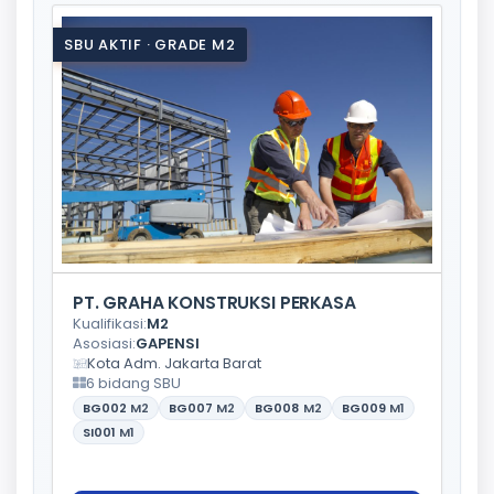
SBU AKTIF · GRADE M2
PT. GRAHA KONSTRUKSI PERKASA
Kualifikasi:
M2
Asosiasi:
GAPENSI
Kota Adm. Jakarta Barat
6 bidang SBU
BG002
M2
BG007
M2
BG008
M2
BG009
M1
SI001
M1