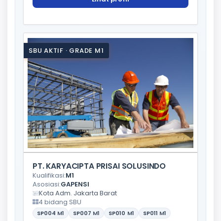
SBU AKTIF · GRADE M1
PT. KARYACIPTA PRISAI SOLUSINDO
Kualifikasi:
M1
Asosiasi:
GAPENSI
Kota Adm. Jakarta Barat
4 bidang SBU
SP004
M1
SP007
M1
SP010
M1
SP011
M1