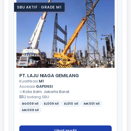
SBU AKTIF · GRADE M1
PT. LAJU NIAGA GEMILANG
Kualifikasi:
M1
Asosiasi:
GAPENSI
Kota Adm. Jakarta Barat
12 bidang SBU
BG009
M1
EL009
M1
EL010
M1
MK001
M1
MK009
M1
Lihat profil