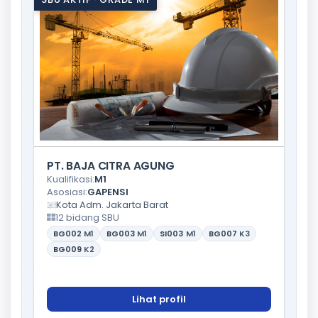
PT. BAJA CITRA AGUNG
Kualifikasi:
M1
Asosiasi:
GAPENSI
Kota Adm. Jakarta Barat
12 bidang SBU
BG002
M1
BG003
M1
SI003
M1
BG007
K3
BG009
K2
Lihat profil