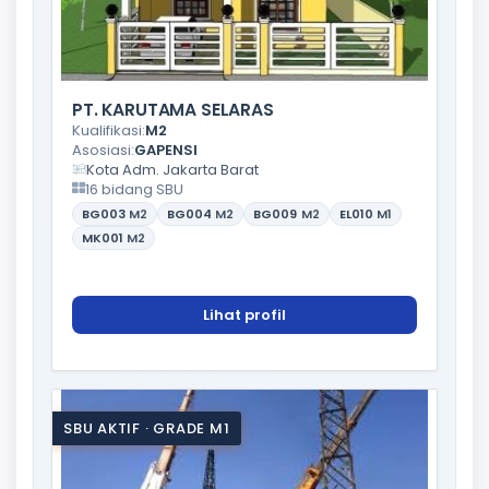
PT. KARUTAMA SELARAS
Kualifikasi:
M2
Asosiasi:
GAPENSI
Kota Adm. Jakarta Barat
16 bidang SBU
BG003
M2
BG004
M2
BG009
M2
EL010
M1
MK001
M2
Lihat profil
SBU AKTIF · GRADE M1