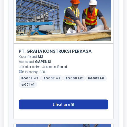
PT. GRAHA KONSTRUKSI PERKASA
Kualifikasi:
M2
Asosiasi:
GAPENSI
Kota Adm. Jakarta Barat
6 bidang SBU
BG002
M2
BG007
M2
BG008
M2
BG009
M1
SI001
M1
Lihat profil