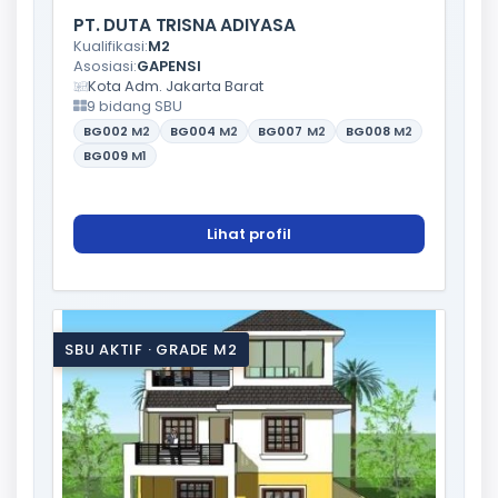
PT. DUTA TRISNA ADIYASA
Kualifikasi:
M2
Asosiasi:
GAPENSI
Kota Adm. Jakarta Barat
9 bidang SBU
BG002
M2
BG004
M2
BG007
M2
BG008
M2
BG009
M1
Lihat profil
SBU AKTIF · GRADE M2