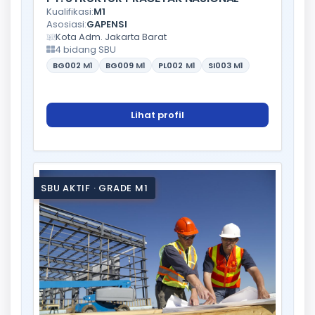
Kualifikasi:
M1
Asosiasi:
GAPENSI
Kota Adm. Jakarta Barat
4 bidang SBU
BG002
M1
BG009
M1
PL002
M1
SI003
M1
Lihat profil
SBU AKTIF · GRADE M1