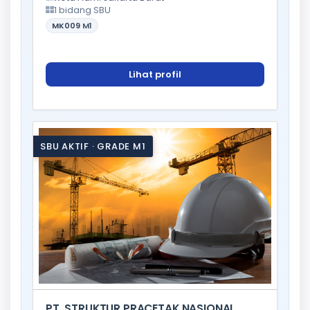
1 bidang SBU
MK009
M1
Lihat profil
SBU AKTIF · GRADE M1
PT. STRUKTUR PRACETAK NASIONAL