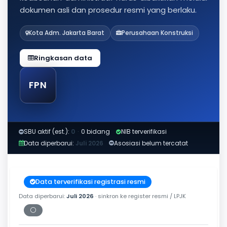
dokumen asli dan prosedur resmi yang berlaku.
Kota Adm. Jakarta Barat
Perusahaan Konstruksi
Ringkasan data
FPN
SBU aktif (est.):
0
·
0 bidang
NIB terverifikasi
Data diperbarui:
Juli 2026
Asosiasi belum tercatat
Data terverifikasi registrasi resmi
Data diperbarui:
Juli 2026
· sinkron ke register resmi / LPJK
⚪
Periksa tanggal cetak