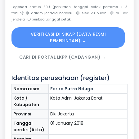
Legenda status SBU (perkiraan, tanggal cetak pertama + 3
tahun):
🟢
dalam jendela berlaku ·
🟡
sisa ≤3 bulan ·
🔴
di luar
jendela ·
⚪
periksa tanggal cetak.
VERIFIKASI DI SIKAP (DATA RESMI
PEMERINTAH) →
CARI DI PORTAL LKPP (CADANGAN) →
Identitas perusahaan (register)
Nama resmi
Ferira Putra Nduga
Kota /
Kota Adm. Jakarta Barat
Kabupaten
Provinsi
Dki Jakarta
Tanggal
01 January 2018
berdiri (Akta)
Asosiasi
—