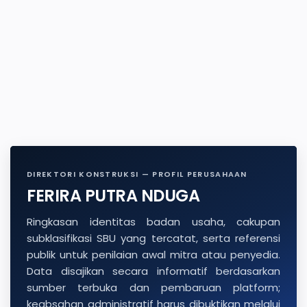
DIREKTORI KONSTRUKSI — PROFIL PERUSAHAAN
FERIRA PUTRA NDUGA
Ringkasan identitas badan usaha, cakupan
subklasifikasi SBU yang tercatat, serta referensi
publik untuk penilaian awal mitra atau penyedia.
Data disajikan secara informatif berdasarkan
sumber terbuka dan pembaruan platform;
keabsahan administratif harus dibuktikan melalui