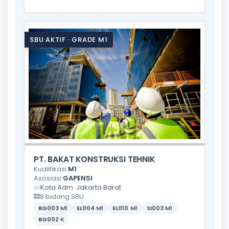
SBU AKTIF · GRADE M1
PT. BAKAT KONSTRUKSI TEHNIK
Kualifikasi:
M1
Asosiasi:
GAPENSI
Kota Adm. Jakarta Barat
8 bidang SBU
BG003
M1
EL004
M1
EL010
M1
SI003
M1
BG002
K