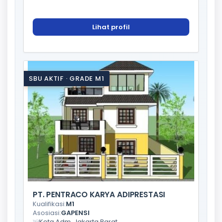
Lihat profil
SBU AKTIF · GRADE M1
PT. PENTRACO KARYA ADIPRESTASI
Kualifikasi:
M1
Asosiasi:
GAPENSI
Kota Adm. Jakarta Barat