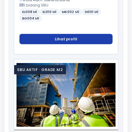
5 bidang SBU
EL008
M1
EL010
M1
MK002
M1
SI001
M1
BG004
M1
Lihat profil
SBU AKTIF · GRADE M2