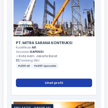
PT. MITRA SARANA KONTRUKSI
Kualifikasi:
M1
Asosiasi:
GAPENSI
Kota Adm. Jakarta Barat
2 bidang SBU
PL001
M1
PA001
Spesialis
Lihat profil
SBU AKTIF · GRADE M1