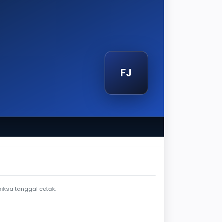
FJ
etak
iksa tanggal cetak.