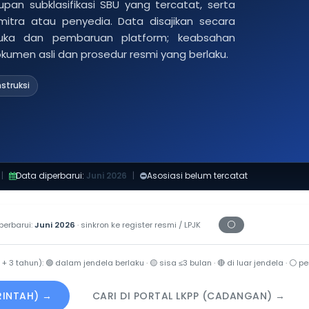
pan subklasifikasi SBU yang tercatat, serta
 mitra atau penyedia. Data disajikan secara
buka dan pembaruan platform; keabsahan
dokumen asli dan prosedur resmi yang berlaku.
struksi
|
Data diperbarui:
Juni 2026
|
Asosiasi belum tercatat
⚪
perbarui:
Juni 2026
· sinkron ke register resmi / LPJK
Periksa tanggal c
 + 3 tahun):
🟢
dalam jendela berlaku ·
🟡
sisa ≤3 bulan ·
🔴
di luar jendela ·
⚪
per
ERINTAH) →
CARI DI PORTAL LKPP (CADANGAN) →