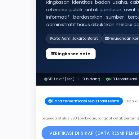
Ringkasan identitas badan usaha, caku
referensi publik untuk penilaian awal
informatif berdasarkan sumber ter
administratif harus dibuktikan melalui 
Kota Adm. Jakarta Barat
Perusahaan Kon
Ringkasan data
SBU aktif (est.):
0
·
0 bidang
|
NIB terverifikasi
Data terverifikasi registrasi resmi
Data di
Legenda status SBU (perkiraan, tanggal cetak pertama
VERIFIKASI DI SIKAP (DATA RESMI PEM