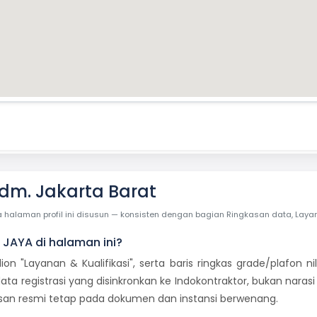
dm. Jakarta Barat
laman profil ini disusun — konsisten dengan bagian Ringkasan data, Layanan 
U JAYA di halaman ini?
dion "Layanan & Kualifikasi", serta baris ringkas grade/plafon
ata registrasi yang disinkronkan ke Indokontraktor, bukan naras
tusan resmi tetap pada dokumen dan instansi berwenang.