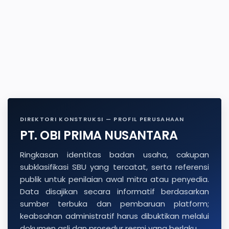
DIREKTORI KONSTRUKSI — PROFIL PERUSAHAAN
PT. OBI PRIMA NUSANTARA
Ringkasan identitas badan usaha, cakupan
subklasifikasi SBU yang tercatat, serta referensi
publik untuk penilaian awal mitra atau penyedia.
Data disajikan secara informatif berdasarkan
sumber terbuka dan pembaruan platform;
keabsahan administratif harus dibuktikan melalui
dokumen asli dan prosedur resmi yang berlaku.