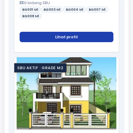
10 bidang SBU
BG001
M1
BG003
M1
BG004
M1
BG007
M1
BG008
M1
Lihat profil
SBU AKTIF · GRADE M2