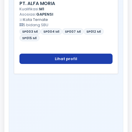
PT. ALFA MORIA
Kualifikasi:
M1
Asosiasi:
GAPENSI
Kota Ternate
5 bidang SBU
SP003
M1
SP004
M1
SP007
M1
SP012
M1
SP015
M1
Lihat profil