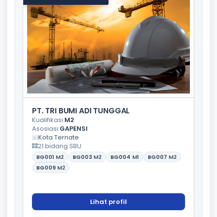
PT. TRI BUMI ADI TUNGGAL
Kualifikasi:
M2
Asosiasi:
GAPENSI
Kota Ternate
21 bidang SBU
BG001
M2
BG003
M2
BG004
M1
BG007
M2
BG009
M2
Lihat profil