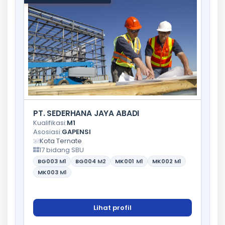
PT. SEDERHANA JAYA ABADI
Kualifikasi:
M1
Asosiasi:
GAPENSI
Kota Ternate
17 bidang SBU
BG003
M1
BG004
M2
MK001
M1
MK002
M1
MK003
M1
Lihat profil