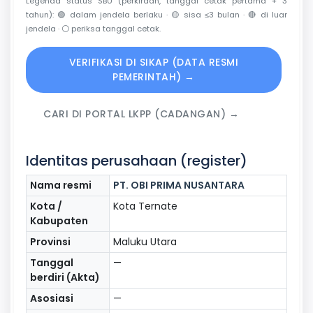
Legenda status SBU (perkiraan, tanggal cetak pertama + 3
tahun):
🟢
dalam jendela berlaku ·
🟡
sisa ≤3 bulan ·
🔴
di luar
jendela ·
⚪
periksa tanggal cetak.
VERIFIKASI DI SIKAP (DATA RESMI
PEMERINTAH) →
CARI DI PORTAL LKPP (CADANGAN) →
Identitas perusahaan (register)
Nama resmi
PT. OBI PRIMA NUSANTARA
Kota /
Kota Ternate
Kabupaten
Provinsi
Maluku Utara
Tanggal
—
berdiri (Akta)
Asosiasi
—