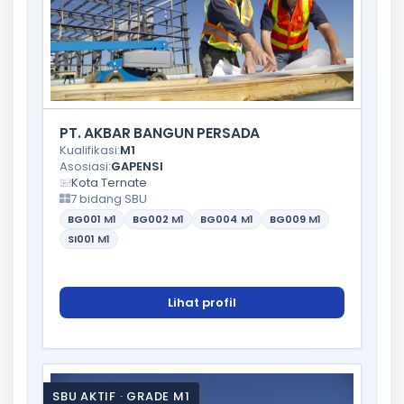
PT. AKBAR BANGUN PERSADA
Kualifikasi:
M1
Asosiasi:
GAPENSI
Kota Ternate
7 bidang SBU
BG001
M1
BG002
M1
BG004
M1
BG009
M1
SI001
M1
Lihat profil
SBU AKTIF · GRADE M1