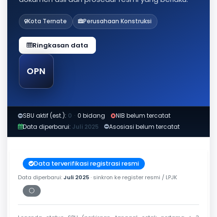
Kota Ternate
Perusahaan Konstruksi
Ringkasan data
OPN
SBU aktif (est.):
0
·
0 bidang
NIB belum tercatat
Data diperbarui:
Juli 2025
Asosiasi belum tercatat
Data terverifikasi registrasi resmi
Data diperbarui:
Juli 2025
· sinkron ke register resmi / LPJK
⚪
Periksa tanggal cetak