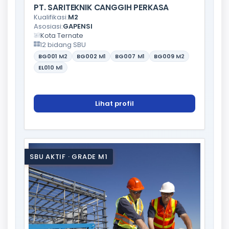
PT. SARITEKNIK CANGGIH PERKASA
Kualifikasi:
M2
Asosiasi:
GAPENSI
Kota Ternate
12 bidang SBU
BG001
M2
BG002
M1
BG007
M1
BG009
M2
EL010
M1
Lihat profil
SBU AKTIF · GRADE M1