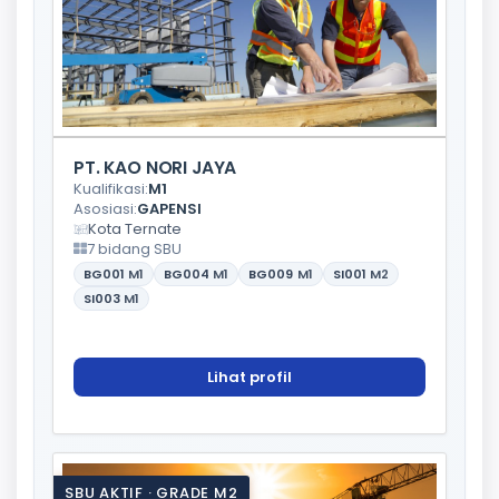
PT. KAO NORI JAYA
Kualifikasi:
M1
Asosiasi:
GAPENSI
Kota Ternate
7 bidang SBU
BG001
M1
BG004
M1
BG009
M1
SI001
M2
SI003
M1
Lihat profil
SBU AKTIF · GRADE M2