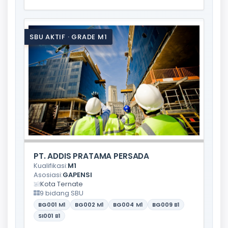
SBU AKTIF · GRADE M1
PT. ADDIS PRATAMA PERSADA
Kualifikasi:
M1
Asosiasi:
GAPENSI
Kota Ternate
9 bidang SBU
BG001
M1
BG002
M1
BG004
M1
BG009
B1
SI001
B1