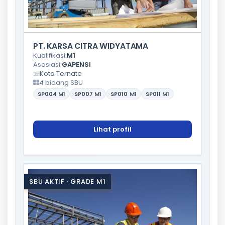
PT. KARSA CITRA WIDYATAMA
Kualifikasi:
M1
Asosiasi:
GAPENSI
Kota Ternate
4 bidang SBU
SP004
M1
SP007
M1
SP010
M1
SP011
M1
Lihat profil
SBU AKTIF · GRADE M1