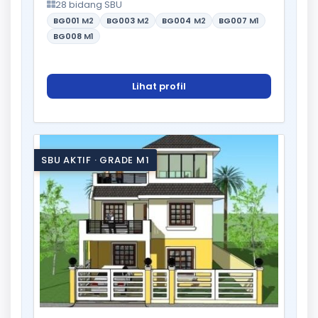
28 bidang SBU
BG001
M2
BG003
M2
BG004
M2
BG007
M1
BG008
M1
Lihat profil
SBU AKTIF · GRADE M1