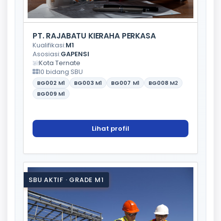
PT. RAJABATU KIERAHA PERKASA
Kualifikasi:
M1
Asosiasi:
GAPENSI
Kota Ternate
10 bidang SBU
BG002
M1
BG003
M1
BG007
M1
BG008
M2
BG009
M1
Lihat profil
SBU AKTIF · GRADE M1