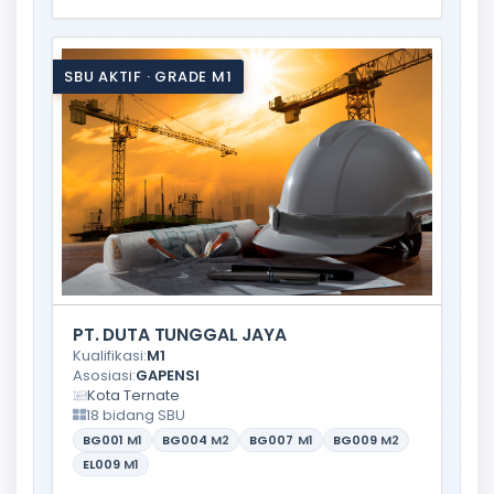
SBU AKTIF · GRADE M1
PT. DUTA TUNGGAL JAYA
Kualifikasi:
M1
Asosiasi:
GAPENSI
Kota Ternate
18 bidang SBU
BG001
M1
BG004
M2
BG007
M1
BG009
M2
EL009
M1