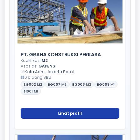
PT. GRAHA KONSTRUKSI PERKASA
Kualifikasi:
M2
Asosiasi:
GAPENSI
Kota Adm. Jakarta Barat
6 bidang SBU
BG002
M2
BG007
M2
BG008
M2
BG009
M1
SI001
M1
Lihat profil