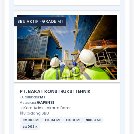
SBU AKTIF · GRADE M1
PT. BAKAT KONSTRUKSI TEHNIK
Kualifikasi:
M1
Asosiasi:
GAPENSI
Kota Adm. Jakarta Barat
8 bidang SBU
BG003
M1
EL004
M1
EL010
M1
SI003
M1
BG002
K