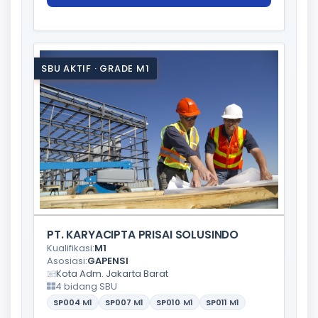
SBU AKTIF · GRADE M1
PT. KARYACIPTA PRISAI SOLUSINDO
Kualifikasi:
M1
Asosiasi:
GAPENSI
Kota Adm. Jakarta Barat
4 bidang SBU
SP004
M1
SP007
M1
SP010
M1
SP011
M1