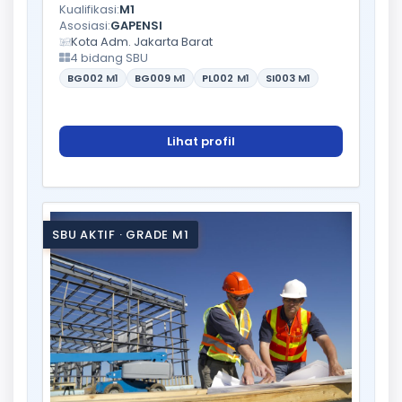
Kualifikasi:
M1
Asosiasi:
GAPENSI
Kota Adm. Jakarta Barat
4 bidang SBU
BG002
M1
BG009
M1
PL002
M1
SI003
M1
Lihat profil
SBU AKTIF · GRADE M1