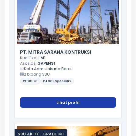
PT. MITRA SARANA KONTRUKSI
Kualifikasi:
M1
Asosiasi:
GAPENSI
Kota Adm. Jakarta Barat
2 bidang SBU
PL001
M1
PA001
Spesialis
Lihat profil
SBU AKTIF · GRADE M1