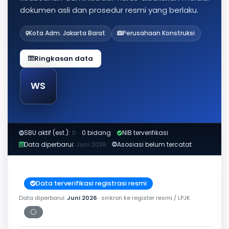
dokumen asli dan prosedur resmi yang berlaku.
Kota Adm. Jakarta Barat
Perusahaan Konstruksi
Ringkasan data
WS
SBU aktif (est.):
0
·
0 bidang
NIB terverifikasi
Data diperbarui:
Juni 2026
Asosiasi belum tercatat
Data terverifikasi registrasi resmi
Data diperbarui:
Juni 2026
· sinkron ke register resmi / LPJK
⚪
Periksa tanggal cetak