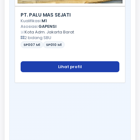
PT. PALU MAS SEJATI
Kualifikasi:
M1
Asosiasi:
GAPENSI
Kota Adm. Jakarta Barat
2 bidang SBU
SP007
M1
SP010
M1
Lihat profil