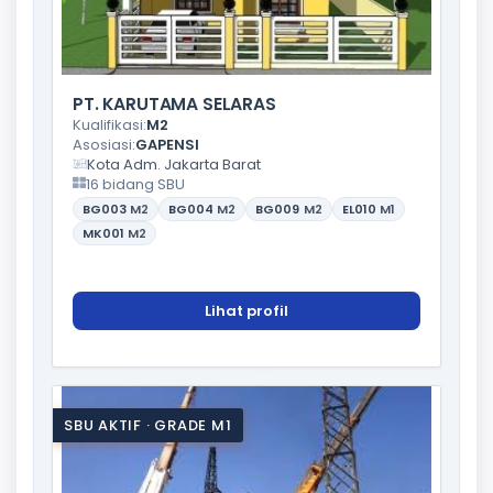
PT. KARUTAMA SELARAS
Kualifikasi:
M2
Asosiasi:
GAPENSI
Kota Adm. Jakarta Barat
16 bidang SBU
BG003
M2
BG004
M2
BG009
M2
EL010
M1
MK001
M2
Lihat profil
SBU AKTIF · GRADE M1