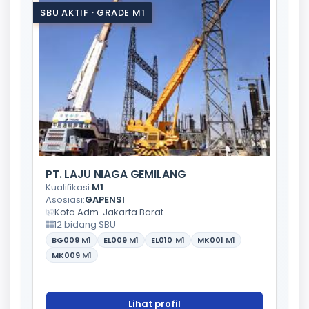
SBU AKTIF · GRADE M1
PT. LAJU NIAGA GEMILANG
Kualifikasi:
M1
Asosiasi:
GAPENSI
Kota Adm. Jakarta Barat
12 bidang SBU
BG009
M1
EL009
M1
EL010
M1
MK001
M1
MK009
M1
Lihat profil