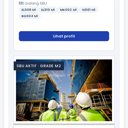
5 bidang SBU
EL008
M1
EL010
M1
MK002
M1
SI001
M1
BG004
M1
Lihat profil
SBU AKTIF · GRADE M2