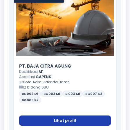
PT. BAJA CITRA AGUNG
Kualifikasi:
M1
Asosiasi:
GAPENSI
Kota Adm. Jakarta Barat
12 bidang SBU
BG002
M1
BG003
M1
SI003
M1
BG007
K3
BG009
K2
Lihat profil