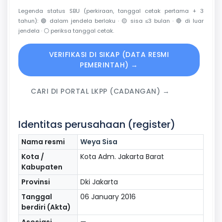
Legenda status SBU (perkiraan, tanggal cetak pertama + 3
tahun):
🟢
dalam jendela berlaku ·
🟡
sisa ≤3 bulan ·
🔴
di luar
jendela ·
⚪
periksa tanggal cetak.
VERIFIKASI DI SIKAP (DATA RESMI
PEMERINTAH) →
CARI DI PORTAL LKPP (CADANGAN) →
Identitas perusahaan (register)
Nama resmi
Weya Sisa
Kota /
Kota Adm. Jakarta Barat
Kabupaten
Provinsi
Dki Jakarta
Tanggal
06 January 2016
berdiri (Akta)
Asosiasi
—