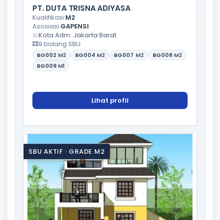
PT. DUTA TRISNA ADIYASA
Kualifikasi:
M2
Asosiasi:
GAPENSI
Kota Adm. Jakarta Barat
9 bidang SBU
BG002
M2
BG004
M2
BG007
M2
BG008
M2
BG009
M1
Lihat profil
SBU AKTIF · GRADE M2