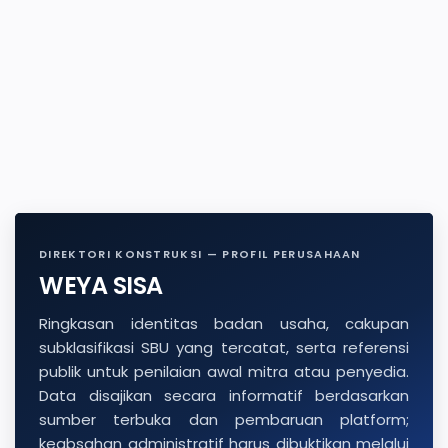
DIREKTORI KONSTRUKSI — PROFIL PERUSAHAAN
WEYA SISA
Ringkasan identitas badan usaha, cakupan
subklasifikasi SBU yang tercatat, serta referensi
publik untuk penilaian awal mitra atau penyedia.
Data disajikan secara informatif berdasarkan
sumber terbuka dan pembaruan platform;
keabsahan administratif harus dibuktikan melalui