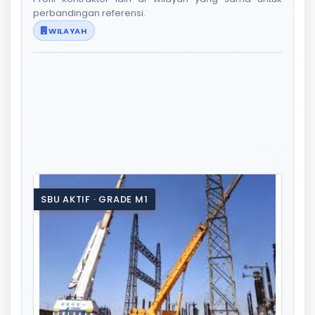
perbandingan referensi.
WILAYAH
SBU AKTIF · GRADE M1