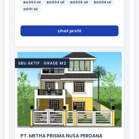
BG003
M1
BG004
M1
BG006
M1
BG009
M1
SI001
M1
Lihat profil
SBU AKTIF · GRADE M2
PT. METHA PRISMA NUSA PERDANA