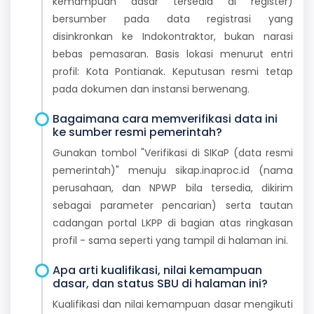
kemampuan dasar tersedia di register)
bersumber pada data registrasi yang
disinkronkan ke Indokontraktor, bukan narasi
bebas pemasaran. Basis lokasi menurut entri
profil: Kota Pontianak. Keputusan resmi tetap
pada dokumen dan instansi berwenang.
Bagaimana cara memverifikasi data ini
ke sumber resmi pemerintah?
Gunakan tombol "Verifikasi di SIKaP (data resmi
pemerintah)" menuju sikap.inaproc.id (nama
perusahaan, dan NPWP bila tersedia, dikirim
sebagai parameter pencarian) serta tautan
cadangan portal LKPP di bagian atas ringkasan
profil - sama seperti yang tampil di halaman ini.
Apa arti kualifikasi, nilai kemampuan
dasar, dan status SBU di halaman ini?
Kualifikasi dan nilai kemampuan dasar mengikuti