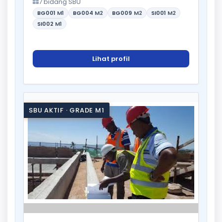
7 bidang SBU
BG001
M1
BG004
M2
BG009
M2
SI001
M2
SI002
M1
Lihat profil
SBU AKTIF · GRADE M1