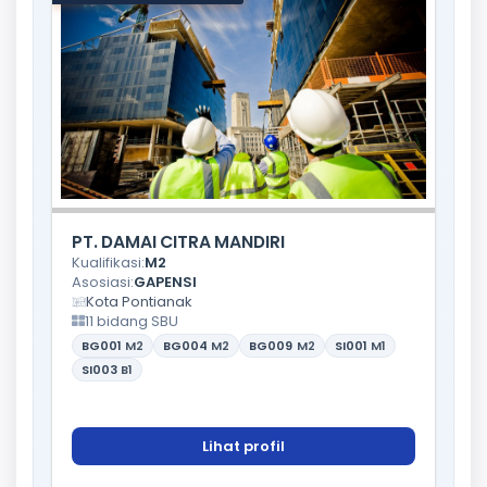
PT. DAMAI CITRA MANDIRI
Kualifikasi:
M2
Asosiasi:
GAPENSI
Kota Pontianak
11 bidang SBU
BG001
M2
BG004
M2
BG009
M2
SI001
M1
SI003
B1
Lihat profil