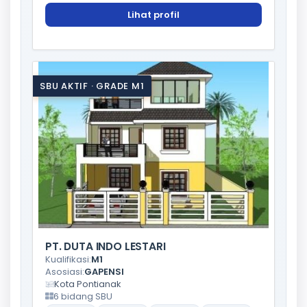
Lihat profil
SBU AKTIF · GRADE M1
PT. DUTA INDO LESTARI
Kualifikasi:
M1
Asosiasi:
GAPENSI
Kota Pontianak
6 bidang SBU