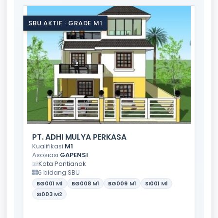
SBU AKTIF · GRADE M1
PT. ADHI MULYA PERKASA
Kualifikasi:
M1
Asosiasi:
GAPENSI
Kota Pontianak
6 bidang SBU
BG001
M1
BG008
M1
BG009
M1
SI001
M1
SI003
M2