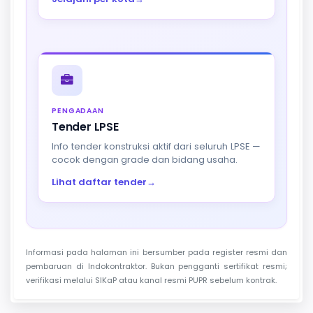
PENGADAAN
Tender LPSE
Info tender konstruksi aktif dari seluruh LPSE —
cocok dengan grade dan bidang usaha.
Lihat daftar tender
→
Informasi pada halaman ini bersumber pada register resmi dan
pembaruan di Indokontraktor. Bukan pengganti sertifikat resmi;
verifikasi melalui SIKaP atau kanal resmi PUPR sebelum kontrak.