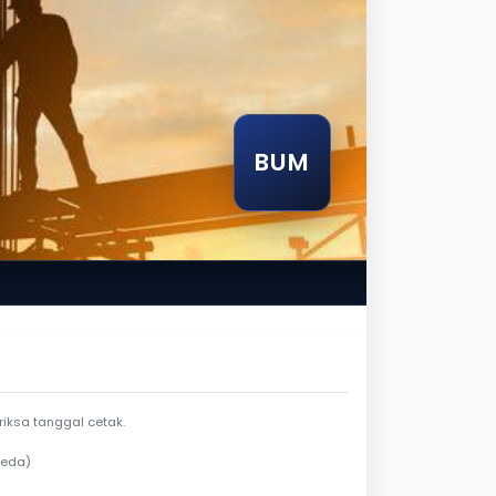
BUM
endela berlaku
iksa tanggal cetak.
beda)