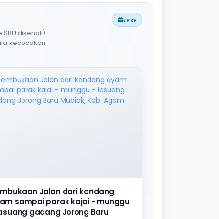
LPSE
 SBU dikenali)
pula kecocokan
mbukaan Jalan dari kandang
am sampai parak kajai - munggu
lasuang gadang Jorong Baru