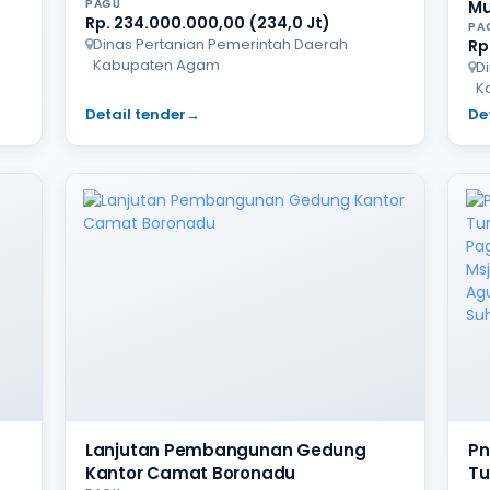
PAGU
Mu
Rp. 234.000.000,00 (234,0 Jt)
PA
Dinas Pertanian Pemerintah Daerah
Rp
Kabupaten Agam
D
K
Detail tender
→
De
Lanjutan Pembangunan Gedung
Pn
Kantor Camat Boronadu
Tu