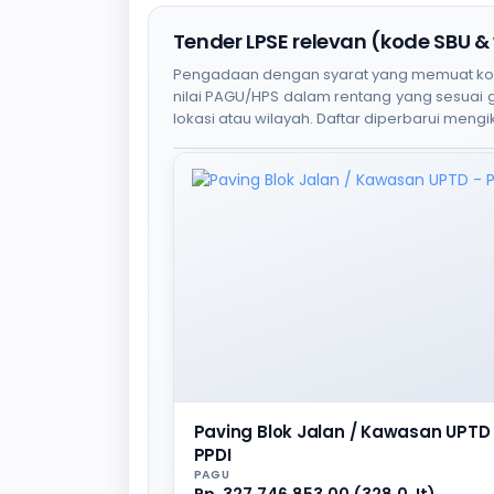
Tender LPSE relevan (kode SBU &
Pengadaan dengan syarat yang memuat kode S
nilai PAGU/HPS dalam rentang yang sesuai
lokasi atau wilayah. Daftar diperbarui mengik
Paving Blok Jalan / Kawasan UPTD 
PPDI
PAGU
Rp. 327.746.853,00 (328,0 Jt)