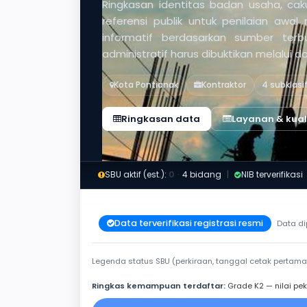
Ringkasan identitas badan usaha, caku
referensi publik untuk penilaian awal
informatif berdasarkan sumber ter
administratif harus dibuktikan melalui 
Kota Pontianak
Kontraktor
4 subklasi
Ringkasan data
Layanan & kuali
SBU aktif (est.):
0
·
4 bidang
|
NIB terverifikasi
Data terverifikasi registrasi resmi
Data di
Legenda status SBU (perkiraan, tanggal cetak pertama
Ringkas kemampuan terdaftar:
Grade K2 — nilai pek