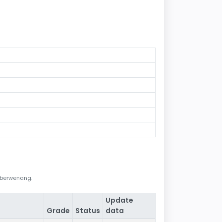
i berwenang.
Update
Grade
Status
data