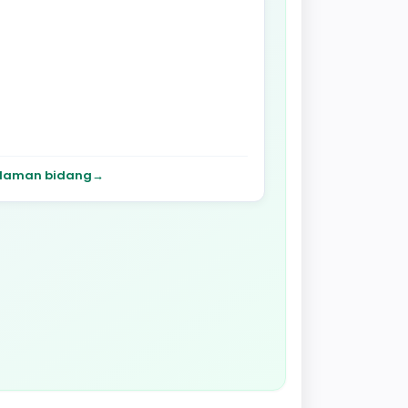
laman bidang
→