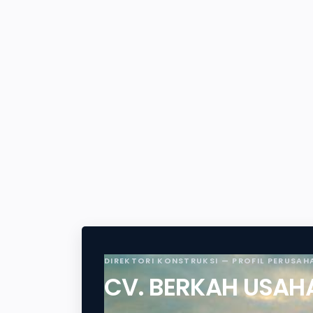
DIREKTORI KONSTRUKSI — PROFIL PERUSAH
CV. BERKAH USA