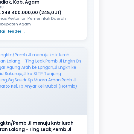
diak, Kab. Agam
GU
. 248.400.000,00 (248,0 Jt)
inas Pertanian Pemerintah Daerah
abupaten Agam
tail tender
→
gktn/Pemb Jl menuju kntr lurah
ran Lalang - Tlng Leak,Pemb Jl