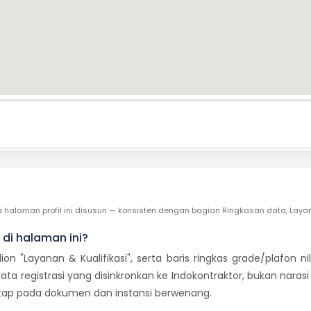
I
laman profil ini disusun — konsisten dengan bagian Ringkasan data, Layanan 
 di halaman ini?
dion "Layanan & Kualifikasi", serta baris ringkas grade/plafon
ata registrasi yang disinkronkan ke Indokontraktor, bukan naras
tetap pada dokumen dan instansi berwenang.