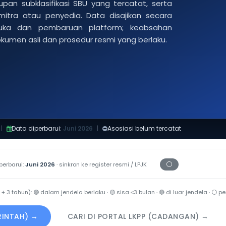
pan subklasifikasi SBU yang tercatat, serta
 mitra atau penyedia. Data disajikan secara
buka dan pembaruan platform; keabsahan
dokumen asli dan prosedur resmi yang berlaku.
|
Data diperbarui:
Juni 2026
|
Asosiasi belum tercatat
⚪
perbarui:
Juni 2026
· sinkron ke register resmi / LPJK
Periksa tanggal c
 + 3 tahun):
🟢
dalam jendela berlaku ·
🟡
sisa ≤3 bulan ·
🔴
di luar jendela ·
⚪
per
ERINTAH) →
CARI DI PORTAL LKPP (CADANGAN) →