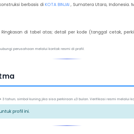
onstruksi berbasis di
KOTA BINJAI
, Sumatera Utara, Indonesia. M
. Ringkasan di tabel atas; detail per kode (tanggal cetak, per
hubungi perusahaan melalui kontak resmi di profil.
atma
3 tahun; simbol kuning jika sisa perkiraan ≤3 bulan. Verifikasi resmi melalui
tuk profil ini.