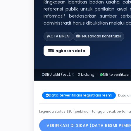
Ringkasan identitas badan usaha, caku
referensi publik untuk penilaian awal
informatif berdasarkan sumber ter
administratif harus dibuktikan melalui 
KOTA BINJAI
Perusahaan Konstruksi
Ringkasan data
SBU aktif (est.):
0
·
0 bidang
|
NIB terverifikasi
Data terverifikasi registrasi resmi
Data di
Legenda status SBU (perkiraan, tanggal cetak pertama
VERIFIKASI DI SIKAP (DATA RESMI PEM