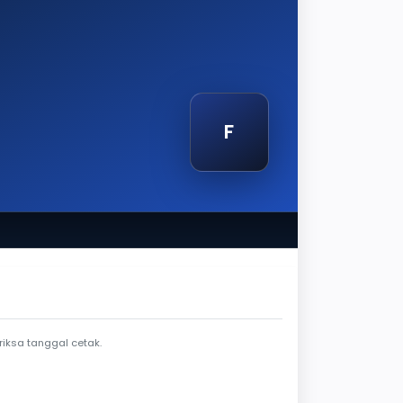
F
etak
iksa tanggal cetak.