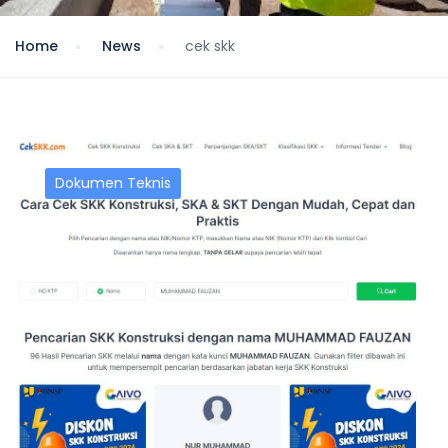
Home
News
cek skk
Dokumen Teknis