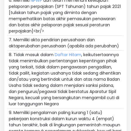
6. Memiliki
NPWP
dan telah memenuhi kewajiban
pelaporan perpajakan (SPT Tahunan) tahun pajak 2021
[tuliskan tahun pajak yang diminta dengan
memperhatikan batas akhir pemasukan penawaran
dan batas akhir pelaporan pajak sesuai peraturan
perpajakan]<br/>
7. Memiliki akta pendirian perusahaan dan
aktaperubahan perusahaan (apabila ada perubahan)
8. Tidak masuk dalam
Daftar Hitam
, keikutsertaannya
tidak menimbulkan pertentangan kepentingan pihak
yang terkait, tidak dalam pengawasan pengadilan,
tidak pailit, kegiatan usahanya tidak sedang dihentikan
dan/atau yang bertindak untuk dan atas nama Badan
Usaha tidak sedang dalam menjalani sanksi pidana,
dan pengurus/pegawai tidak berstatus Aparatur Sipil
Negara, kecuali yang bersangkutan mengambil cuti di
luar tanggungan Negara
9. Memiliki pengalaman paling kurang 1 (satu)
pekerjaan konstruksi dalam kurun waktu 4 (empat)
tahun terakhir, baik di lingkungan pemerintah maupun