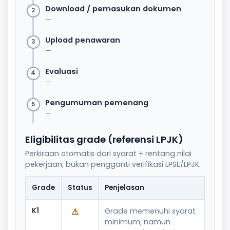
Download / pemasukan dokumen
2
—
Upload penawaran
3
—
Evaluasi
4
—
Pengumuman pemenang
5
—
Eligibilitas grade (referensi LPJK)
Perkiraan otomatis dari syarat + rentang nilai
pekerjaan; bukan pengganti verifikasi LPSE/LPJK.
Grade
Status
Penjelasan
K1
⚠
Grade memenuhi syarat
minimum, namun