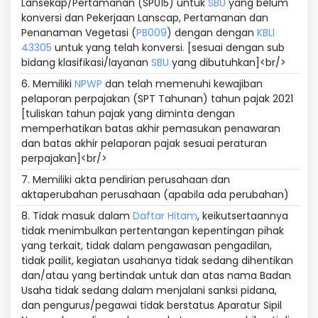
Lansekap/Pertamanan (SP015) untuk
SBU
yang belum
konversi dan Pekerjaan Lanscap, Pertamanan dan
Penanaman Vegetasi (
PB009
) dengan dengan
KBLI
43305
untuk yang telah konversi. [sesuai dengan sub
bidang klasifikasi/layanan
SBU
yang dibutuhkan]<br/>
6. Memiliki
NPWP
dan telah memenuhi kewajiban
pelaporan perpajakan (SPT Tahunan) tahun pajak 2021
[tuliskan tahun pajak yang diminta dengan
memperhatikan batas akhir pemasukan penawaran
dan batas akhir pelaporan pajak sesuai peraturan
perpajakan]<br/>
7. Memiliki akta pendirian perusahaan dan
aktaperubahan perusahaan (apabila ada perubahan)
8. Tidak masuk dalam
Daftar Hitam
, keikutsertaannya
tidak menimbulkan pertentangan kepentingan pihak
yang terkait, tidak dalam pengawasan pengadilan,
tidak pailit, kegiatan usahanya tidak sedang dihentikan
dan/atau yang bertindak untuk dan atas nama Badan
Usaha tidak sedang dalam menjalani sanksi pidana,
dan pengurus/pegawai tidak berstatus Aparatur Sipil