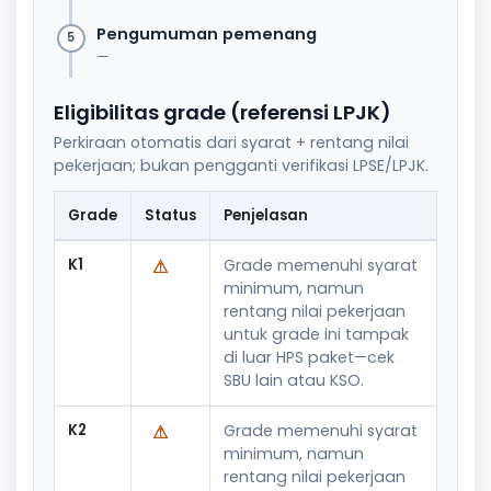
Pengumuman pemenang
5
—
Eligibilitas grade (referensi LPJK)
Perkiraan otomatis dari syarat + rentang nilai
pekerjaan; bukan pengganti verifikasi LPSE/LPJK.
Grade
Status
Penjelasan
K1
⚠
Grade memenuhi syarat
minimum, namun
rentang nilai pekerjaan
untuk grade ini tampak
di luar HPS paket—cek
SBU lain atau KSO.
K2
⚠
Grade memenuhi syarat
minimum, namun
rentang nilai pekerjaan