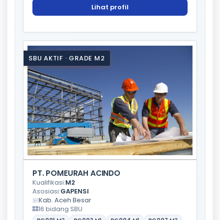
Lihat profil
SBU AKTIF · GRADE M2
PT. POMEURAH ACINDO
Kualifikasi:
M2
Asosiasi:
GAPENSI
Kab. Aceh Besar
16 bidang SBU
BG001
M2
BG002
M1
BG004
M1
BG007
M2