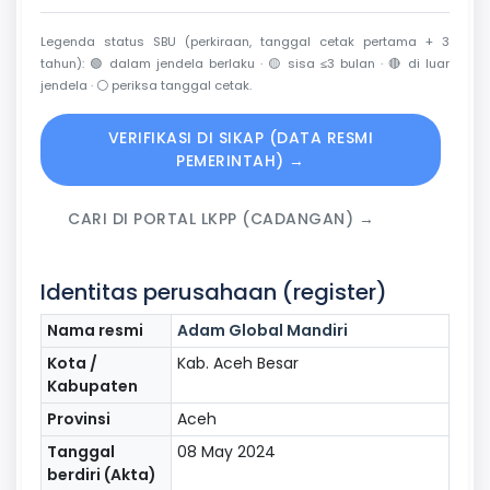
Legenda status SBU (perkiraan, tanggal cetak pertama + 3
tahun):
🟢
dalam jendela berlaku ·
🟡
sisa ≤3 bulan ·
🔴
di luar
jendela ·
⚪
periksa tanggal cetak.
VERIFIKASI DI SIKAP (DATA RESMI
PEMERINTAH) →
CARI DI PORTAL LKPP (CADANGAN) →
Identitas perusahaan (register)
Nama resmi
Adam Global Mandiri
Kota /
Kab. Aceh Besar
Kabupaten
Provinsi
Aceh
Tanggal
08 May 2024
berdiri (Akta)