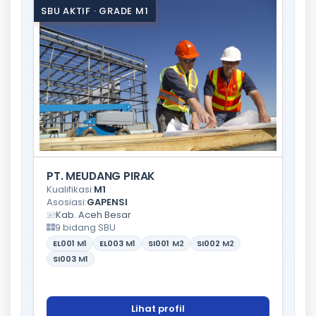
SBU AKTIF · GRADE M1
PT. MEUDANG PIRAK
Kualifikasi:
M1
Asosiasi:
GAPENSI
Kab. Aceh Besar
9 bidang SBU
EL001
M1
EL003
M1
SI001
M2
SI002
M2
SI003
M1
Lihat profil