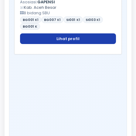
Asosiasi:
GAPENSI
Kab. Aceh Besar
8 bidang SBU
BG001
K1
BG007
K1
SI001
K1
SI003
K1
BG001
K
Lihat profil