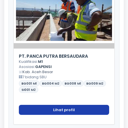
PT. PANCA PUTRA BERSAUDARA
Kualifikasi:
M1
Asosiasi:
GAPENSI
Kab. Aceh Besar
7 bidang SBU
BG001
M1
BG004
M2
BG008
M1
BG009
M2
SI001
M2
Lihat profil