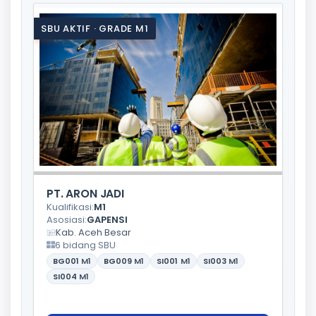
SBU AKTIF · GRADE M1
PT. ARON JADI
Kualifikasi:
M1
Asosiasi:
GAPENSI
Kab. Aceh Besar
6 bidang SBU
BG001
M1
BG009
M1
SI001
M1
SI003
M1
SI004
M1