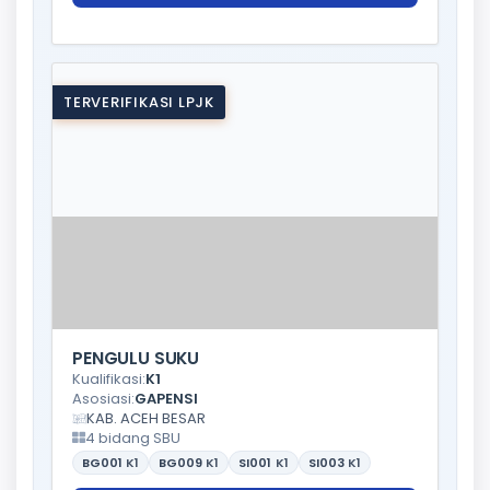
TERVERIFIKASI LPJK
PENGULU SUKU
Kualifikasi:
K1
Asosiasi:
GAPENSI
KAB. ACEH BESAR
4 bidang SBU
BG001
K1
BG009
K1
SI001
K1
SI003
K1