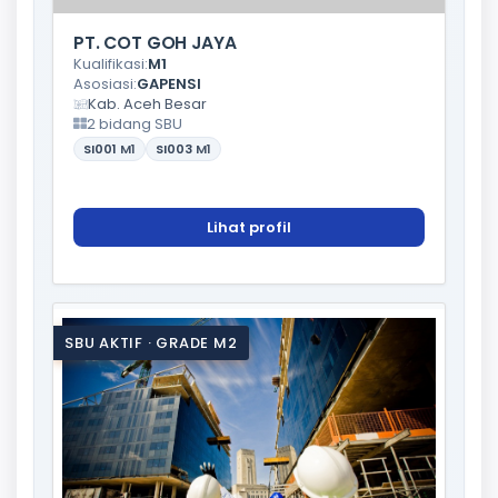
PT. COT GOH JAYA
Kualifikasi:
M1
Asosiasi:
GAPENSI
Kab. Aceh Besar
2 bidang SBU
SI001
M1
SI003
M1
Lihat profil
SBU AKTIF · GRADE M2