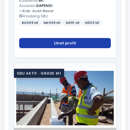
Kualifikasi:
M1
Asosiasi:
GAPENSI
Kab. Aceh Besar
4 bidang SBU
BG009
M1
MK009
M1
SI001
M1
SI003
M1
Lihat profil
SBU AKTIF · GRADE M1