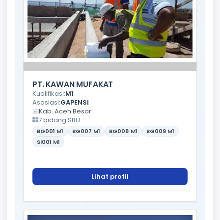
PT. KAWAN MUFAKAT
Kualifikasi:
M1
Asosiasi:
GAPENSI
Kab. Aceh Besar
7 bidang SBU
BG001
M1
BG007
M1
BG008
M1
BG009
M1
SI001
M1
Lihat profil