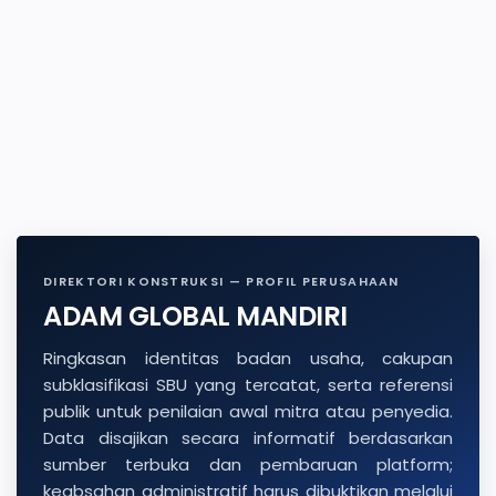
DIREKTORI KONSTRUKSI — PROFIL PERUSAHAAN
ADAM GLOBAL MANDIRI
Ringkasan identitas badan usaha, cakupan
subklasifikasi SBU yang tercatat, serta referensi
publik untuk penilaian awal mitra atau penyedia.
Data disajikan secara informatif berdasarkan
sumber terbuka dan pembaruan platform;
keabsahan administratif harus dibuktikan melalui