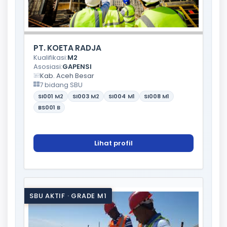
PT. KOETA RADJA
Kualifikasi:
M2
Asosiasi:
GAPENSI
Kab. Aceh Besar
7 bidang SBU
SI001
M2
SI003
M2
SI004
M1
SI008
M1
BS001
B
Lihat profil
SBU AKTIF · GRADE M1