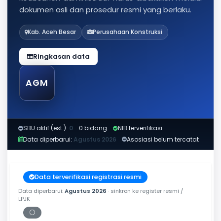
dokumen asli dan prosedur resmi yang berlaku.
Kab. Aceh Besar
Perusahaan Konstruksi
Ringkasan data
AGM
SBU aktif (est.):
0
·
0 bidang
NIB terverifikasi
Data diperbarui:
Agustus 2026
Asosiasi belum tercatat
Data terverifikasi registrasi resmi
Data diperbarui:
Agustus 2026
· sinkron ke register resmi /
LPJK
⚪
Periksa tanggal cetak