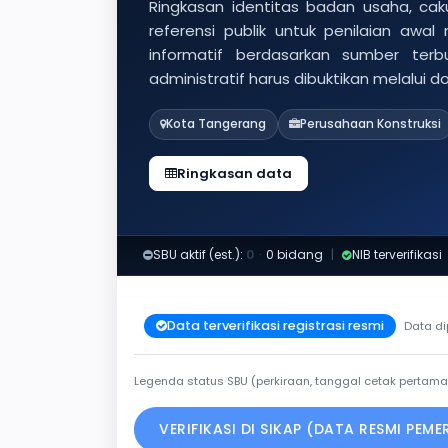
Ringkasan identitas badan usaha, caku
referensi publik untuk penilaian awal
informatif berdasarkan sumber ter
administratif harus dibuktikan melalui 
Kota Tangerang
Perusahaan Konstruksi
Ringkasan data
SBU aktif (est.):
0
·
0 bidang
|
NIB terverifikasi
Data terverifikasi registrasi resmi
Data di
Legenda status SBU (perkiraan, tanggal cetak pertama
VERIFIKASI DI SIKAP (DATA RESMI PEM