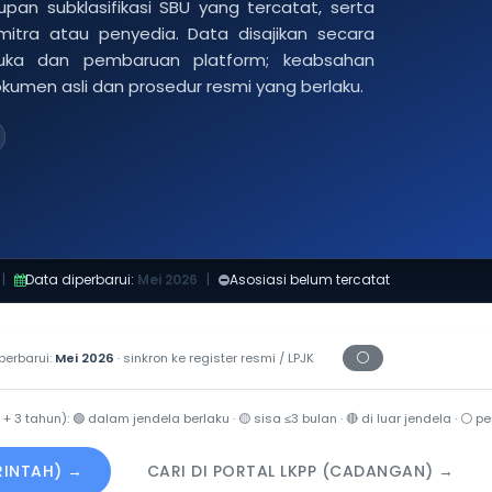
pan subklasifikasi SBU yang tercatat, serta
 mitra atau penyedia. Data disajikan secara
buka dan pembaruan platform; keabsahan
dokumen asli dan prosedur resmi yang berlaku.
|
Data diperbarui:
Mei 2026
|
Asosiasi belum tercatat
⚪
perbarui:
Mei 2026
· sinkron ke register resmi / LPJK
Periksa tanggal ce
 + 3 tahun):
🟢
dalam jendela berlaku ·
🟡
sisa ≤3 bulan ·
🔴
di luar jendela ·
⚪
per
ERINTAH) →
CARI DI PORTAL LKPP (CADANGAN) →