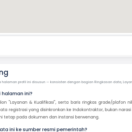
ang
laman profil ini disusun — konsisten dengan bagian Ringkasan data, Layanan 
i halaman ini?
dion "Layanan & Kualifikasi", serta baris ringkas grade/plafon
ata registrasi yang disinkronkan ke Indokontraktor, bukan naras
smi tetap pada dokumen dan instansi berwenang.
ta ini ke sumber resmi pemerintah?