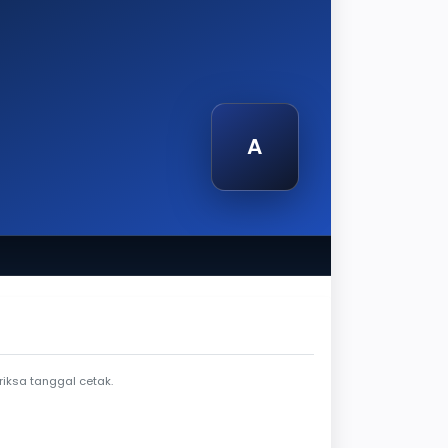
A
tak
iksa tanggal cetak.