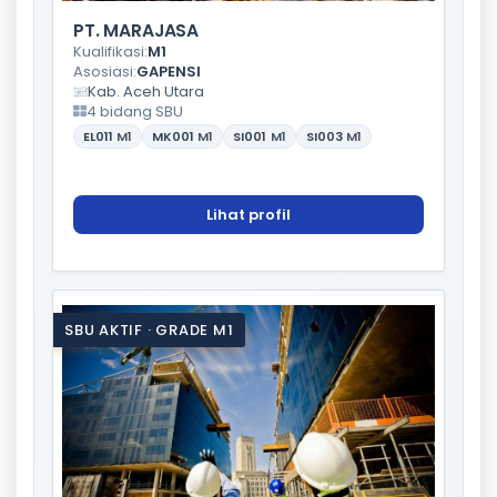
PT. MARAJASA
Kualifikasi:
M1
Asosiasi:
GAPENSI
Kab. Aceh Utara
4 bidang SBU
EL011
M1
MK001
M1
SI001
M1
SI003
M1
Lihat profil
SBU AKTIF · GRADE M1