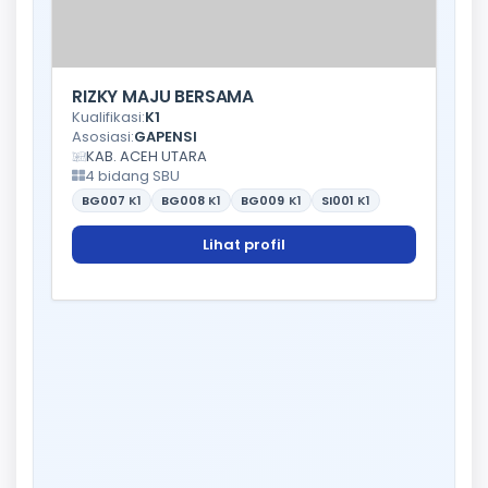
RIZKY MAJU BERSAMA
Kualifikasi:
K1
Asosiasi:
GAPENSI
KAB. ACEH UTARA
4 bidang SBU
BG007
K1
BG008
K1
BG009
K1
SI001
K1
Lihat profil