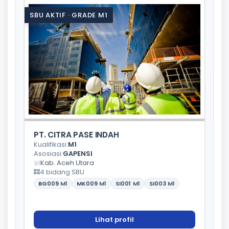
SBU AKTIF · GRADE M1
PT. CITRA PASE INDAH
Kualifikasi:
M1
Asosiasi:
GAPENSI
Kab. Aceh Utara
4 bidang SBU
BG009
M1
MK009
M1
SI001
M1
SI003
M1
Lihat profil