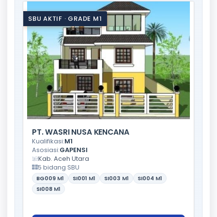
SBU AKTIF · GRADE M1
PT. WASRI NUSA KENCANA
Kualifikasi:
M1
Asosiasi:
GAPENSI
Kab. Aceh Utara
5 bidang SBU
BG009
M1
SI001
M1
SI003
M1
SI004
M1
SI008
M1