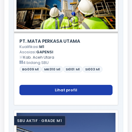
PT. MATA PERKASA UTAMA
Kualifikasi:
M1
Asosiasi:
GAPENSI
Kab. Aceh Utara
4 bidang SBU
BG009
M1
MK010
M1
SI001
M1
SI003
M1
Lihat profil
SBU AKTIF · GRADE M1