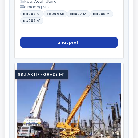
Kab. Aceh Utara
8 bidang SBU
BG003
M1
BG004
M1
BG007
M1
BG008
M1
BG009
M1
Lihat profil
SBU AKTIF · GRADE M1