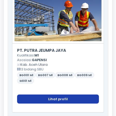
PT. PUTRA JEUMPA JAYA
Kualifikasi:
M1
Asosiasi:
GAPENSI
Kab. Aceh Utara
13 bidang SBU
BG001
M1
BG007
M1
BG008
M1
BG009
M1
SI001
M1
Lihat profil