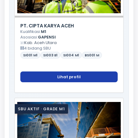
PT. CIPTA KARYA ACEH
Kualifikasi:
M1
Asosiasi:
GAPENSI
Kab. Aceh Utara
4 bidang SBU
SI001
M1
SI003
B1
SI004
M1
BS001
M
Lihat profil
SBU AKTIF · GRADE M1