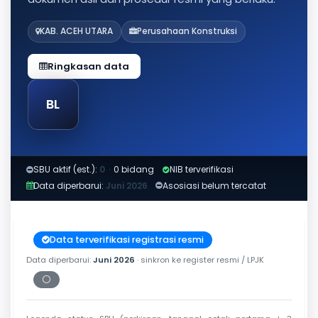
KAB. ACEH UTARA
Perusahaan Konstruksi
Ringkasan data
BL
SBU aktif (est.):
0
·
0 bidang
NIB terverifikasi
Data diperbarui:
Juni 2026
Asosiasi belum tercatat
Data terverifikasi registrasi resmi
Data diperbarui:
Juni 2026
· sinkron ke register resmi / LPJK
⚪
Periksa tanggal cetak