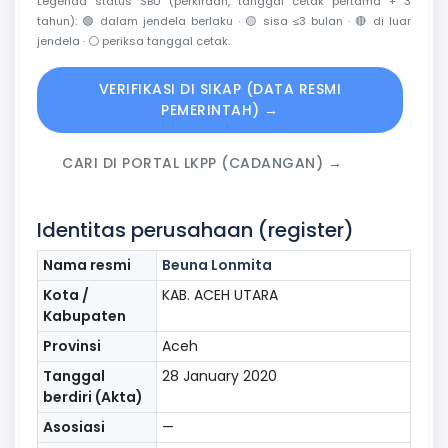
Legenda status SBU (perkiraan, tanggal cetak pertama + 3
tahun):
🟢
dalam jendela berlaku ·
🟡
sisa ≤3 bulan ·
🔴
di luar
jendela ·
⚪
periksa tanggal cetak.
VERIFIKASI DI SIKAP (DATA RESMI
PEMERINTAH) →
CARI DI PORTAL LKPP (CADANGAN) →
Identitas perusahaan (register)
Nama resmi
Beuna Lonmita
Kota /
KAB. ACEH UTARA
Kabupaten
Provinsi
Aceh
Tanggal
28 January 2020
berdiri (Akta)
Asosiasi
—