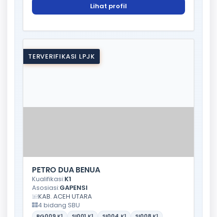
Lihat profil
TERVERIFIKASI LPJK
PETRO DUA BENUA
Kualifikasi:
K1
Asosiasi:
GAPENSI
KAB. ACEH UTARA
4 bidang SBU
BG009
K1
SI001
K1
SI004
K1
SI008
K1