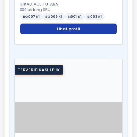
KAB. ACEH UTARA
4 bidang SBU
BG007
K1
BG009
K1
SI001
K1
SI003
K1
Lihat profil
TERVERIFIKASI LPJK