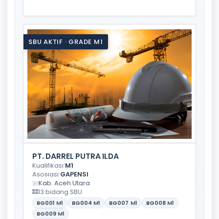
SBU AKTIF · GRADE M1
PT. DARREL PUTRA ILDA
Kualifikasi:
M1
Asosiasi:
GAPENSI
Kab. Aceh Utara
13 bidang SBU
BG001
M1
BG004
M1
BG007
M1
BG008
M1
BG009
M1