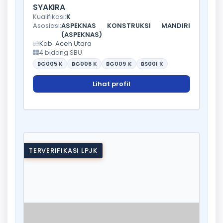
SYAKIRA
Kualifikasi:
K
Asosiasi:
ASPEKNAS KONSTRUKSI MANDIRI
(ASPEKNAS)
Kab. Aceh Utara
4 bidang SBU
BG005
K
BG006
K
BG009
K
BS001
K
Lihat profil
TERVERIFIKASI LPJK