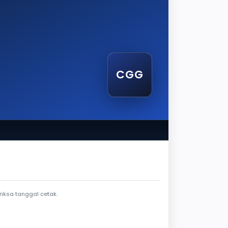
CGG
al cetak
iksa tanggal cetak.