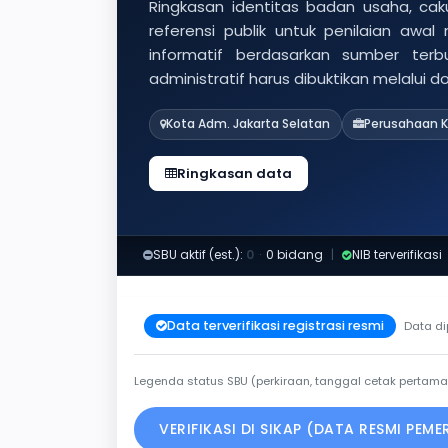
Ringkasan identitas badan usaha, caku
referensi publik untuk penilaian awal
informatif berdasarkan sumber ter
administratif harus dibuktikan melalui 
Kota Adm. Jakarta Selatan
Perusahaan K
Ringkasan data
SBU aktif (est.):
0
·
0 bidang
|
NIB terverifikasi
Data terverifikasi registrasi resmi
Data di
Legenda status SBU (perkiraan, tanggal cetak pertama
VERIFIKASI DI SIKAP (DATA RESMI PEM