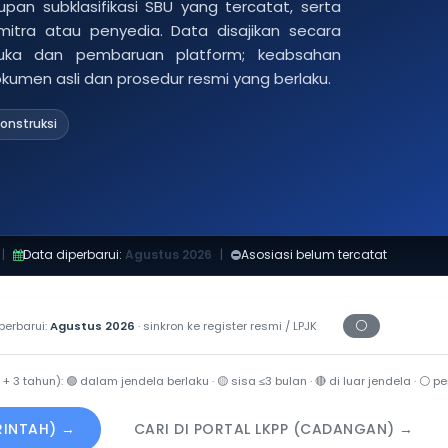
pan subklasifikasi SBU yang tercatat, serta
 mitra atau penyedia. Data disajikan secara
buka dan pembaruan platform; keabsahan
dokumen asli dan prosedur resmi yang berlaku.
onstruksi
|
Data diperbarui:
Agustus 2026
|
Asosiasi belum tercatat
⚪
perbarui:
Agustus 2026
· sinkron ke register resmi / LPJK
Periksa tangg
 + 3 tahun):
🟢
dalam jendela berlaku ·
🟡
sisa ≤3 bulan ·
🔴
di luar jendela ·
⚪
per
ERINTAH) →
CARI DI PORTAL LKPP (CADANGAN) →