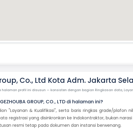
up, Co., Ltd Kota Adm. Jakarta Sel
laman profil ini disusun — konsisten dengan bagian Ringkasan data, Layanan 
 GEZHOUBA GROUP, CO., LTD di halaman ini?
dion "Layanan & Kualifikasi", serta baris ringkas grade/plafon
ata registrasi yang disinkronkan ke Indokontraktor, bukan naras
putusan resmi tetap pada dokumen dan instansi berwenang.