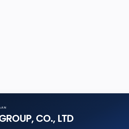
AAN
ROUP, CO., LTD