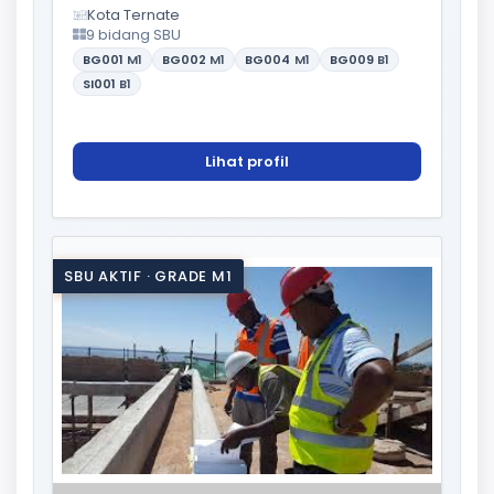
Kota Ternate
9 bidang SBU
BG001
M1
BG002
M1
BG004
M1
BG009
B1
SI001
B1
Lihat profil
SBU AKTIF · GRADE M1