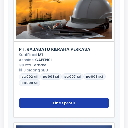
PT. RAJABATU KIERAHA PERKASA
Kualifikasi:
M1
Asosiasi:
GAPENSI
Kota Ternate
10 bidang SBU
BG002
M1
BG003
M1
BG007
M1
BG008
M2
BG009
M1
Lihat profil