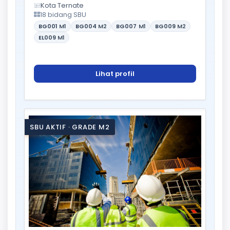
Kota Ternate
18 bidang SBU
BG001
M1
BG004
M2
BG007
M1
BG009
M2
EL009
M1
Lihat profil
SBU AKTIF · GRADE M2