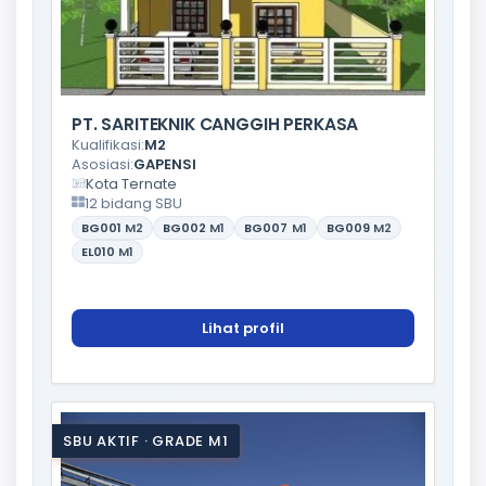
PT. SARITEKNIK CANGGIH PERKASA
Kualifikasi:
M2
Asosiasi:
GAPENSI
Kota Ternate
12 bidang SBU
BG001
M2
BG002
M1
BG007
M1
BG009
M2
EL010
M1
Lihat profil
SBU AKTIF · GRADE M1