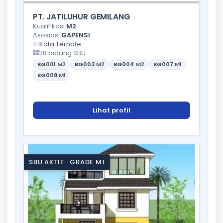
PT. JATILUHUR GEMILANG
Kualifikasi:
M2
Asosiasi:
GAPENSI
Kota Ternate
28 bidang SBU
BG001
M2
BG003
M2
BG004
M2
BG007
M1
BG008
M1
Lihat profil
SBU AKTIF · GRADE M1