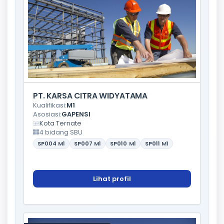
PT. KARSA CITRA WIDYATAMA
Kualifikasi:
M1
Asosiasi:
GAPENSI
Kota Ternate
4 bidang SBU
SP004
M1
SP007
M1
SP010
M1
SP011
M1
Lihat profil