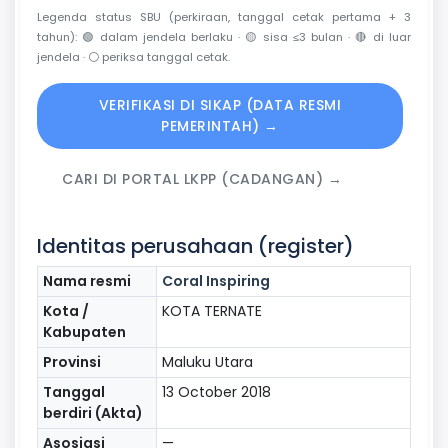
Legenda status SBU (perkiraan, tanggal cetak pertama + 3
tahun):
🟢
dalam jendela berlaku ·
🟡
sisa ≤3 bulan ·
🔴
di luar
jendela ·
⚪
periksa tanggal cetak.
VERIFIKASI DI SIKAP (DATA RESMI
PEMERINTAH) →
CARI DI PORTAL LKPP (CADANGAN) →
Identitas perusahaan (register)
Nama resmi
Coral Inspiring
Kota /
KOTA TERNATE
Kabupaten
Provinsi
Maluku Utara
Tanggal
13 October 2018
berdiri (Akta)
Asosiasi
—