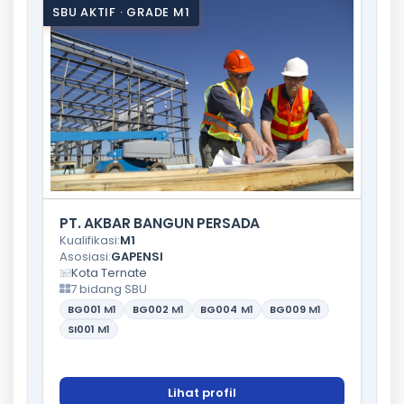
SBU AKTIF · GRADE M1
PT. AKBAR BANGUN PERSADA
Kualifikasi:
M1
Asosiasi:
GAPENSI
Kota Ternate
7 bidang SBU
BG001
M1
BG002
M1
BG004
M1
BG009
M1
SI001
M1
Lihat profil