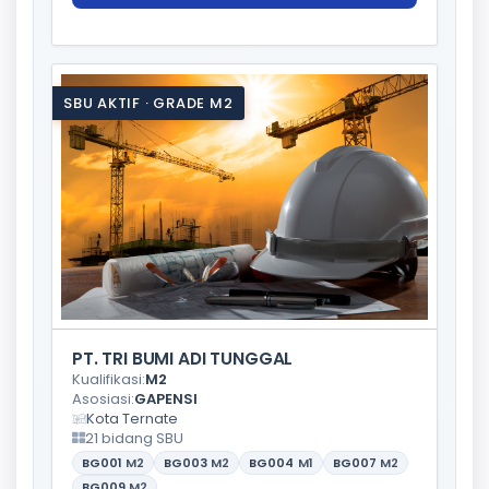
SBU AKTIF · GRADE M2
PT. TRI BUMI ADI TUNGGAL
Kualifikasi:
M2
Asosiasi:
GAPENSI
Kota Ternate
21 bidang SBU
BG001
M2
BG003
M2
BG004
M1
BG007
M2
BG009
M2