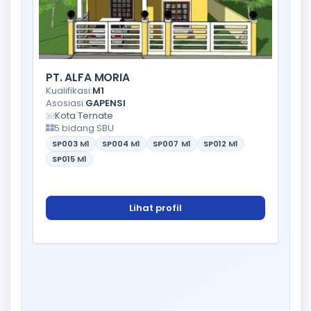
PT. ALFA MORIA
Kualifikasi:
M1
Asosiasi:
GAPENSI
Kota Ternate
5 bidang SBU
SP003
M1
SP004
M1
SP007
M1
SP012
M1
SP015
M1
Lihat profil