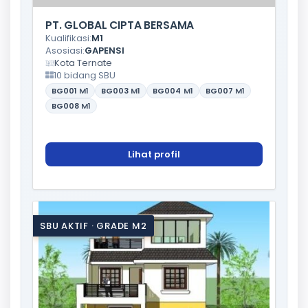
PT. GLOBAL CIPTA BERSAMA
Kualifikasi:
M1
Asosiasi:
GAPENSI
Kota Ternate
10 bidang SBU
BG001
M1
BG003
M1
BG004
M1
BG007
M1
BG008
M1
Lihat profil
SBU AKTIF · GRADE M2