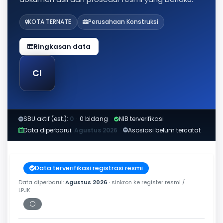
KOTA TERNATE
Perusahaan Konstruksi
Ringkasan data
CI
SBU aktif (est.):
0
·
0 bidang
NIB terverifikasi
Data diperbarui:
Agustus 2026
Asosiasi belum tercatat
Data terverifikasi registrasi resmi
Data diperbarui:
Agustus 2026
· sinkron ke register resmi /
LPJK
⚪
Periksa tanggal cetak