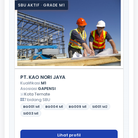
SBU AKTIF · GRADE M1
PT. KAO NORI JAYA
Kualifikasi:
M1
Asosiasi:
GAPENSI
Kota Ternate
7 bidang SBU
BG001
M1
BG004
M1
BG009
M1
SI001
M2
SI003
M1
Lihat profil