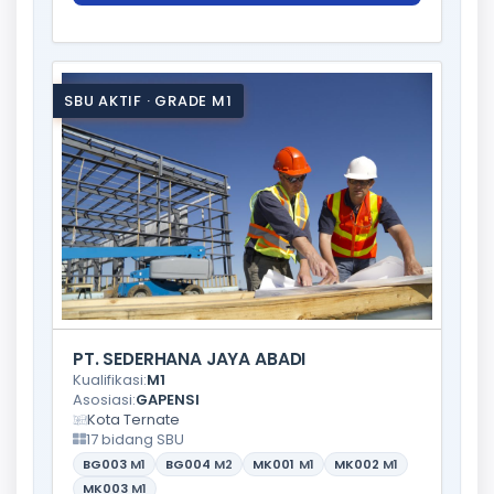
SBU AKTIF · GRADE M1
PT. SEDERHANA JAYA ABADI
Kualifikasi:
M1
Asosiasi:
GAPENSI
Kota Ternate
17 bidang SBU
BG003
M1
BG004
M2
MK001
M1
MK002
M1
MK003
M1