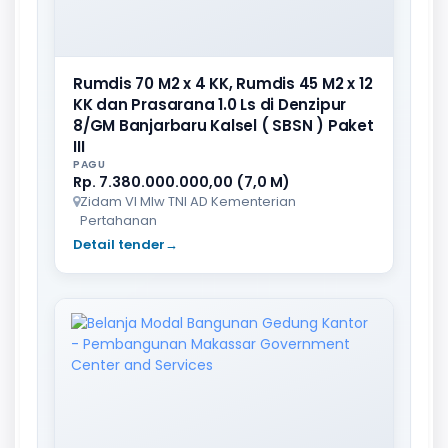
Rumdis 70 M2 x 4 KK, Rumdis 45 M2 x 12
KK dan Prasarana 1.0 Ls di Denzipur
8/GM Banjarbaru Kalsel ( SBSN ) Paket
III
PAGU
Rp. 7.380.000.000,00 (7,0 M)
Zidam VI Mlw TNI AD Kementerian
Pertahanan
Detail tender
→