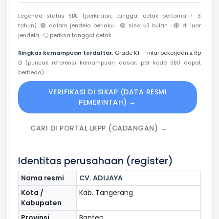
Legenda status SBU (perkiraan, tanggal cetak pertama + 3
tahun):
🟢
dalam jendela berlaku ·
🟡
sisa ≤3 bulan ·
🔴
di luar
jendela ·
⚪
periksa tanggal cetak.
Ringkas kemampuan terdaftar:
Grade K1 — nilai pekerjaan ≤ Rp
0
(puncak referensi kemampuan dasar; per kode SBU dapat
berbeda)
VERIFIKASI DI SIKAP (DATA RESMI
PEMERINTAH) →
CARI DI PORTAL LKPP (CADANGAN) →
Identitas perusahaan (register)
Nama resmi
CV. ADIJAYA
Kota /
Kab. Tangerang
Kabupaten
Provinsi
Banten