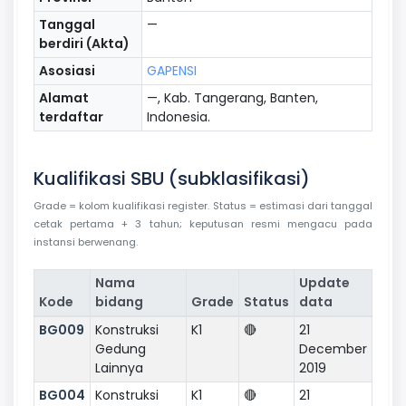
Tanggal
—
berdiri (Akta)
Asosiasi
GAPENSI
Alamat
—, Kab. Tangerang, Banten,
terdaftar
Indonesia.
Kualifikasi SBU (subklasifikasi)
Grade = kolom kualifikasi register. Status = estimasi dari tanggal
cetak pertama + 3 tahun; keputusan resmi mengacu pada
instansi berwenang.
Nama
Update
Kode
bidang
Grade
Status
data
BG009
Konstruksi
K1
🔴
21
Gedung
December
Lainnya
2019
BG004
Konstruksi
K1
🔴
21