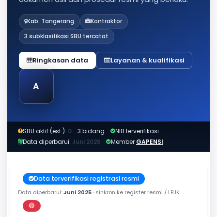
Kab. Tangerang
Kontraktor
3 subklasifikasi SBU tercatat
Ringkasan data
Layanan & kualifikasi
A
SBU aktif (est.):
0
·
3 bidang
NIB terverifikasi
Data diperbarui:
Juni 2025
Member
GAPENSI
Data terverifikasi registrasi resmi
Data diperbarui:
Juni 2025
· sinkron ke register resmi / LPJK
🔴
Perkiraan di luar jendela berlaku