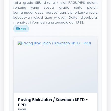
(bila grade SBU dikenali) nilai PAGU/HPS dalam
rentang yang sesuai grade serta plafon
kemampuan dasar perusahaan; diprioritaskan pula
kecocokan lokasi atau wilayah. Daftar diperbarui
mengikuti informasi yang tersedia dari LPSE.
LPSE
Paving Blok Jalan / Kawasan UPTD -
PPDI
PAGU