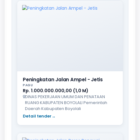
Peningkatan Jalan Ampel - Jetis
PAGU
Rp. 1.000.000.000,00 (1,0 M)
DINAS PEKERJAAN UMUM DAN PENATAAN
RUANG KABUPATEN BOYOLALI Pemerintah
Daerah Kabupaten Boyolali
Detail tender
→