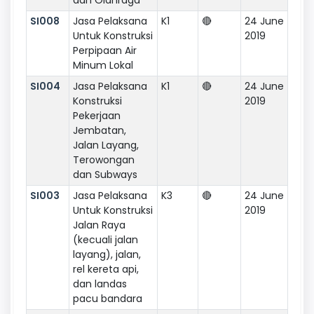
SI008
Jasa Pelaksana
K1
🔴
24 June
Untuk Konstruksi
2019
Perpipaan Air
Minum Lokal
SI004
Jasa Pelaksana
K1
🔴
24 June
Konstruksi
2019
Pekerjaan
Jembatan,
Jalan Layang,
Terowongan
dan Subways
SI003
Jasa Pelaksana
K3
🔴
24 June
Untuk Konstruksi
2019
Jalan Raya
(kecuali jalan
layang), jalan,
rel kereta api,
dan landas
pacu bandara