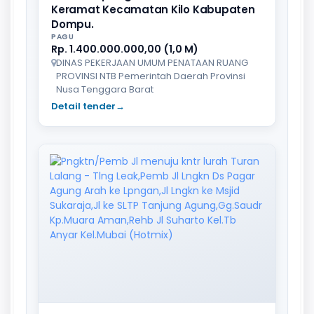
Keramat Kecamatan Kilo Kabupaten
Dompu.
PAGU
Rp. 1.400.000.000,00 (1,0 M)
DINAS PEKERJAAN UMUM PENATAAN RUANG
PROVINSI NTB Pemerintah Daerah Provinsi
Nusa Tenggara Barat
Detail tender
→