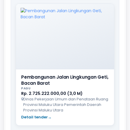
Pembangunan Jalan Lingkungan Geti,
Bacan Barat
PAGU
Rp. 2.725.222.000,00 (3,0 M)
Dinas Pekerjaan Umum dan Penataan Ruang
Provinsi Maluku Utara Pemerintah Daerah
Provinsi Maluku Utara
Detail tender
→