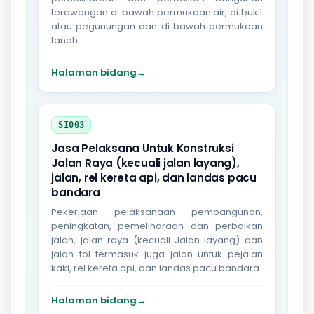
terowongan di bawah permukaan air, di bukit
atau pegunungan dan di bawah permukaan
tanah.
Halaman bidang
→
SI003
Jasa Pelaksana Untuk Konstruksi
Jalan Raya (kecuali jalan layang),
jalan, rel kereta api, dan landas pacu
bandara
Pekerjaan pelaksanaan pembangunan,
peningkatan, pemeliharaan dan perbaikan
jalan, jalan raya (kecuali Jalan layang) dan
jalan tol termasuk juga jalan untuk pejalan
kaki, rel kereta api, dan landas pacu bandara.
Halaman bidang
→