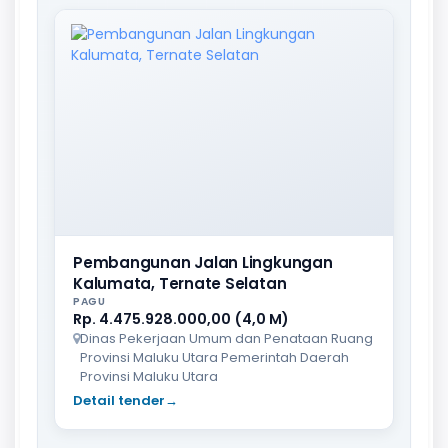
Pembangunan Jalan Lingkungan
Kalumata, Ternate Selatan
PAGU
Rp. 4.475.928.000,00 (4,0 M)
Dinas Pekerjaan Umum dan Penataan Ruang
Provinsi Maluku Utara Pemerintah Daerah
Provinsi Maluku Utara
Detail tender
→