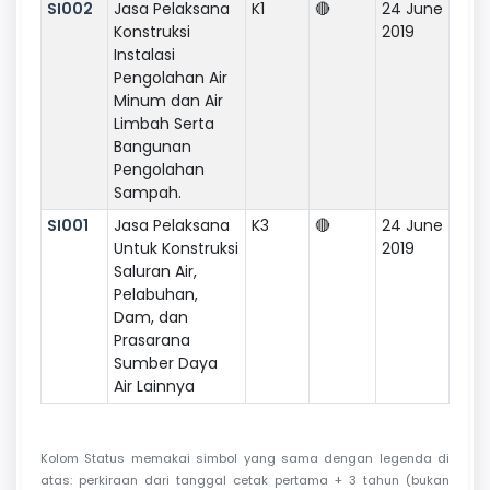
SI002
Jasa Pelaksana
K1
🔴
24 June
Konstruksi
2019
Instalasi
Pengolahan Air
Minum dan Air
Limbah Serta
Bangunan
Pengolahan
Sampah.
SI001
Jasa Pelaksana
K3
🔴
24 June
Untuk Konstruksi
2019
Saluran Air,
Pelabuhan,
Dam, dan
Prasarana
Sumber Daya
Air Lainnya
Kolom Status memakai simbol yang sama dengan legenda di
atas: perkiraan dari tanggal cetak pertama + 3 tahun (bukan