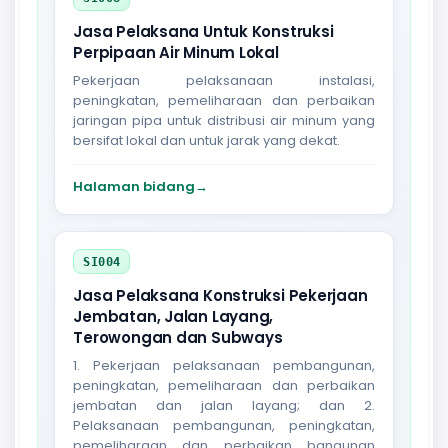
Jasa Pelaksana Untuk Konstruksi
Perpipaan Air Minum Lokal
Pekerjaan pelaksanaan instalasi,
peningkatan, pemeliharaan dan perbaikan
jaringan pipa untuk distribusi air minum yang
bersifat lokal dan untuk jarak yang dekat.
Halaman bidang
→
SI004
Jasa Pelaksana Konstruksi Pekerjaan
Jembatan, Jalan Layang,
Terowongan dan Subways
1. Pekerjaan pelaksanaan pembangunan,
peningkatan, pemeliharaan dan perbaikan
jembatan dan jalan layang; dan 2.
Pelaksanaan pembangunan, peningkatan,
pemeliharaan dan perbaikan bangunan