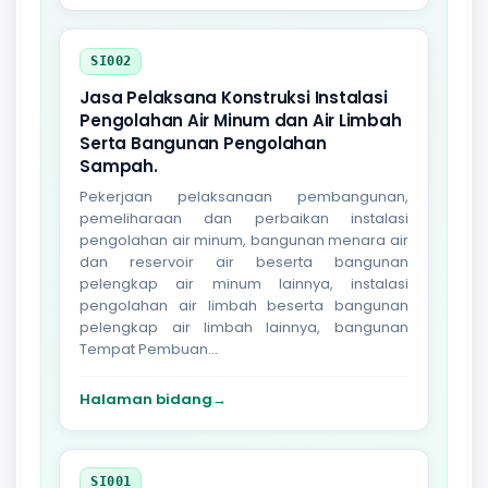
SI002
Jasa Pelaksana Konstruksi Instalasi
Pengolahan Air Minum dan Air Limbah
Serta Bangunan Pengolahan
Sampah.
Pekerjaan pelaksanaan pembangunan,
pemeliharaan dan perbaikan instalasi
pengolahan air minum, bangunan menara air
dan reservoir air beserta bangunan
pelengkap air minum lainnya, instalasi
pengolahan air limbah beserta bangunan
pelengkap air limbah lainnya, bangunan
Tempat Pembuan...
Halaman bidang
→
SI001