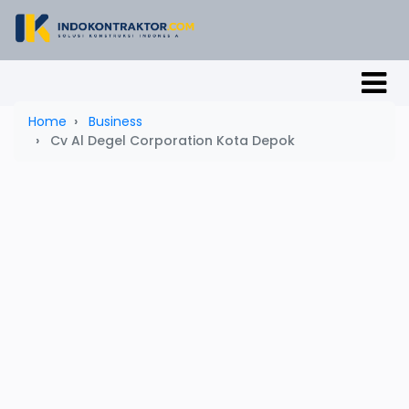
Home
Business
Cv Al Degel Corporation Kota Depok