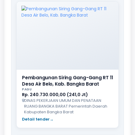
Pembangunan Siring Gang-Gang RT 11
Desa Air Belo, Kab. Bangka Barat
PAGU
Rp. 240.730.000,00 (241,0 Jt)
DINAS PEKERJAAN UMUM DAN PENATAAN
RUANG BANGKA BARAT Pemerintah Daerah
Kabupaten Bangka Barat
Detail tender
→