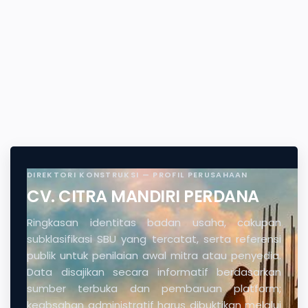
DIREKTORI KONSTRUKSI — PROFIL PERUSAHAAN
CV. CITRA MANDIRI PERDANA
Ringkasan identitas badan usaha, cakupan
subklasifikasi SBU yang tercatat, serta referensi
publik untuk penilaian awal mitra atau penyedia.
Data disajikan secara informatif berdasarkan
sumber terbuka dan pembaruan platform;
keabsahan administratif harus dibuktikan melalui