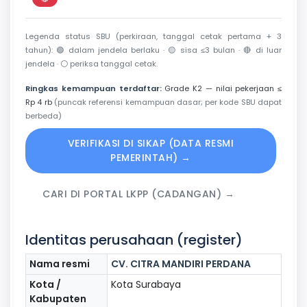
Perkiraan di luar jendela berlaku
Legenda status SBU (perkiraan, tanggal cetak pertama + 3
tahun):
🟢
dalam jendela berlaku ·
🟡
sisa ≤3 bulan ·
🔴
di luar
jendela ·
⚪
periksa tanggal cetak.
Ringkas kemampuan terdaftar:
Grade K2 — nilai pekerjaan ≤
Rp 4 rb
(puncak referensi kemampuan dasar; per kode SBU dapat
berbeda)
VERIFIKASI DI SIKAP (DATA RESMI
PEMERINTAH) →
CARI DI PORTAL LKPP (CADANGAN) →
Identitas perusahaan (register)
Nama resmi
CV. CITRA MANDIRI PERDANA
Kota /
Kota Surabaya
Kabupaten