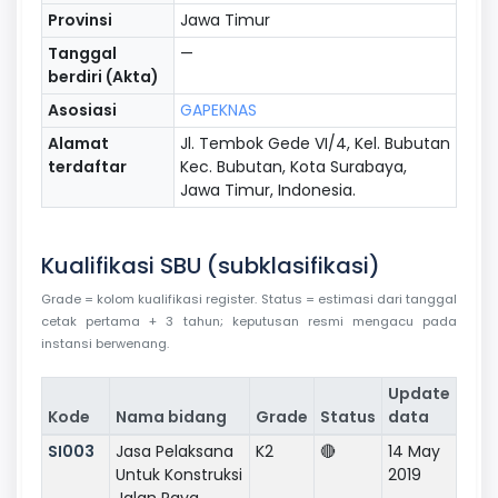
Provinsi
Jawa Timur
Tanggal
—
berdiri (Akta)
Asosiasi
GAPEKNAS
Alamat
Jl. Tembok Gede VI/4, Kel. Bubutan
terdaftar
Kec. Bubutan, Kota Surabaya,
Jawa Timur, Indonesia.
Kualifikasi SBU (subklasifikasi)
Grade = kolom kualifikasi register. Status = estimasi dari tanggal
cetak pertama + 3 tahun; keputusan resmi mengacu pada
instansi berwenang.
Update
Kode
Nama bidang
Grade
Status
data
SI003
Jasa Pelaksana
K2
🔴
14 May
Untuk Konstruksi
2019
Jalan Raya