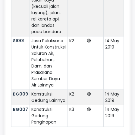
(kecuali jalan
layang), jalan,
rel kereta api,
dan landas
pacu bandara
SI001
Jasa Pelaksana
K2
🔴
14 May
Untuk Konstruksi
2019
Saluran Air,
Pelabuhan,
Dam, dan
Prasarana
Sumber Daya
Air Lainnya
BG009
Konstruksi
K2
🔴
14 May
Gedung Lainnya
2019
BG007
Konstruksi
K3
🔴
14 May
Gedung
2019
Penginapan