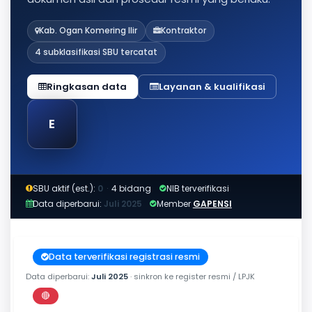
Kab. Ogan Komering Ilir
Kontraktor
4 subklasifikasi SBU tercatat
Ringkasan data
Layanan & kualifikasi
E
SBU aktif (est.):
0
·
4 bidang
NIB terverifikasi
Data diperbarui:
Juli 2025
Member
GAPENSI
Data terverifikasi registrasi resmi
Data diperbarui:
Juli 2025
· sinkron ke register resmi / LPJK
🔴
Perkiraan di luar jendela berlaku