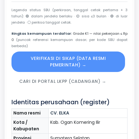
Legenda status SBU (perkiraan, tanggal cetak pertama + 3
tahun):
🟢
dalam jendela berlaku ·
🟡
sisa ≤3 bulan ·
🔴
di luar
jendela ·
⚪
periksa tanggal cetak.
Ringkas kemampuan terdaftar:
Grade K1 — nilai pekerjaan ≤ Rp
0
(puncak referensi kemampuan dasar; per kode SBU dapat
berbeda)
VERIFIKASI DI SIKAP (DATA RESMI
PEMERINTAH) →
CARI DI PORTAL LKPP (CADANGAN) →
Identitas perusahaan (register)
Nama resmi
CV. ELKA
Kota /
Kab. Ogan Komering Ilir
Kabupaten
Provinsi
Sumatera Selatan