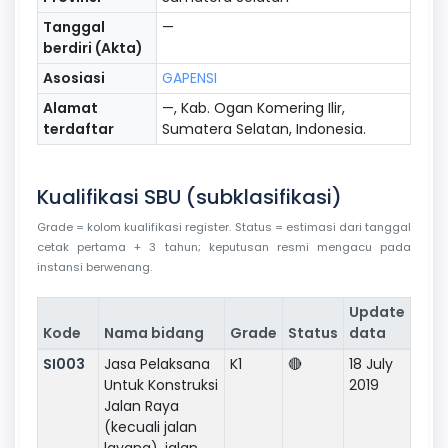
Tanggal
—
berdiri (Akta)
Asosiasi
GAPENSI
Alamat
—, Kab. Ogan Komering Ilir,
terdaftar
Sumatera Selatan, Indonesia.
Kualifikasi SBU (subklasifikasi)
Grade = kolom kualifikasi register. Status = estimasi dari tanggal
cetak pertama + 3 tahun; keputusan resmi mengacu pada
instansi berwenang.
Update
Kode
Nama bidang
Grade
Status
data
SI003
Jasa Pelaksana
K1
🔴
18 July
Untuk Konstruksi
2019
Jalan Raya
(kecuali jalan
layang), jalan,