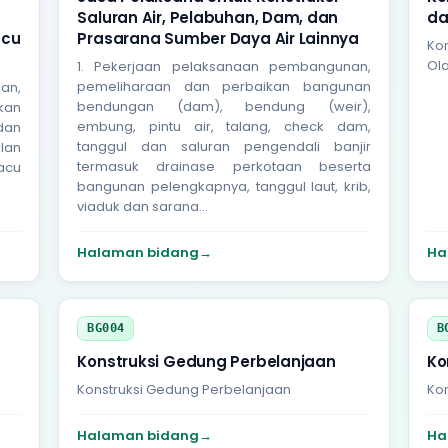
Saluran Air, Pelabuhan, Dam, dan
da
acu
Prasarana Sumber Daya Air Lainnya
Ko
Ol
1. Pekerjaan pelaksanaan pembangunan,
pemeliharaan dan perbaikan bangunan
an,
bendungan (dam), bendung (weir),
kan
embung, pintu air, talang, check dam,
 dan
tanggul dan saluran pengendali banjir
alan
termasuk drainase perkotaan beserta
acu
bangunan pelengkapnya, tanggul laut, krib,
viaduk dan sarana...
Halaman bidang
→
Ha
BG004
B
Konstruksi Gedung Perbelanjaan
Ko
Konstruksi Gedung Perbelanjaan
Ko
Halaman bidang
→
Ha