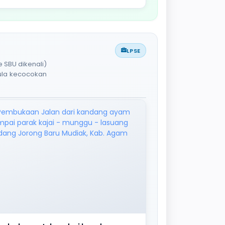
LPSE
 SBU dikenali)
pula kecocokan