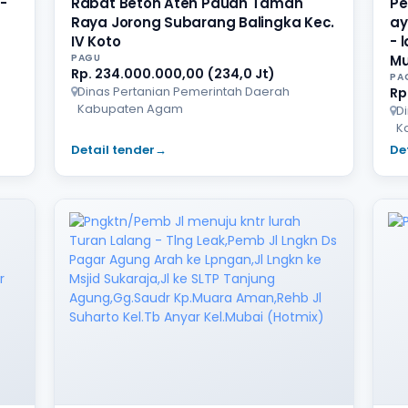
-
Rabat Beton Ateh Pauah Taman
Pe
Raya Jorong Subarang Balingka Kec.
ay
IV Koto
- 
PAGU
Mu
Rp. 234.000.000,00 (234,0 Jt)
PA
Dinas Pertanian Pemerintah Daerah
Rp
Kabupaten Agam
D
K
Detail tender
→
De