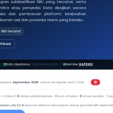
pan subklasifikasi SBU yang tercatat, serta
 mitra atau penyedia. Data disajikan secara
buka dan pembaruan platform; keabsahan
dokumen asli dan prosedur resmi yang berlaku.
i SBU tercatat
fikasi
|
Data diperbarui:
September 2025
|
Member
GAPENSI
🔴
perbarui:
September 2025
· sinkron ke register resmi / LPJK
Perkiraan di
 + 3 tahun):
🟢
dalam jendela berlaku ·
🟡
sisa ≤3 bulan ·
🔴
di luar jendela ·
⚪
per
erjaan ≤ Rp 3,3 rb
(puncak referensi kemampuan dasar; per kode SBU dapat be