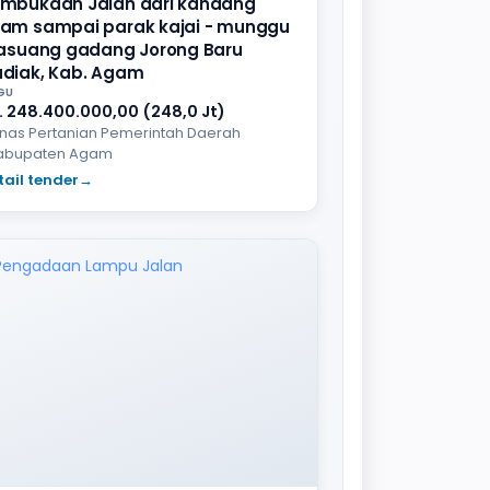
mbukaan Jalan dari kandang
am sampai parak kajai - munggu
lasuang gadang Jorong Baru
diak, Kab. Agam
GU
. 248.400.000,00 (248,0 Jt)
inas Pertanian Pemerintah Daerah
abupaten Agam
tail tender
→