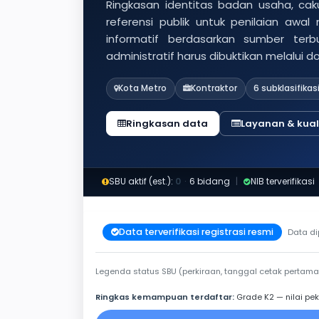
Ringkasan identitas badan usaha, caku
referensi publik untuk penilaian awal
informatif berdasarkan sumber ter
administratif harus dibuktikan melalui 
Kota Metro
Kontraktor
6 subklasifikas
Ringkasan data
Layanan & kuali
SBU aktif (est.):
0
·
6 bidang
|
NIB terverifikasi
Data terverifikasi registrasi resmi
Data di
Legenda status SBU (perkiraan, tanggal cetak pertama
Ringkas kemampuan terdaftar:
Grade K2 — nilai pek