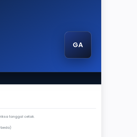
GA
 luar jendela berlaku
iksa tanggal cetak.
rbeda)