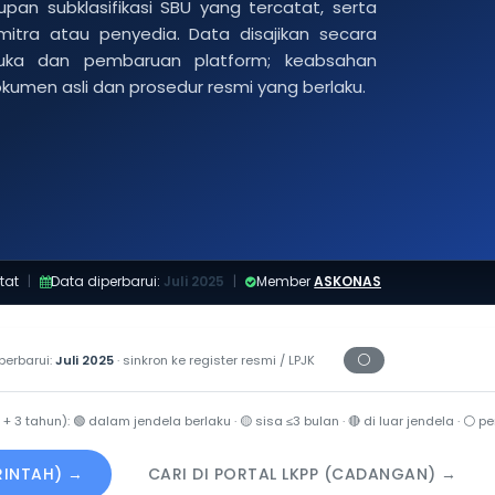
pan subklasifikasi SBU yang tercatat, serta
 mitra atau penyedia. Data disajikan secara
buka dan pembaruan platform; keabsahan
dokumen asli dan prosedur resmi yang berlaku.
tat
|
Data diperbarui:
Juli 2025
|
Member
ASKONAS
⚪
perbarui:
Juli 2025
· sinkron ke register resmi / LPJK
Periksa tanggal ce
 + 3 tahun):
🟢
dalam jendela berlaku ·
🟡
sisa ≤3 bulan ·
🔴
di luar jendela ·
⚪
per
ERINTAH) →
CARI DI PORTAL LKPP (CADANGAN) →