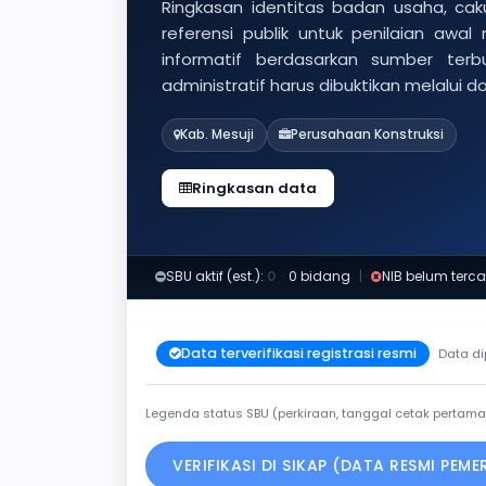
Ringkasan identitas badan usaha, caku
referensi publik untuk penilaian awal
informatif berdasarkan sumber ter
administratif harus dibuktikan melalui 
Kab. Mesuji
Perusahaan Konstruksi
Ringkasan data
SBU aktif (est.):
0
·
0 bidang
|
NIB belum terca
Data terverifikasi registrasi resmi
Data di
Legenda status SBU (perkiraan, tanggal cetak pertama
VERIFIKASI DI SIKAP (DATA RESMI PEM