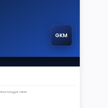
GKM
tak
iksa tanggal cetak.