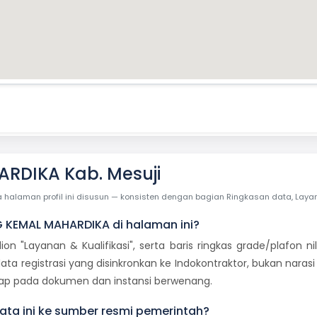
RDIKA Kab. Mesuji
laman profil ini disusun — konsisten dengan bagian Ringkasan data, Layanan 
GG KEMAL MAHARDIKA di halaman ini?
dion "Layanan & Kualifikasi", serta baris ringkas grade/plafon
ata registrasi yang disinkronkan ke Indokontraktor, bukan naras
tetap pada dokumen dan instansi berwenang.
ta ini ke sumber resmi pemerintah?