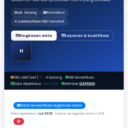
Kab. Serang
Kontraktor
4 subklasifikasi SBU tercatat
Ringkasan data
Layanan & kualifikasi
H
SBU aktif (est.):
0
·
4 bidang
NIB terverifikasi
Data diperbarui:
Juli 2025
Member
GAPENSI
Data terverifikasi registrasi resmi
Data diperbarui:
Juli 2025
· sinkron ke register resmi / LPJK
🔴
Perkiraan di luar jendela berlaku