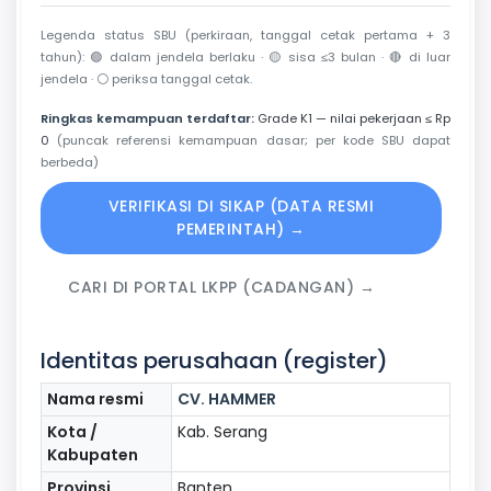
Legenda status SBU (perkiraan, tanggal cetak pertama + 3
tahun):
🟢
dalam jendela berlaku ·
🟡
sisa ≤3 bulan ·
🔴
di luar
jendela ·
⚪
periksa tanggal cetak.
Ringkas kemampuan terdaftar:
Grade K1 — nilai pekerjaan ≤ Rp
0
(puncak referensi kemampuan dasar; per kode SBU dapat
berbeda)
VERIFIKASI DI SIKAP (DATA RESMI
PEMERINTAH) →
CARI DI PORTAL LKPP (CADANGAN) →
Identitas perusahaan (register)
Nama resmi
CV. HAMMER
Kota /
Kab. Serang
Kabupaten
Provinsi
Banten