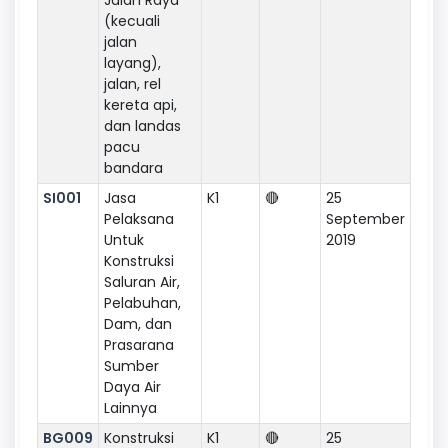
(kecuali
jalan
layang),
jalan, rel
kereta api,
dan landas
pacu
bandara
SI001
Jasa
K1
🔴
25
Pelaksana
September
Untuk
2019
Konstruksi
Saluran Air,
Pelabuhan,
Dam, dan
Prasarana
Sumber
Daya Air
Lainnya
BG009
Konstruksi
K1
🔴
25