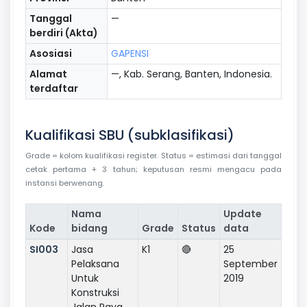
Tanggal
—
berdiri (Akta)
Asosiasi
GAPENSI
Alamat
—, Kab. Serang, Banten, Indonesia.
terdaftar
Kualifikasi SBU (subklasifikasi)
Grade = kolom kualifikasi register. Status = estimasi dari tanggal
cetak pertama + 3 tahun; keputusan resmi mengacu pada
instansi berwenang.
Nama
Update
Kode
bidang
Grade
Status
data
SI003
Jasa
K1
🔴
25
Pelaksana
September
Untuk
2019
Konstruksi
Jalan Raya