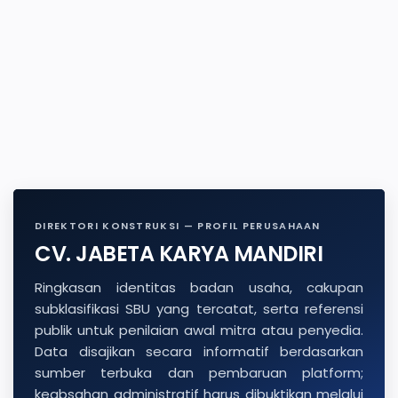
DIREKTORI KONSTRUKSI — PROFIL PERUSAHAAN
CV. JABETA KARYA MANDIRI
Ringkasan identitas badan usaha, cakupan
subklasifikasi SBU yang tercatat, serta referensi
publik untuk penilaian awal mitra atau penyedia.
Data disajikan secara informatif berdasarkan
sumber terbuka dan pembaruan platform;
keabsahan administratif harus dibuktikan melalui