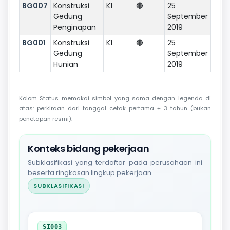
BG007
Konstruksi
K1
🔴
25
Gedung
September
Penginapan
2019
BG001
Konstruksi
K1
🔴
25
Gedung
September
Hunian
2019
Kolom Status memakai simbol yang sama dengan legenda di
atas: perkiraan dari tanggal cetak pertama + 3 tahun (bukan
penetapan resmi).
Konteks bidang pekerjaan
Subklasifikasi yang terdaftar pada perusahaan ini
beserta ringkasan lingkup pekerjaan.
SUBKLASIFIKASI
SI003