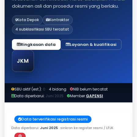
dokumen asli dan prosedur resmi yang berlaku.
Kota Depok
Kontraktor
4 subklasifikasi SBU tercatat
Ringkasan data
Layanan & kualifikasi
JKM
SBU aktif (est.):
0
·
4 bidang
NIB belum tercatat
Data diperbarui:
Juni 2025
Member
GAPENSI
Data terverifikasi registrasi resmi
Data diperbarui:
Juni 2025
· sinkron ke register resmi / LPJK
🔴