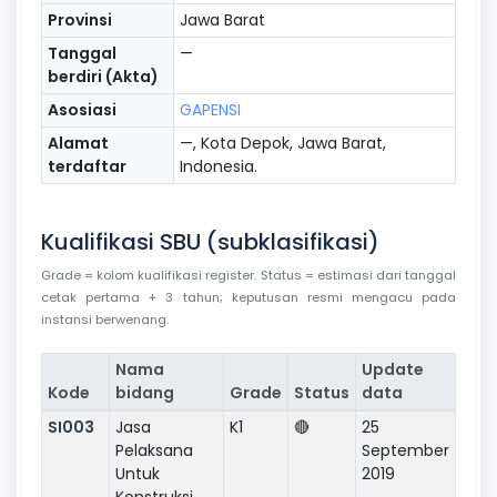
Provinsi
Jawa Barat
Tanggal
—
berdiri (Akta)
Asosiasi
GAPENSI
Alamat
—, Kota Depok, Jawa Barat,
terdaftar
Indonesia.
Kualifikasi SBU (subklasifikasi)
Grade = kolom kualifikasi register. Status = estimasi dari tanggal
cetak pertama + 3 tahun; keputusan resmi mengacu pada
instansi berwenang.
Nama
Update
Kode
bidang
Grade
Status
data
SI003
Jasa
K1
🔴
25
Pelaksana
September
Untuk
2019
Konstruksi