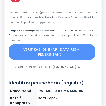
Perkiraan di luar jendela berlaku
Legenda status SBU (perkiraan, tanggal cetak pertama + 3
tahun):
🟢
dalam jendela berlaku ·
🟡
sisa ≤3 bulan ·
🔴
di luar
jendela ·
⚪
periksa tanggal cetak.
Ringkas kemampuan terdaftar:
Grade K1 — nilai pekerjaan ≤ Rp
0
(puncak referensi kemampuan dasar; per kode SBU dapat
berbeda)
VERIFIKASI DI SIKAP (DATA RESMI
PEMERINTAH) →
CARI DI PORTAL LKPP (CADANGAN) →
Identitas perusahaan (register)
Nama resmi
CV. JABETA KARYA MANDIRI
Kota /
Kota Depok
Kabupaten