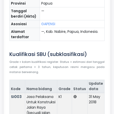
Provinsi
Papua
Tanggal
—
berdiri (Akta)
Asosiasi
GAPENSI
Alamat
—, Kab. Nabire, Papua, Indonesia.
terdaftar
Kualifikasi SBU (subklasifikasi)
Grade = kolom kualifikasi register. Status = estimasi dari tanggal
cetak pertama + 3 tahun; keputusan resmi mengacu pada
instansi berwenang.
Update
Kode
Nama bidang
Grade
Status
data
SI003
Jasa Pelaksana
K1
🔴
31 May
Untuk Konstruksi
2018
Jalan Raya
(kecuali jalan