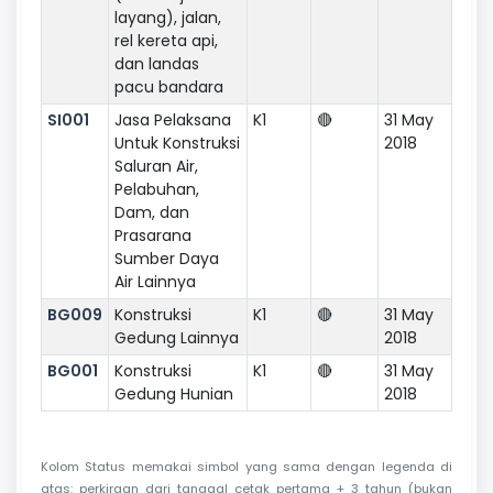
layang), jalan,
rel kereta api,
dan landas
pacu bandara
SI001
Jasa Pelaksana
K1
🔴
31 May
Untuk Konstruksi
2018
Saluran Air,
Pelabuhan,
Dam, dan
Prasarana
Sumber Daya
Air Lainnya
BG009
Konstruksi
K1
🔴
31 May
Gedung Lainnya
2018
BG001
Konstruksi
K1
🔴
31 May
Gedung Hunian
2018
Kolom Status memakai simbol yang sama dengan legenda di
atas: perkiraan dari tanggal cetak pertama + 3 tahun (bukan