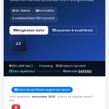
Kab. Nabire
Kontraktor
4 subklasifikasi SBU tercatat
Ringkasan data
Layanan & kualifikasi
JJ
SBU aktif (est.):
0
·
4 bidang
NIB belum tercatat
Data diperbarui:
November 2025
Member
GAPENSI
Data terverifikasi registrasi resmi
Data diperbarui:
November 2025
· sinkron ke register resmi /
LPJK
🔴
Perkiraan di luar jendela berlaku