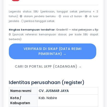
Legenda status SBU (perkiraan, tanggal cetak pertama + 3
tahun):
🟢
dalam jendela berlaku ·
🟡
sisa ≤3 bulan ·
🔴
di luar
jendela ·
⚪
periksa tanggal cetak.
Ringkas kemampuan terdaftar:
Grade K1 — nilai pekerjaan ≤ Rp
0
(puncak referensi kemampuan dasar; per kode SBU dapat
berbeda)
VERIFIKASI DI SIKAP (DATA RESMI
PEMERINTAH) →
CARI DI PORTAL LKPP (CADANGAN) →
Identitas perusahaan (register)
Nama resmi
CV. JUSMAR JAYA
Kota /
Kab. Nabire
Kabupaten