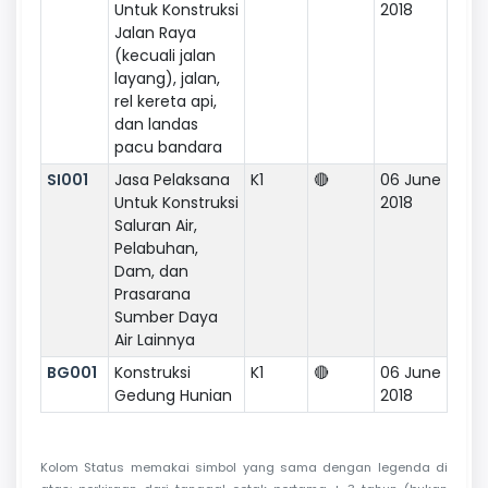
Untuk Konstruksi
2018
Jalan Raya
(kecuali jalan
layang), jalan,
rel kereta api,
dan landas
pacu bandara
SI001
Jasa Pelaksana
K1
🔴
06 June
Untuk Konstruksi
2018
Saluran Air,
Pelabuhan,
Dam, dan
Prasarana
Sumber Daya
Air Lainnya
BG001
Konstruksi
K1
🔴
06 June
Gedung Hunian
2018
Kolom Status memakai simbol yang sama dengan legenda di