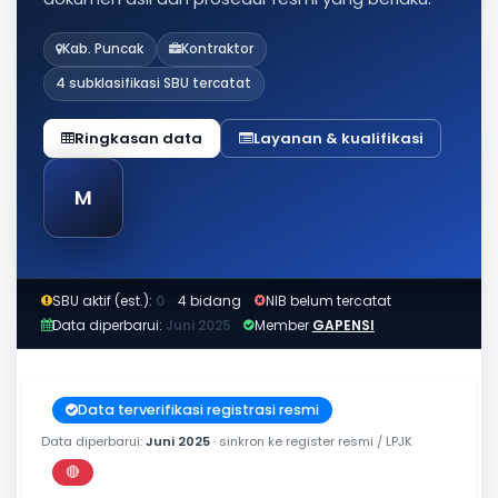
Kab. Puncak
Kontraktor
4 subklasifikasi SBU tercatat
Ringkasan data
Layanan & kualifikasi
M
SBU aktif (est.):
0
·
4 bidang
NIB belum tercatat
Data diperbarui:
Juni 2025
Member
GAPENSI
Data terverifikasi registrasi resmi
Data diperbarui:
Juni 2025
· sinkron ke register resmi / LPJK
🔴
Perkiraan di luar jendela berlaku