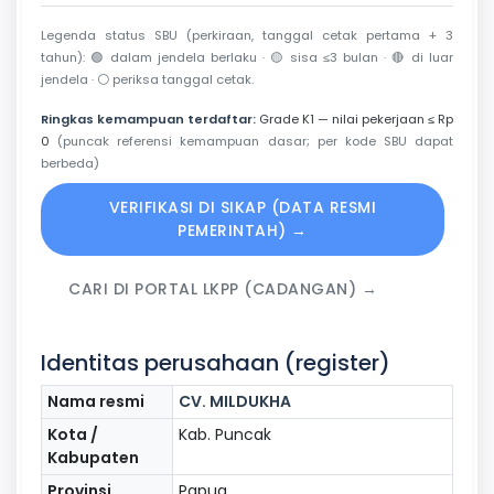
Legenda status SBU (perkiraan, tanggal cetak pertama + 3
tahun):
🟢
dalam jendela berlaku ·
🟡
sisa ≤3 bulan ·
🔴
di luar
jendela ·
⚪
periksa tanggal cetak.
Ringkas kemampuan terdaftar:
Grade K1 — nilai pekerjaan ≤ Rp
0
(puncak referensi kemampuan dasar; per kode SBU dapat
berbeda)
VERIFIKASI DI SIKAP (DATA RESMI
PEMERINTAH) →
CARI DI PORTAL LKPP (CADANGAN) →
Identitas perusahaan (register)
Nama resmi
CV. MILDUKHA
Kota /
Kab. Puncak
Kabupaten
Provinsi
Papua