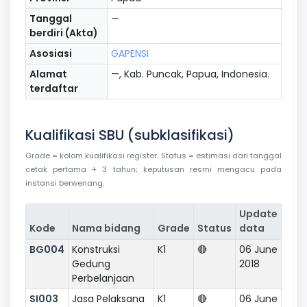
Tanggal
—
berdiri (Akta)
Asosiasi
GAPENSI
Alamat
—, Kab. Puncak, Papua, Indonesia.
terdaftar
Kualifikasi SBU (subklasifikasi)
Grade = kolom kualifikasi register. Status = estimasi dari tanggal
cetak pertama + 3 tahun; keputusan resmi mengacu pada
instansi berwenang.
Update
Kode
Nama bidang
Grade
Status
data
BG004
Konstruksi
K1
🔴
06 June
Gedung
2018
Perbelanjaan
SI003
Jasa Pelaksana
K1
🔴
06 June