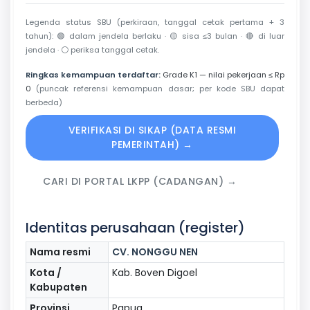
Legenda status SBU (perkiraan, tanggal cetak pertama + 3
tahun):
🟢
dalam jendela berlaku ·
🟡
sisa ≤3 bulan ·
🔴
di luar
jendela ·
⚪
periksa tanggal cetak.
Ringkas kemampuan terdaftar:
Grade K1 — nilai pekerjaan ≤ Rp
0
(puncak referensi kemampuan dasar; per kode SBU dapat
berbeda)
VERIFIKASI DI SIKAP (DATA RESMI
PEMERINTAH) →
CARI DI PORTAL LKPP (CADANGAN) →
Identitas perusahaan (register)
Nama resmi
CV. NONGGU NEN
Kota /
Kab. Boven Digoel
Kabupaten
Provinsi
Papua