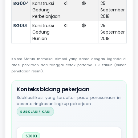
BG004
Konstruksi
K1
🔴
25
Gedung
September
Perbelanjaan
2018
BG001
Konstruksi
K1
🔴
25
Gedung
September
Hunian
2018
Kolom Status memakai simbol yang sama dengan legenda di
atas: perkiraan dari tanggal cetak pertama + 3 tahun (bukan
penetapan resmi).
Konteks bidang pekerjaan
Subklasifikasi yang terdaftar pada perusahaan ini
beserta ringkasan lingkup pekerjaan.
SUBKLASIFIKASI
SI003