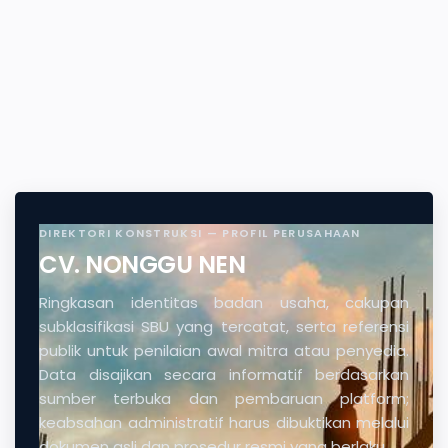
DIREKTORI KONSTRUKSI — PROFIL PERUSAHAAN
CV. NONGGU NEN
Ringkasan identitas badan usaha, cakupan
subklasifikasi SBU yang tercatat, serta referensi
publik untuk penilaian awal mitra atau penyedia.
Data disajikan secara informatif berdasarkan
sumber terbuka dan pembaruan platform;
keabsahan administratif harus dibuktikan melalui
dokumen asli dan prosedur resmi yang berlaku.