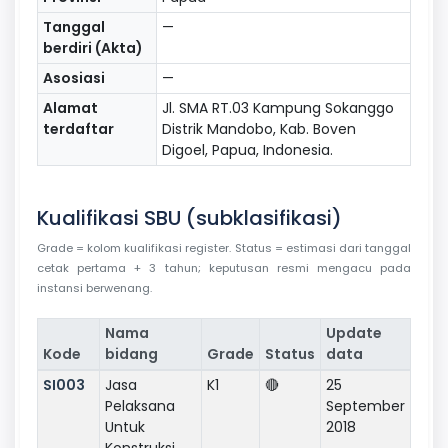
Tanggal
—
berdiri (Akta)
Asosiasi
—
Alamat
Jl. SMA RT.03 Kampung Sokanggo
terdaftar
Distrik Mandobo, Kab. Boven
Digoel, Papua, Indonesia.
Kualifikasi SBU (subklasifikasi)
Grade = kolom kualifikasi register. Status = estimasi dari tanggal
cetak pertama + 3 tahun; keputusan resmi mengacu pada
instansi berwenang.
Nama
Update
Kode
bidang
Grade
Status
data
SI003
Jasa
K1
🔴
25
Pelaksana
September
Untuk
2018
Konstruksi