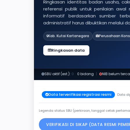
Ringkasan identitas badan usaha, caku
referensi publik untuk penilaian awal
informatif berdasarkan sumber ter
administratif harus dibuktikan melalui 
Kab. Kutai Kartanegara
Perusahaan Kons
Ringkasan data
SBU aktif (est.):
0
·
0 bidang
|
NIB belum terca
Data terverifikasi registrasi resmi
Data di
Legenda status SBU (perkiraan, tanggal cetak pertama
VERIFIKASI DI SIKAP (DATA RESMI PEM