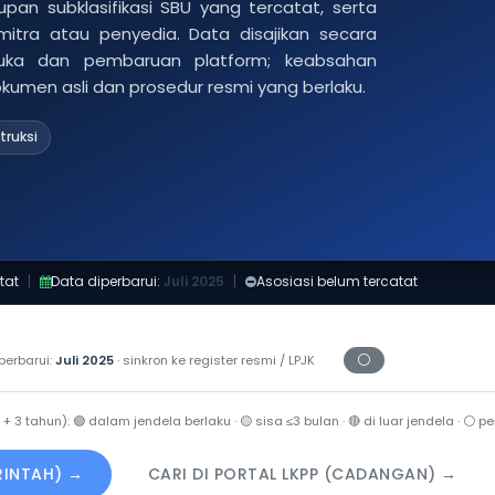
pan subklasifikasi SBU yang tercatat, serta
 mitra atau penyedia. Data disajikan secara
buka dan pembaruan platform; keabsahan
dokumen asli dan prosedur resmi yang berlaku.
truksi
tat
|
Data diperbarui:
Juli 2025
|
Asosiasi belum tercatat
⚪
perbarui:
Juli 2025
· sinkron ke register resmi / LPJK
Periksa tanggal ce
 + 3 tahun):
🟢
dalam jendela berlaku ·
🟡
sisa ≤3 bulan ·
🔴
di luar jendela ·
⚪
per
ERINTAH) →
CARI DI PORTAL LKPP (CADANGAN) →