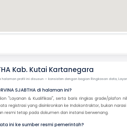
HA Kab. Kutai Kartanegara
laman profil ini disusun — konsisten dengan bagian Ringkasan data, Layanan 
ORVINA SJABTHA di halaman ini?
dion "Layanan & Kualifikasi", serta baris ringkas grade/plafon
ata registrasi yang disinkronkan ke Indokontraktor, bukan naras
usan resmi tetap pada dokumen dan instansi berwenang.
ta ini ke sumber resmi pemerintah?