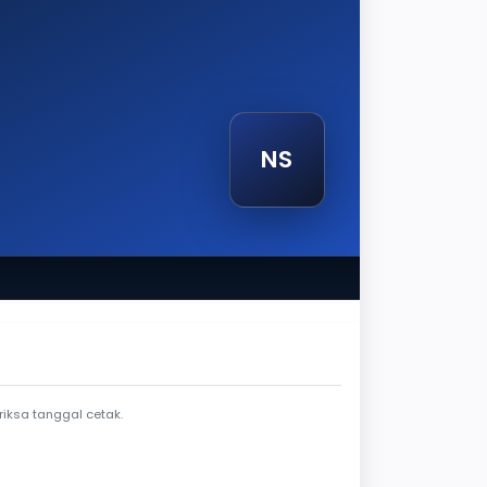
NS
tak
iksa tanggal cetak.