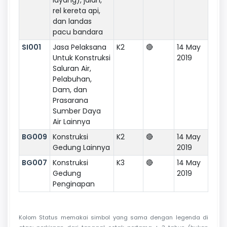
rel kereta api,
dan landas
pacu bandara
SI001
Jasa Pelaksana
K2
🔴
14 May
Untuk Konstruksi
2019
Saluran Air,
Pelabuhan,
Dam, dan
Prasarana
Sumber Daya
Air Lainnya
BG009
Konstruksi
K2
🔴
14 May
Gedung Lainnya
2019
BG007
Konstruksi
K3
🔴
14 May
Gedung
2019
Penginapan
Kolom Status memakai simbol yang sama dengan legenda di