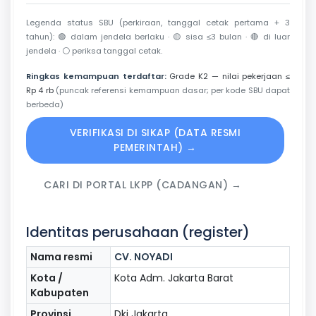
Legenda status SBU (perkiraan, tanggal cetak pertama + 3
tahun):
🟢
dalam jendela berlaku ·
🟡
sisa ≤3 bulan ·
🔴
di luar
jendela ·
⚪
periksa tanggal cetak.
Ringkas kemampuan terdaftar:
Grade K2 — nilai pekerjaan ≤
Rp 4 rb
(puncak referensi kemampuan dasar; per kode SBU dapat
berbeda)
VERIFIKASI DI SIKAP (DATA RESMI
PEMERINTAH) →
CARI DI PORTAL LKPP (CADANGAN) →
Identitas perusahaan (register)
Nama resmi
CV. NOYADI
Kota /
Kota Adm. Jakarta Barat
Kabupaten
Provinsi
Dki Jakarta