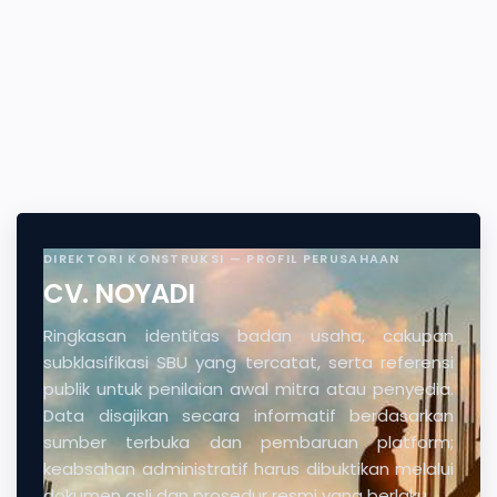
DIREKTORI KONSTRUKSI — PROFIL PERUSAHAAN
CV. NOYADI
Ringkasan identitas badan usaha, cakupan
subklasifikasi SBU yang tercatat, serta referensi
publik untuk penilaian awal mitra atau penyedia.
Data disajikan secara informatif berdasarkan
sumber terbuka dan pembaruan platform;
keabsahan administratif harus dibuktikan melalui
dokumen asli dan prosedur resmi yang berlaku.