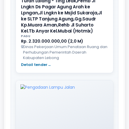
Turan Lalang - Tlng Leak,Pemb Jl
Lngkn Ds Pagar Agung Arah ke
Lpngan,Jl Lngkn ke Msjid Sukaraja,Jl
ke SLTP Tanjung Agung,Gg.Saudr
Kp.Muara Aman,Rehb Jl Suharto
Kel.Tb Anyar Kel.Mubai (Hotmix)
PAGU
Rp. 2.320.000.000,00 (2,0 M)
Dinas Pekerjaan Umum Penataan Ruang dan
Perhubungan Pemerintah Daerah
Kabupaten Lebong
Detail tender
→