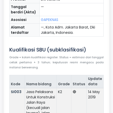
Tanggal
—
berdiri (Akta)
Asosiasi
GAPEKNAS
Alamat
—, Kota Adm. Jakarta Barat, Dki
terdaftar
Jakarta, Indonesia.
Kualifikasi SBU (subklasifikasi)
Grade = kolom kualifikasi register. Status = estimasi dari tanggal
cetak pertama + 3 tahun; keputusan resmi mengacu pada
instansi berwenang.
Update
Kode
Nama bidang
Grade
Status
data
SI003
Jasa Pelaksana
K2
🔴
14 May
Untuk Konstruksi
2019
Jalan Raya
(kecuali jalan
layang), jalan,