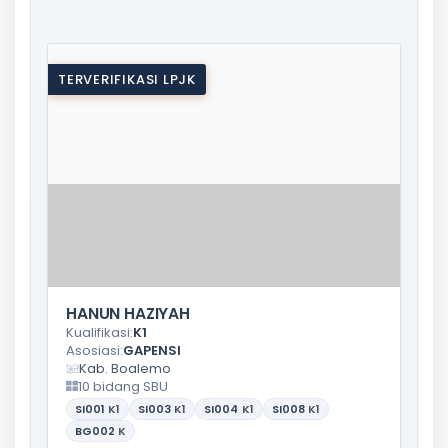
TERVERIFIKASI LPJK
HANUN HAZIYAH
Kualifikasi:
K1
Asosiasi:
GAPENSI
Kab. Boalemo
10 bidang SBU
SI001
K1
SI003
K1
SI004
K1
SI008
K1
BG002
K