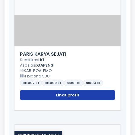
PARIS KARYA SEJATI
Kualifikasi:
K1
Asosiasi:
GAPENSI
KAB. BOALEMO
4 bidang SBU
BG007
K1
BG009
K1
SI001
K1
SI003
K1
Lihat profil