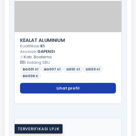
KEALAT ALUMINIUM
Kualifikasi:
K1
Asosiasi:
GAPENSI
Kab. Boalemo
5 bidang SBU
BG001
K1
BG007
K1
SI001
K1
SI003
K1
BG006
K
Lihat profil
TERVERIFIKASI LPJK