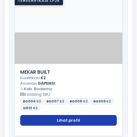
TERVERIFIKASI LPJK
MEKAR BUILT
Kualifikasi:
K2
Asosiasi:
GAPENSI
Kab. Boalemo
8 bidang SBU
BG004
K2
BG007
K2
BG008
K2
BG009
K2
SI001
K2
Lihat profil