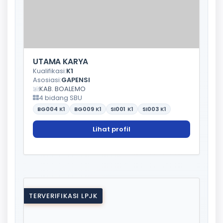
UTAMA KARYA
Kualifikasi:
K1
Asosiasi:
GAPENSI
KAB. BOALEMO
4 bidang SBU
BG004
K1
BG009
K1
SI001
K1
SI003
K1
Lihat profil
TERVERIFIKASI LPJK