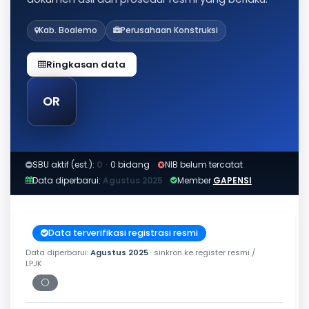
Kab. Boalemo
Perusahaan Konstruksi
Ringkasan data
OR
SBU aktif (est.):
0
·
0 bidang
NIB belum tercatat
Data diperbarui:
Agustus 2025
Member
GAPENSI
Data terverifikasi registrasi resmi
Data diperbarui:
Agustus 2025
· sinkron ke register resmi /
LPJK
⚪
Periksa tanggal cetak