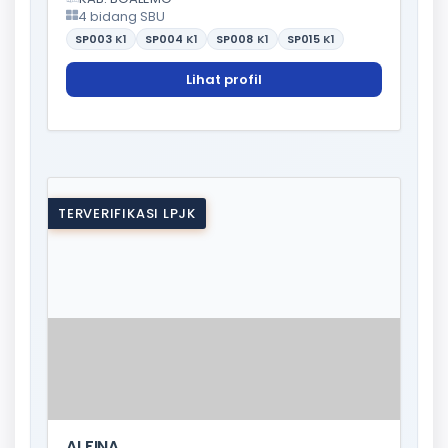
4 bidang SBU
SP003
K1
SP004
K1
SP008
K1
SP015
K1
Lihat profil
TERVERIFIKASI LPJK
ALFINA