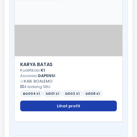
KARYA BATAS
Kualifikasi:
K1
Asosiasi:
GAPENSI
KAB. BOALEMO
4 bidang SBU
BG004
K1
SI001
K1
SI003
K1
SI008
K1
Lihat profil