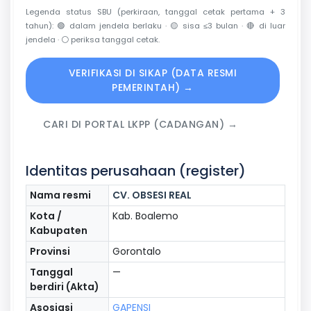
Legenda status SBU (perkiraan, tanggal cetak pertama + 3
tahun):
🟢
dalam jendela berlaku ·
🟡
sisa ≤3 bulan ·
🔴
di luar
jendela ·
⚪
periksa tanggal cetak.
VERIFIKASI DI SIKAP (DATA RESMI
PEMERINTAH) →
CARI DI PORTAL LKPP (CADANGAN) →
Identitas perusahaan (register)
Nama resmi
CV. OBSESI REAL
Kota /
Kab. Boalemo
Kabupaten
Provinsi
Gorontalo
Tanggal
—
berdiri (Akta)
Asosiasi
GAPENSI