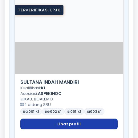
TERVERIFIKASI LPJK
SULTANA INDAH MANDIRI
Kualifikasi:
K1
Asosiasi:
ASPEKINDO
KAB. BOALEMO
4 bidang SBU
BG001
K1
BG002
K1
SI001
K1
SI003
K1
Lihat profil