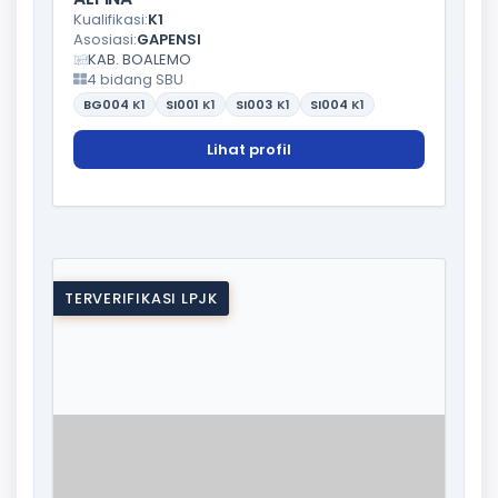
Kualifikasi:
K1
Asosiasi:
GAPENSI
KAB. BOALEMO
4 bidang SBU
BG004
K1
SI001
K1
SI003
K1
SI004
K1
Lihat profil
TERVERIFIKASI LPJK