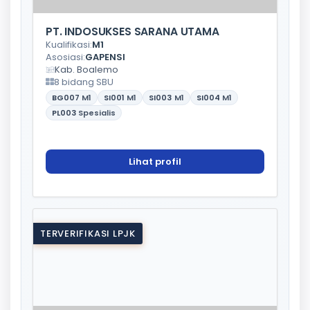
PT. INDOSUKSES SARANA UTAMA
Kualifikasi:
M1
Asosiasi:
GAPENSI
Kab. Boalemo
8 bidang SBU
BG007
M1
SI001
M1
SI003
M1
SI004
M1
PL003
Spesialis
Lihat profil
TERVERIFIKASI LPJK