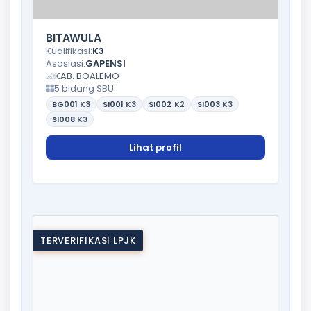
BITAWULA
Kualifikasi:
K3
Asosiasi:
GAPENSI
KAB. BOALEMO
5 bidang SBU
BG001
K3
SI001
K3
SI002
K2
SI003
K3
SI008
K3
Lihat profil
TERVERIFIKASI LPJK