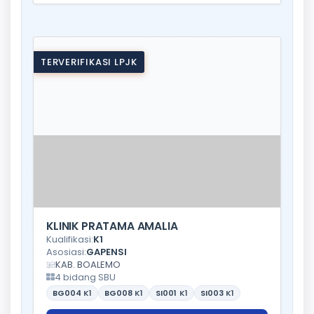
TERVERIFIKASI LPJK
KLINIK PRATAMA AMALIA
Kualifikasi:
K1
Asosiasi:
GAPENSI
KAB. BOALEMO
4 bidang SBU
BG004
K1
BG008
K1
SI001
K1
SI003
K1