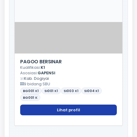
PAGOO BERSINAR
Kualifikasi:
K1
Asosiasi:
GAPENSI
Kab. Dogiyai
9 bidang SBU
BG001
K1
SI001
K1
SI003
K1
SI004
K1
BG001
K
Lihat profil