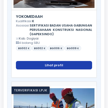
YOKOMEDAAH
Kualifikasi:
K
Asosiasi:
SERTIFIKASI BADAN USAHA GABUNGAN
PERUSAHAAN KONSTRUKSI NASIONAL
(GAPEKSINDO)
Kab. Dogiyai
4 bidang SBU
BS002
K
BS002
K
BG006
K
BG009
K
Lihat profil
TERVERIFIKASI LPJK