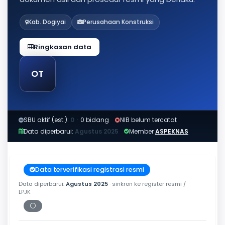
Kab. Dogiyai
Perusahaan Konstruksi
Ringkasan data
OT
SBU aktif (est.):
0
·
0 bidang
NIB belum tercatat
Data diperbarui:
Agustus 2025
Member
ASPEKNAS
Data terverifikasi registrasi resmi
Data diperbarui:
Agustus 2025
· sinkron ke register resmi /
LPJK
⚪
Periksa tanggal cetak