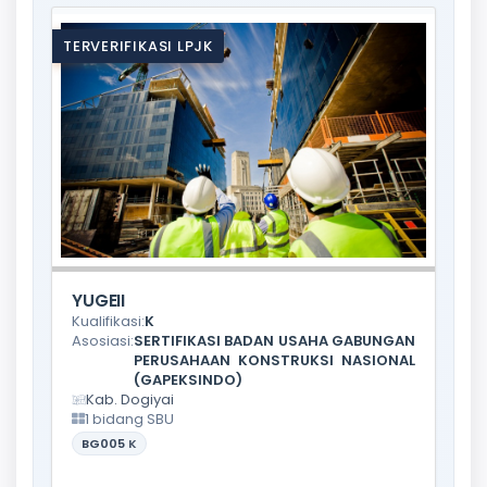
TERVERIFIKASI LPJK
YUGEII
Kualifikasi:
K
Asosiasi:
SERTIFIKASI BADAN USAHA GABUNGAN
PERUSAHAAN KONSTRUKSI NASIONAL
(GAPEKSINDO)
Kab. Dogiyai
1 bidang SBU
BG005
K