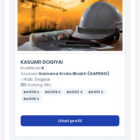
KASUARI DOGIYAI
Kualifikasi:
K
Asosiasi:
Gamana Krida Bhakti (GAPENSI)
Kab. Dogiyai
5 bidang SBU
BG009
K
BG006
K
BG002
K
BG001
K
BG005
K
Lihat profil