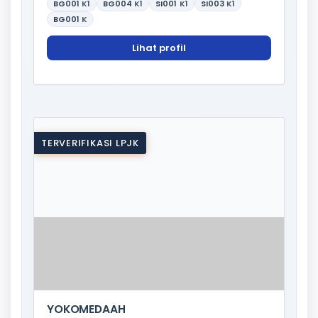
BG001
K1
BG004
K1
SI001
K1
SI003
K1
BG001
K
Lihat profil
TERVERIFIKASI LPJK
YOKOMEDAAH