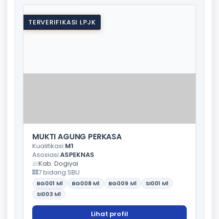
TERVERIFIKASI LPJK
MUKTI AGUNG PERKASA
Kualifikasi:
M1
Asosiasi:
ASPEKNAS
Kab. Dogiyai
7 bidang SBU
BG001
M1
BG008
M1
BG009
M1
SI001
M1
SI003
M1
Lihat profil