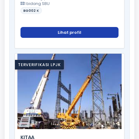
1 bidang SBU
BG002
K
Lihat profil
TERVERIFIKASI LPJK
KITAA