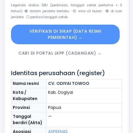
Legenda status SBU (perkiraan, tanggal cetak pertama + 3
tahun):
🟢
dalam jendela berlaku ·
🟡
sisa ≤3 bulan ·
🔴
di luar
jendela ·
⚪
periksa tanggal cetak.
VERIFIKASI DI SIKAP (DATA RESMI
PEMERINTAH) →
CARI DI PORTAL LKPP (CADANGAN) →
Identitas perusahaan (register)
Nama resmi
CV. ODIYAI TOWOO
Kota /
Kab. Dogiyai
Kabupaten
Provinsi
Papua
Tanggal
—
berdiri (Akta)
Asosiasi
ASPEKNAS