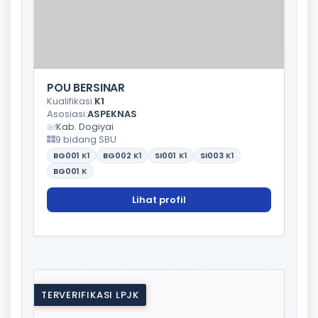
POU BERSINAR
Kualifikasi:
K1
Asosiasi:
ASPEKNAS
Kab. Dogiyai
9 bidang SBU
BG001
K1
BG002
K1
SI001
K1
SI003
K1
BG001
K
Lihat profil
TERVERIFIKASI LPJK