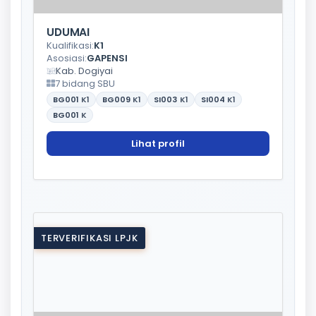
UDUMAI
Kualifikasi:
K1
Asosiasi:
GAPENSI
Kab. Dogiyai
7 bidang SBU
BG001
K1
BG009
K1
SI003
K1
SI004
K1
BG001
K
Lihat profil
TERVERIFIKASI LPJK