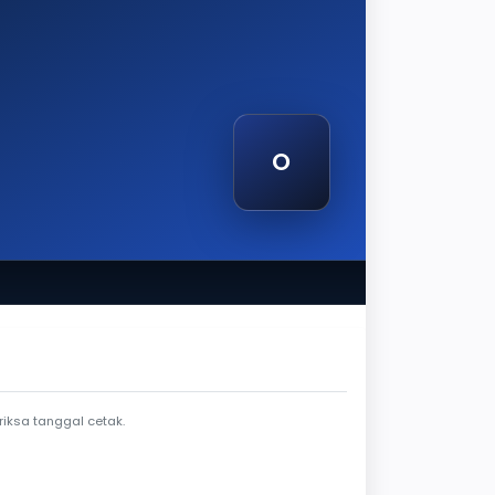
O
tak
iksa tanggal cetak.