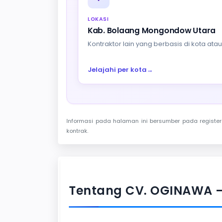
LOKASI
Kab. Bolaang Mongondow Utara
Kontraktor lain yang berbasis di kota at
Jelajahi per kota
→
Informasi pada halaman ini bersumber pada register 
kontrak.
Tentang CV. OGINAWA 