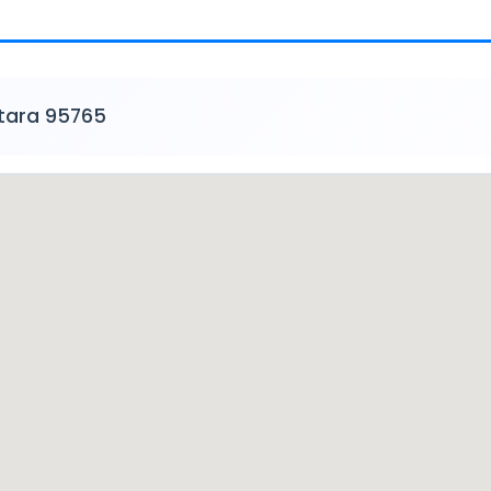
tara 95765