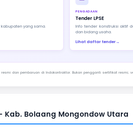
PENGADAAN
Tender LPSE
au kabupaten yang sama.
Info tender konstruksi akti
dan bidang usaha.
Lihat daftar tender
→
resmi dan pembaruan di Indokontraktor. Bukan pengganti sertifikat resmi; ve
— Kab. Bolaang Mongondow Utara