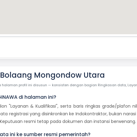
 Bolaang Mongondow Utara
laman profil ini disusun — konsisten dengan bagian Ringkasan data, Layanan 
GINAWA di halaman ini?
dion "Layanan & Kualifikasi", serta baris ringkas grade/plafon
ata registrasi yang disinkronkan ke Indokontraktor, bukan naras
. Keputusan resmi tetap pada dokumen dan instansi berwenang.
ta ini ke sumber resmi pemerintah?