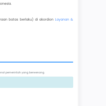
donesia.
kiraan batas berlaku) di akordion
Layanan &
 kanal pemerintah yang berwenang.