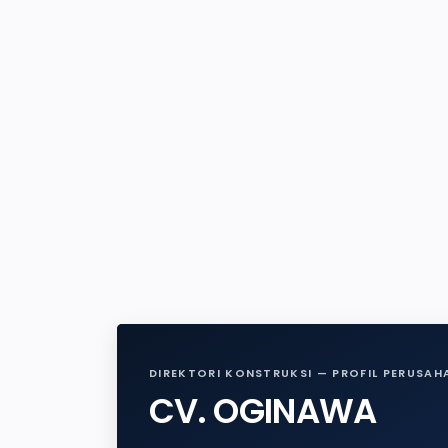
DIREKTORI KONSTRUKSI — PROFIL PERUSAH
CV. OGINAWA