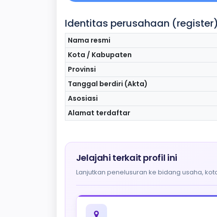
Identitas perusahaan (register
Nama resmi
Kota / Kabupaten
Provinsi
Tanggal berdiri (Akta)
Asosiasi
Alamat terdaftar
Jelajahi terkait profil ini
Lanjutkan penelusuran ke bidang usaha, kota