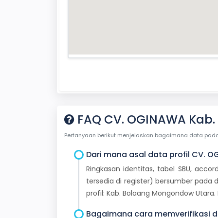
FAQ CV. OGINAWA Kab.
Pertanyaan berikut menjelaskan bagaimana data pada ha
Dari mana asal data profil CV. O
Ringkasan identitas, tabel SBU, accor
tersedia di register) bersumber pada d
profil: Kab. Bolaang Mongondow Utara
Bagaimana cara memverifikasi da