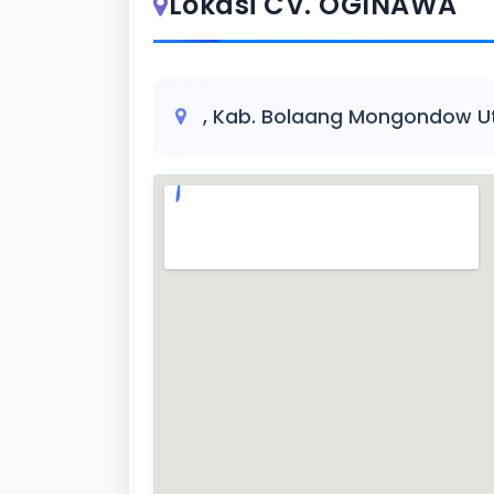
Lokasi CV. OGINAWA
, Kab. Bolaang Mongondow U