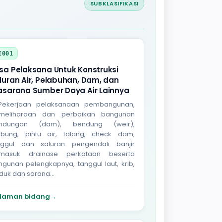
SUBKLASIFIKASI
I001
sa Pelaksana Untuk Konstruksi
luran Air, Pelabuhan, Dam, dan
asarana Sumber Daya Air Lainnya
 Pekerjaan pelaksanaan pembangunan,
meliharaan dan perbaikan bangunan
ndungan (dam), bendung (weir),
bung, pintu air, talang, check dam,
nggul dan saluran pengendali banjir
rmasuk drainase perkotaan beserta
gunan pelengkapnya, tanggul laut, krib,
duk dan sarana...
laman bidang
→