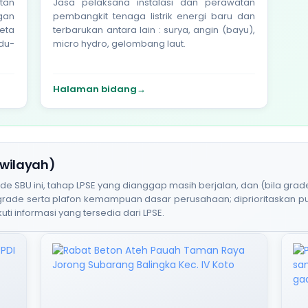
tan
Jasa pelaksana instalasi dan perawatan
ngan
pembangkit tenaga listrik energi baru dan
reta
terbarukan antara lain : surya, angin (bayu),
rdu-
micro hydro, gelombang laut.
Halaman bidang
→
 wilayah)
BU ini, tahap LPSE yang dianggap masih berjalan, dan (bila grade
 grade serta plafon kemampuan dasar perusahaan; diprioritaskan 
uti informasi yang tersedia dari LPSE.