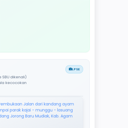
LPSE
 SBU dikenali)
pula kecocokan