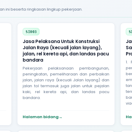
an ini beserta ringkasan lingkup pekerjaan.
SI003
S
Jasa Pelaksana Untuk Konstruksi
Ja
Jalan Raya (kecuali jalan layang),
Sa
jalan, rel kereta api, dan landas pacu
Pr
bandara
1.
pe
Pekerjaan pelaksanaan pembangunan,
be
peningkatan, pemeliharaan dan perbaikan
em
jalan, jalan raya (kecuali Jalan layang) dan
ta
jalan tol termasuk juga jalan untuk pejalan
te
kaki, rel kereta api, dan landas pacu
ban
bandara.
via
Halaman bidang
→
Ha