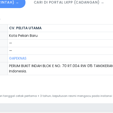
ERINTAH) →
CARI DI PORTAL LKPP (CADANGAN) →
)
CV. PELITA UTAMA
Kota Pekan Baru
—
—
GAPEKNAS
PERUM BUKIT INDAH BLOK E NO. 70 RT.004 RW 015 TANGKERAN
Indonesia.
 dari tanggal cetak pertama + 3 tahun; keputusan resmi mengacu pada instans