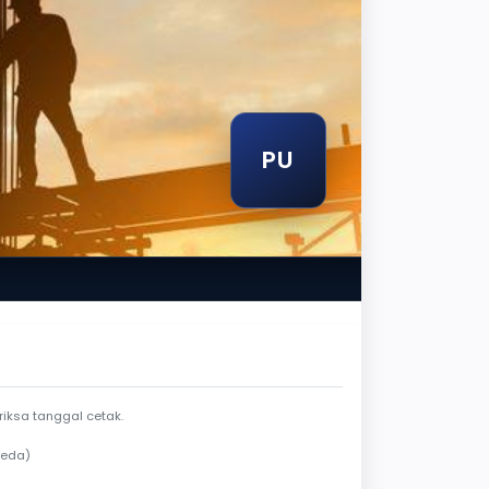
PU
endela berlaku
iksa tanggal cetak.
beda)