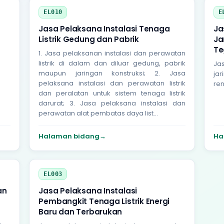
EL010
E
Jasa Pelaksana Instalasi Tenaga
Ja
Listrik Gedung dan Pabrik
Ja
Te
1. Jasa pelaksanan instalasi dan perawatan
listrik di dalam dan diluar gedung, pabrik
Ja
maupun jaringan konstruksi; 2. Jasa
jar
pelaksana instalasi dan perawatan listrik
re
dan peralatan untuk sistem tenaga listrik
darurat; 3. Jasa pelaksana instalasi dan
perawatan alat pembatas daya list...
Halaman bidang
→
Ha
EL003
an
Jasa Pelaksana Instalasi
n
Pembangkit Tenaga Listrik Energi
Baru dan Terbarukan