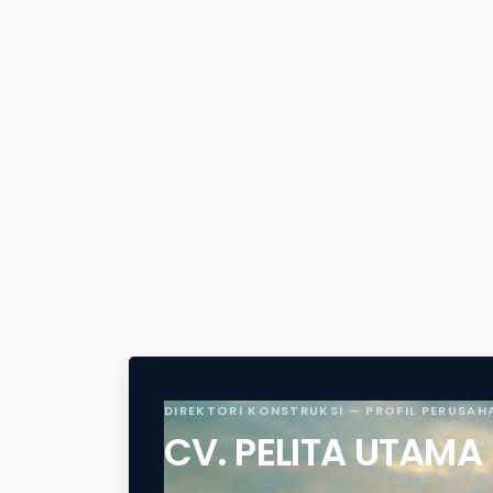
DIREKTORI KONSTRUKSI — PROFIL PERUSAH
CV. PELITA UTAMA