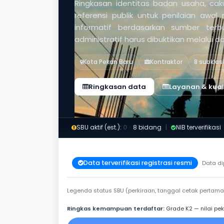
Ringkasan identitas badan usaha, caku
referensi publik untuk penilaian awal
informatif berdasarkan sumber ter
administratif harus dibuktikan melalui 
Kota Pekan Baru
Kontraktor
8 subklasi
Ringkasan data
Layanan & kuali
SBU aktif (est.):
0
·
8 bidang
|
NIB terverifikasi
Data terverifikasi registrasi resmi
Data di
Legenda status SBU (perkiraan, tanggal cetak pertama
Ringkas kemampuan terdaftar:
Grade K2 — nilai pek