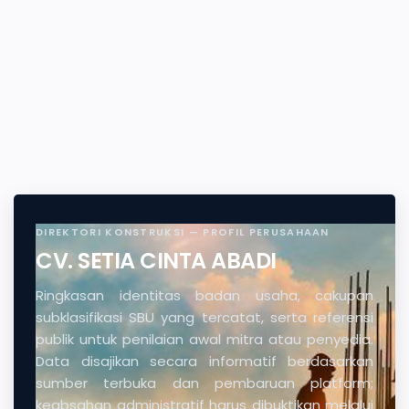
DIREKTORI KONSTRUKSI — PROFIL PERUSAHAAN
CV. SETIA CINTA ABADI
Ringkasan identitas badan usaha, cakupan
subklasifikasi SBU yang tercatat, serta referensi
publik untuk penilaian awal mitra atau penyedia.
Data disajikan secara informatif berdasarkan
sumber terbuka dan pembaruan platform;
keabsahan administratif harus dibuktikan melalui