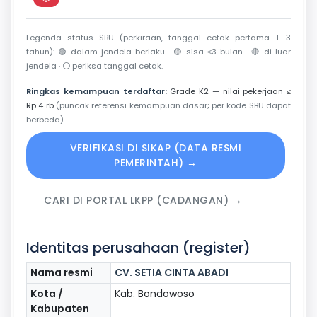
Perkiraan di luar jendela berlaku
Legenda status SBU (perkiraan, tanggal cetak pertama + 3
tahun):
🟢
dalam jendela berlaku ·
🟡
sisa ≤3 bulan ·
🔴
di luar
jendela ·
⚪
periksa tanggal cetak.
Ringkas kemampuan terdaftar:
Grade K2 — nilai pekerjaan ≤
Rp 4 rb
(puncak referensi kemampuan dasar; per kode SBU dapat
berbeda)
VERIFIKASI DI SIKAP (DATA RESMI
PEMERINTAH) →
CARI DI PORTAL LKPP (CADANGAN) →
Identitas perusahaan (register)
Nama resmi
CV. SETIA CINTA ABADI
Kota /
Kab. Bondowoso
Kabupaten