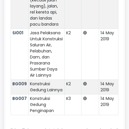
layang), jalan,
rel kereta api,
dan landas
pacu bandara
SI001
Jasa Pelaksana
K2
🔴
14 May
Untuk Konstruksi
2019
Saluran Air,
Pelabuhan,
Dam, dan
Prasarana
Sumber Daya
Air Lainnya
BG009
Konstruksi
K2
🔴
14 May
Gedung Lainnya
2019
BG007
Konstruksi
K3
🔴
14 May
Gedung
2019
Penginapan