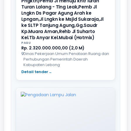
Pngktn/Pemb Jl menuju kntr lurah
Turan Lalang - Tlng Leak,Pemb Jl
Lngkn Ds Pagar Agung Arah ke
Lpngan,Jl Lngkn ke Msjid Sukaraja,Jl
ke SLTP Tanjung Agung,Gg.Saudr
Kp.Muara Aman,Rehb Jl Suharto
Kel.Tb Anyar Kel.Mubai (Hotmix)
PAGU
Rp. 2.320.000.000,00 (2,0 M)
Dinas Pekerjaan Umum Penataan Ruang dan
Perhubungan Pemerintah Daerah
Kabupaten Lebong
Detail tender
→