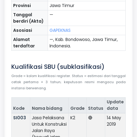
Provinsi
Jawa Timur
Tanggal
—
berdiri (Akta)
Asosiasi
GAPEKNAS
Alamat
—, Kab. Bondowoso, Jawa Timur,
terdaftar
Indonesia.
Kualifikasi SBU (subklasifikasi)
Grade = kolom kualifikasi register. Status = estimasi dari tanggal
cetak pertama + 3 tahun; keputusan resmi mengacu pada
instansi berwenang.
Update
Kode
Nama bidang
Grade
Status
data
SI003
Jasa Pelaksana
K2
🔴
14 May
Untuk Konstruksi
2019
Jalan Raya
(kecuali jalan