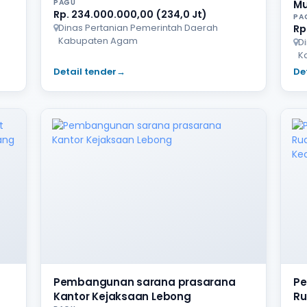
PAGU
Mu
Rp. 234.000.000,00 (234,0 Jt)
PA
Dinas Pertanian Pemerintah Daerah
Rp
Kabupaten Agam
D
K
Detail tender
→
De
Pembangunan sarana prasarana
Pe
Kantor Kejaksaan Lebong
Ru