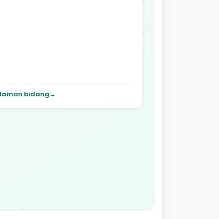
laman bidang
→