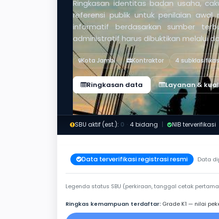
Ringkasan identitas badan usaha, caku
referensi publik untuk penilaian awal
informatif berdasarkan sumber ter
administratif harus dibuktikan melalui 
Kota Jambi
Kontraktor
4 subklasifika
Ringkasan data
Layanan & kuali
SBU aktif (est.):
0
·
4 bidang
|
NIB terverifikasi
Data terverifikasi registrasi resmi
Data di
Legenda status SBU (perkiraan, tanggal cetak pertama
Ringkas kemampuan terdaftar:
Grade K1 — nilai pek