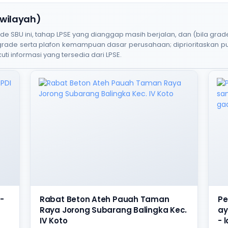
 wilayah)
BU ini, tahap LPSE yang dianggap masih berjalan, dan (bila grade
 grade serta plafon kemampuan dasar perusahaan; diprioritaskan 
uti informasi yang tersedia dari LPSE.
-
Rabat Beton Ateh Pauah Taman
Pe
Raya Jorong Subarang Balingka Kec.
ay
IV Koto
- 