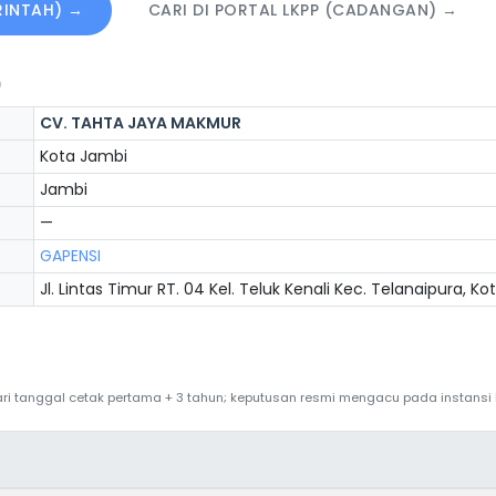
ERINTAH) →
CARI DI PORTAL LKPP (CADANGAN) →
)
CV. TAHTA JAYA MAKMUR
Kota Jambi
Jambi
—
GAPENSI
Jl. Lintas Timur RT. 04 Kel. Teluk Kenali Kec. Telanaipura, K
 dari tanggal cetak pertama + 3 tahun; keputusan resmi mengacu pada instans