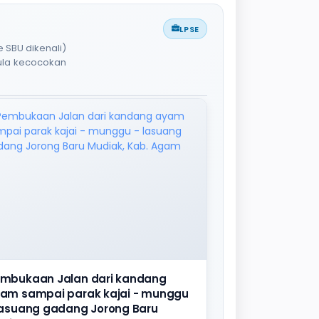
LPSE
 SBU dikenali)
pula kecocokan
mbukaan Jalan dari kandang
am sampai parak kajai - munggu
lasuang gadang Jorong Baru