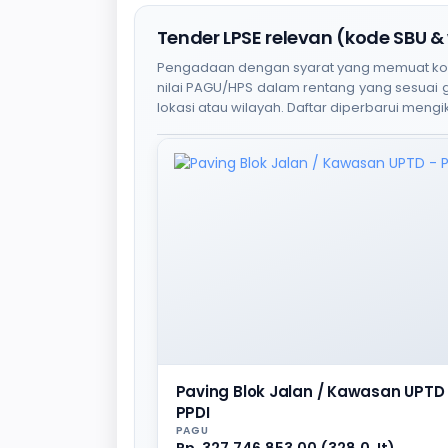
Tender LPSE relevan (kode SBU &
Pengadaan dengan syarat yang memuat kode S
nilai PAGU/HPS dalam rentang yang sesuai
lokasi atau wilayah. Daftar diperbarui mengik
Paving Blok Jalan / Kawasan UPTD 
PPDI
PAGU
Rp. 327.746.853,00 (328,0 Jt)