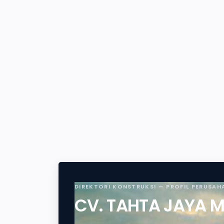
DIREKTORI KONSTRUKSI — PROFIL PERUSAH
CV. TAHTA JAYA 