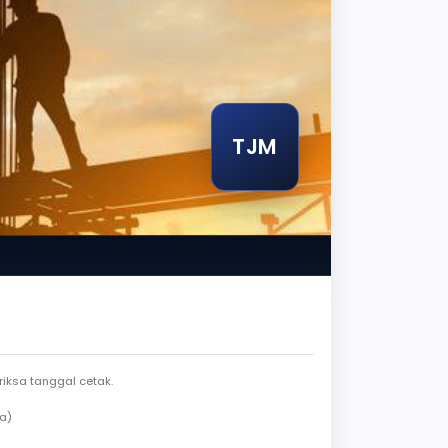
TJM
ar jendela berlaku
iksa tanggal cetak.
a)