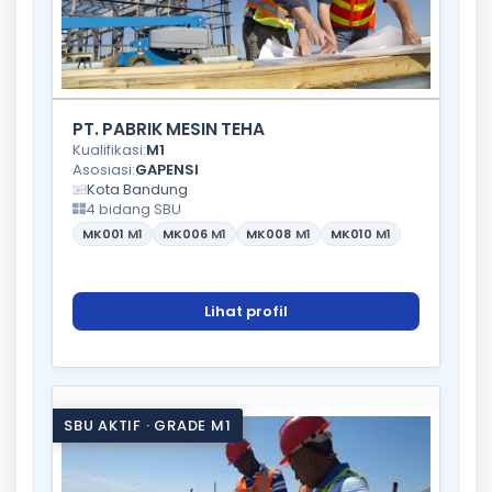
PT. PABRIK MESIN TEHA
Kualifikasi:
M1
Asosiasi:
GAPENSI
Kota Bandung
4 bidang SBU
MK001
M1
MK006
M1
MK008
M1
MK010
M1
Lihat profil
SBU AKTIF · GRADE M1