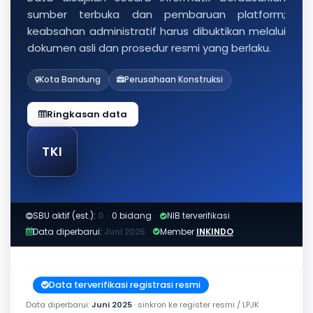
sumber terbuka dan pembaruan platform;
keabsahan administratif harus dibuktikan melalui
dokumen asli dan prosedur resmi yang berlaku.
Kota Bandung
Perusahaan Konstruksi
Ringkasan data
TKI
SBU aktif (est.):
0
·
0 bidang
NIB terverifikasi
Data diperbarui:
Juni 2025
Member
INKINDO
Data terverifikasi registrasi resmi
Data diperbarui:
Juni 2025
· sinkron ke register resmi / LPJK