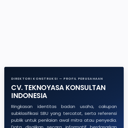
DIREKTORI KONSTRUKSI — PROFIL PERUSAHAAN
CV. TEKNOYASA KONSULTAN
INDONESIA
Ringkasan identitas badan usaha, cakupan
subklasifikasi SBU yang tercatat, serta referensi
publik untuk penilaian awal mitra atau penyedia.
Data disajikan secara informatif berdasarkan