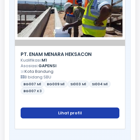
PT. ENAM MENARA HEKSACON
Kualifikasi:
M1
Asosiasi:
GAPENSI
Kota Bandung
8 bidang SBU
BG007
M1
BG009
M1
SI003
M1
SI004
M1
BG007
K3
Lihat profil