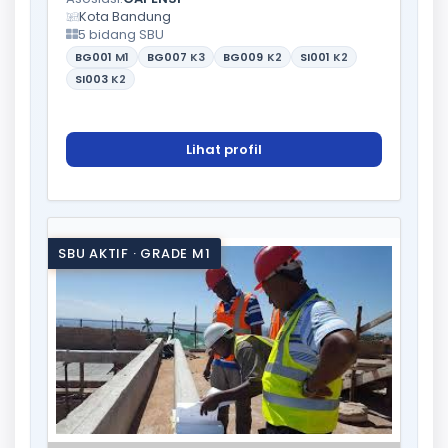
Kota Bandung
5 bidang SBU
BG001
M1
BG007
K3
BG009
K2
SI001
K2
SI003
K2
Lihat profil
SBU AKTIF · GRADE M1