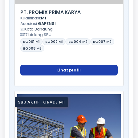
PT. PROMIX PRIMA KARYA
Kualifikasi:
M1
Asosiasi:
GAPENSI
Kota Bandung
17 bidang SBU
BG001
M1
BG002
M1
BG004
M2
BG007
M2
BG008
M2
Lihat profil
SBU AKTIF · GRADE M1