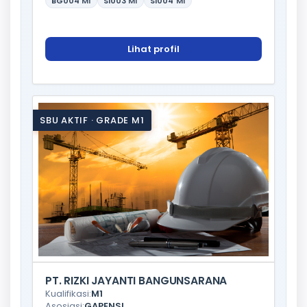
BG004
M1
SI003
M1
SI004
M1
Lihat profil
SBU AKTIF · GRADE M1
PT. RIZKI JAYANTI BANGUNSARANA
Kualifikasi:
M1
Asosiasi:
GAPENSI