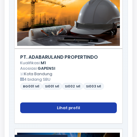
PT. ADABARULAND PROPERTINDO
Kualifikasi:
M1
Asosiasi:
GAPENSI
Kota Bandung
4 bidang SBU
BG001
M1
SI001
M1
SI002
M1
SI003
M1
Lihat profil