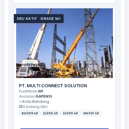
SBU AKTIF · GRADE M1
PT. MULTI CONNECT SOLUTION
Kualifikasi:
M1
Asosiasi:
GAPENSI
Kota Bandung
4 bidang SBU
BG009
M1
EL005
M1
EL009
M1
MK001
M1