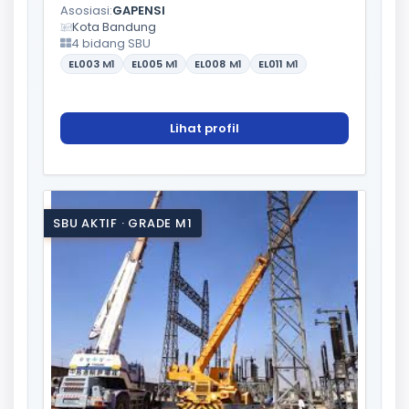
Asosiasi:
GAPENSI
Kota Bandung
4 bidang SBU
EL003
M1
EL005
M1
EL008
M1
EL011
M1
Lihat profil
SBU AKTIF · GRADE M1