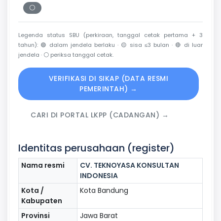
⚪
Periksa tanggal cetak
Legenda status SBU (perkiraan, tanggal cetak pertama + 3
tahun):
🟢
dalam jendela berlaku ·
🟡
sisa ≤3 bulan ·
🔴
di luar
jendela ·
⚪
periksa tanggal cetak.
VERIFIKASI DI SIKAP (DATA RESMI
PEMERINTAH) →
CARI DI PORTAL LKPP (CADANGAN) →
Identitas perusahaan (register)
Nama resmi
CV. TEKNOYASA KONSULTAN
INDONESIA
Kota /
Kota Bandung
Kabupaten
Provinsi
Jawa Barat