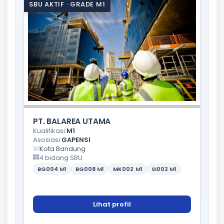
SBU AKTIF · GRADE M1
PT. BALAREA UTAMA
Kualifikasi:
M1
Asosiasi:
GAPENSI
Kota Bandung
4 bidang SBU
BG004
M1
BG008
M1
MK002
M1
SI002
M1
Lihat profil