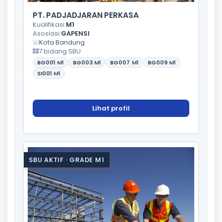
PT. PADJADJARAN PERKASA
Kualifikasi:
M1
Asosiasi:
GAPENSI
Kota Bandung
7 bidang SBU
BG001
M1
BG003
M1
BG007
M1
BG009
M1
SI001
M1
Lihat profil
SBU AKTIF · GRADE M1