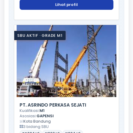
Lihat profil
SBU AKTIF · GRADE M1
PT. ASRINDO PERKASA SEJATI
Kualifikasi:
M1
Asosiasi:
GAPENSI
Kota Bandung
3 bidang SBU