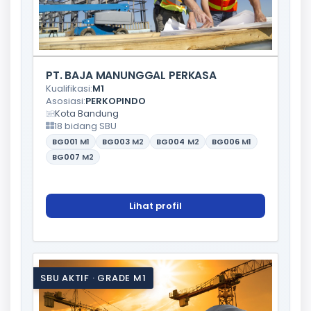
PT. BAJA MANUNGGAL PERKASA
Kualifikasi:
M1
Asosiasi:
PERKOPINDO
Kota Bandung
18 bidang SBU
BG001
M1
BG003
M2
BG004
M2
BG006
M1
BG007
M2
Lihat profil
SBU AKTIF · GRADE M1