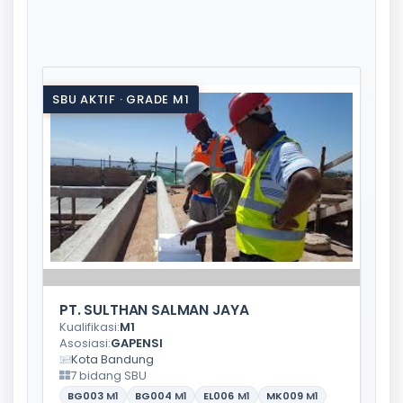
SBU AKTIF · GRADE M1
PT. SULTHAN SALMAN JAYA
Kualifikasi:
M1
Asosiasi:
GAPENSI
Kota Bandung
7 bidang SBU
BG003
M1
BG004
M1
EL006
M1
MK009
M1