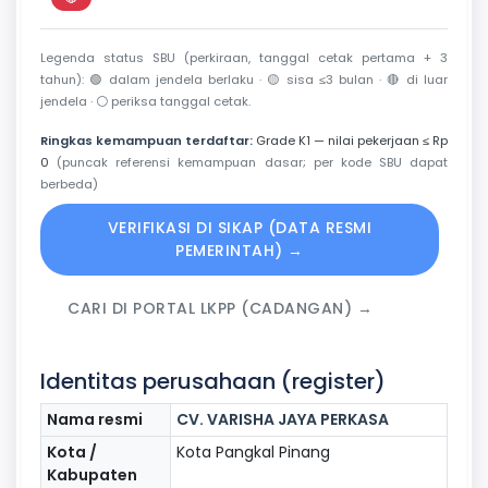
Perkiraan di luar jendela berlaku
Legenda status SBU (perkiraan, tanggal cetak pertama + 3
tahun):
🟢
dalam jendela berlaku ·
🟡
sisa ≤3 bulan ·
🔴
di luar
jendela ·
⚪
periksa tanggal cetak.
Ringkas kemampuan terdaftar:
Grade K1 — nilai pekerjaan ≤ Rp
0
(puncak referensi kemampuan dasar; per kode SBU dapat
berbeda)
VERIFIKASI DI SIKAP (DATA RESMI
PEMERINTAH) →
CARI DI PORTAL LKPP (CADANGAN) →
Identitas perusahaan (register)
Nama resmi
CV. VARISHA JAYA PERKASA
Kota /
Kota Pangkal Pinang
Kabupaten