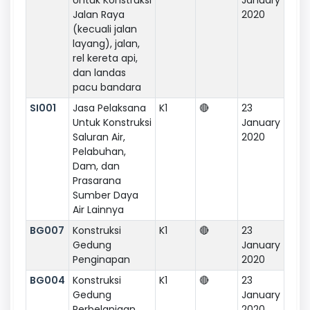
Jalan Raya
2020
(kecuali jalan
layang), jalan,
rel kereta api,
dan landas
pacu bandara
SI001
Jasa Pelaksana
K1
🔴
23
Untuk Konstruksi
January
Saluran Air,
2020
Pelabuhan,
Dam, dan
Prasarana
Sumber Daya
Air Lainnya
BG007
Konstruksi
K1
🔴
23
Gedung
January
Penginapan
2020
BG004
Konstruksi
K1
🔴
23
Gedung
January
Perbelanjaan
2020