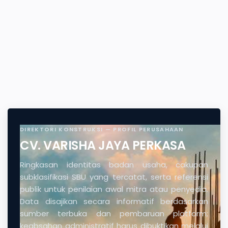
DIREKTORI KONSTRUKSI — PROFIL PERUSAHAAN
CV. VARISHA JAYA PERKASA
Ringkasan identitas badan usaha, cakupan
subklasifikasi SBU yang tercatat, serta referensi
publik untuk penilaian awal mitra atau penyedia.
Data disajikan secara informatif berdasarkan
sumber terbuka dan pembaruan platform;
keabsahan administratif harus dibuktikan melalui