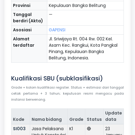
Provinsi
Kepulauan Bangka Belitung
Tanggal
—
berdiri (Akta)
Asosiasi
GAPENSI
Alamat
Jl. Sriwijaya Rt. 004 Rw. 002 Kel.
terdaftar
Asam Kec. Rangkui, Kota Pangkal
Pinang, Kepulauan Bangka
Belitung, Indonesia.
Kualifikasi SBU (subklasifikasi)
Grade = kolom kualifikasi register. Status = estimasi dari tanggal
cetak pertama + 3 tahun; keputusan resmi mengacu pada
instansi berwenang.
Update
Kode
Nama bidang
Grade
Status
data
SI003
Jasa Pelaksana
K1
🔴
23
Untuk Konstruksi
January