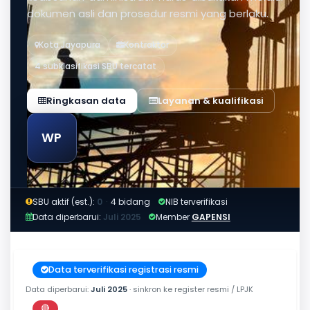
dokumen asli dan prosedur resmi yang berlaku.
Kota Jayapura
Kontraktor
4 subklasifikasi SBU tercatat
Ringkasan data
Layanan & kualifikasi
WP
SBU aktif (est.):
0
·
4 bidang
NIB terverifikasi
Data diperbarui:
Juli 2025
Member
GAPENSI
Data terverifikasi registrasi resmi
Data diperbarui:
Juli 2025
· sinkron ke register resmi / LPJK
🔴