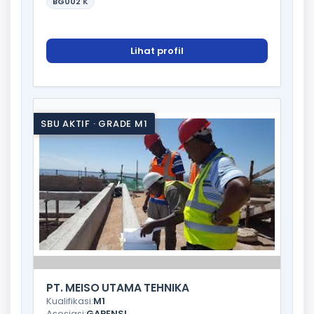
BG002
K
Lihat profil
SBU AKTIF · GRADE M1
PT. MEISO UTAMA TEHNIKA
Kualifikasi:
M1
Asosiasi:
GAPENSI