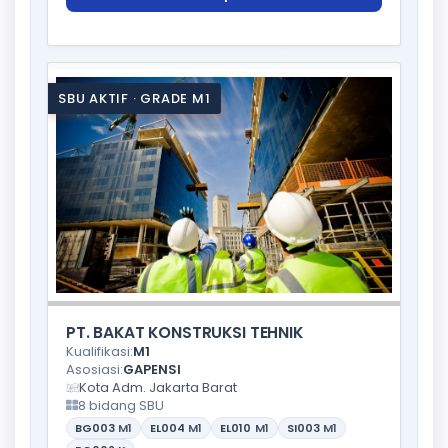
SBU AKTIF · GRADE M1
PT. BAKAT KONSTRUKSI TEHNIK
Kualifikasi:
M1
Asosiasi:
GAPENSI
Kota Adm. Jakarta Barat
8 bidang SBU
BG003
M1
EL004
M1
EL010
M1
SI003
M1