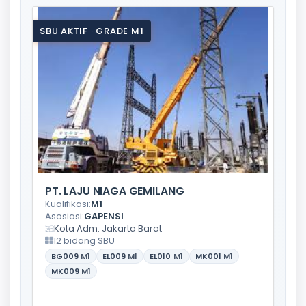
SBU AKTIF · GRADE M1
PT. LAJU NIAGA GEMILANG
Kualifikasi:
M1
Asosiasi:
GAPENSI
Kota Adm. Jakarta Barat
12 bidang SBU
BG009
M1
EL009
M1
EL010
M1
MK001
M1
MK009
M1