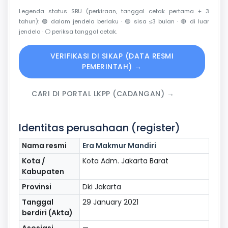
Legenda status SBU (perkiraan, tanggal cetak pertama + 3
tahun):
🟢
dalam jendela berlaku ·
🟡
sisa ≤3 bulan ·
🔴
di luar
jendela ·
⚪
periksa tanggal cetak.
VERIFIKASI DI SIKAP (DATA RESMI
PEMERINTAH) →
CARI DI PORTAL LKPP (CADANGAN) →
Identitas perusahaan (register)
Nama resmi
Era Makmur Mandiri
Kota /
Kota Adm. Jakarta Barat
Kabupaten
Provinsi
Dki Jakarta
Tanggal
29 January 2021
berdiri (Akta)
Asosiasi
—