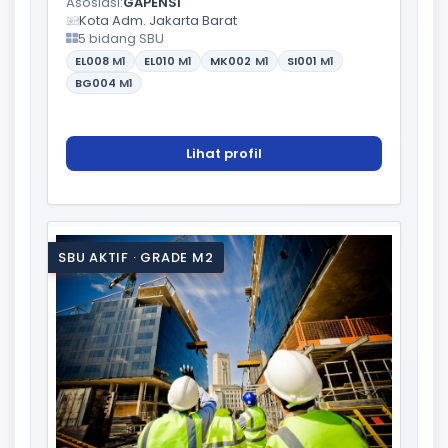
Asosiasi:
GAPENSI
Kota Adm. Jakarta Barat
5 bidang SBU
EL008
M1
EL010
M1
MK002
M1
SI001
M1
BG004
M1
Lihat profil
SBU AKTIF · GRADE M2