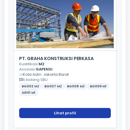
PT. GRAHA KONSTRUKSI PERKASA
Kualifikasi:
M2
Asosiasi:
GAPENSI
Kota Adm. Jakarta Barat
6 bidang SBU
BG002
M2
BG007
M2
BG008
M2
BG009
M1
SI001
M1
Lihat profil