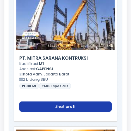
PT. MITRA SARANA KONTRUKSI
Kualifikasi:
M1
Asosiasi:
GAPENSI
Kota Adm. Jakarta Barat
2 bidang SBU
PL001
M1
PA001
Spesialis
Lihat profil