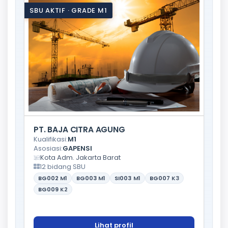
SBU AKTIF · GRADE M1
PT. BAJA CITRA AGUNG
Kualifikasi:
M1
Asosiasi:
GAPENSI
Kota Adm. Jakarta Barat
12 bidang SBU
BG002
M1
BG003
M1
SI003
M1
BG007
K3
BG009
K2
Lihat profil