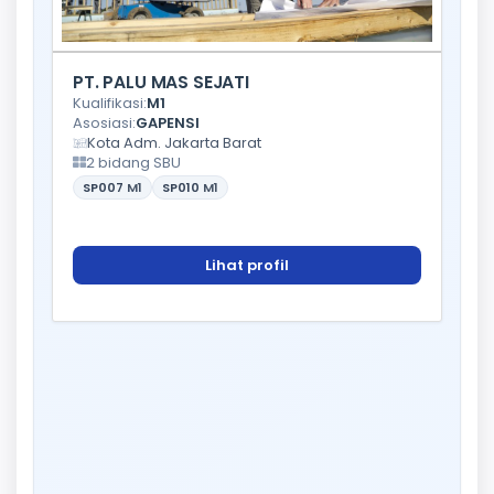
PT. PALU MAS SEJATI
Kualifikasi:
M1
Asosiasi:
GAPENSI
Kota Adm. Jakarta Barat
2 bidang SBU
SP007
M1
SP010
M1
Lihat profil