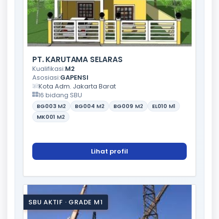
PT. KARUTAMA SELARAS
Kualifikasi:
M2
Asosiasi:
GAPENSI
Kota Adm. Jakarta Barat
16 bidang SBU
BG003
M2
BG004
M2
BG009
M2
EL010
M1
MK001
M2
Lihat profil
SBU AKTIF · GRADE M1