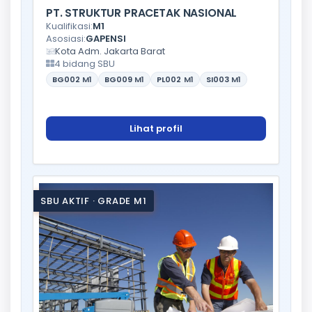
PT. STRUKTUR PRACETAK NASIONAL
Kualifikasi:
M1
Asosiasi:
GAPENSI
Kota Adm. Jakarta Barat
4 bidang SBU
BG002
M1
BG009
M1
PL002
M1
SI003
M1
Lihat profil
SBU AKTIF · GRADE M1