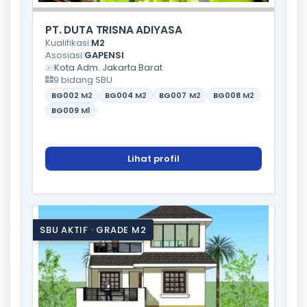
PT. DUTA TRISNA ADIYASA
Kualifikasi:
M2
Asosiasi:
GAPENSI
Kota Adm. Jakarta Barat
9 bidang SBU
BG002
M2
BG004
M2
BG007
M2
BG008
M2
BG009
M1
Lihat profil
SBU AKTIF · GRADE M2