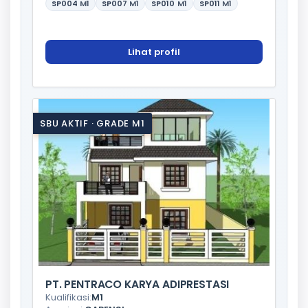
SP004
M1
SP007
M1
SP010
M1
SP011
M1
Lihat profil
SBU AKTIF · GRADE M1
PT. PENTRACO KARYA ADIPRESTASI
Kualifikasi:
M1