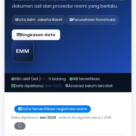
dokumen asli dan prosedur resmi yang berlaku.
Kota Adm. Jakarta Barat
Perusahaan Konstruksi
Ringkasan data
EMM
SBU aktif (est.):
0
·
0 bidang
NIB terverifikasi
Data diperbarui:
Mei 2026
Asosiasi belum tercatat
Data terverifikasi registrasi resmi
Data diperbarui:
Mei 2026
· sinkron ke register resmi / LPJK
⚪
Periksa tanggal cetak