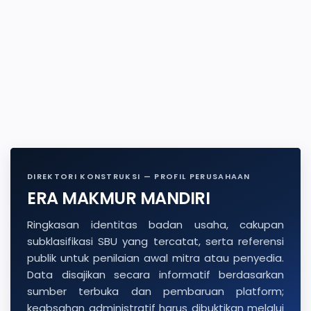
DIREKTORI KONSTRUKSI — PROFIL PERUSAHAAN
ERA MAKMUR MANDIRI
Ringkasan identitas badan usaha, cakupan
subklasifikasi SBU yang tercatat, serta referensi
publik untuk penilaian awal mitra atau penyedia.
Data disajikan secara informatif berdasarkan
sumber terbuka dan pembaruan platform;
keabsahan administratif harus dibuktikan melalui