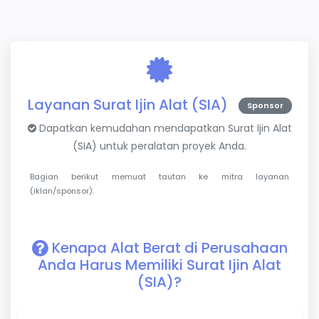
Layanan Surat Ijin Alat (SIA)
Sponsor
Dapatkan kemudahan mendapatkan Surat Ijin Alat
(SIA) untuk peralatan proyek Anda.
Bagian berikut memuat tautan ke mitra layanan
(iklan/sponsor).
Kenapa Alat Berat di Perusahaan
Anda Harus Memiliki Surat Ijin Alat
(SIA)?