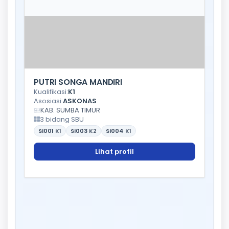
PUTRI SONGA MANDIRI
Kualifikasi:
K1
Asosiasi:
ASKONAS
KAB. SUMBA TIMUR
3 bidang SBU
SI001
K1
SI003
K2
SI004
K1
Lihat profil