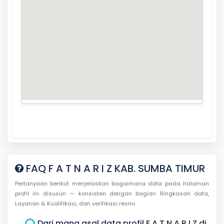
FAQ F A T N A R I Z KAB. SUMBA TIMUR
Pertanyaan berikut menjelaskan bagaimana data pada halaman
profil ini disusun — konsisten dengan bagian Ringkasan data,
Layanan & Kualifikasi, dan verifikasi resmi.
Dari mana asal data profil F A T N A R I Z di