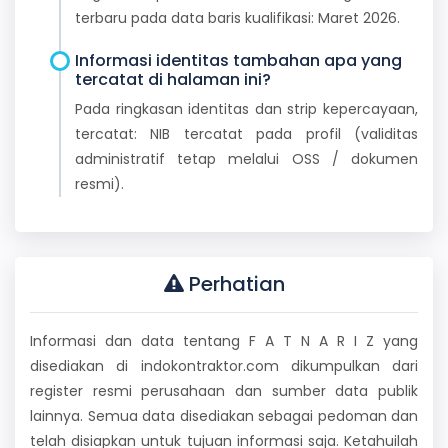
terbaru pada data baris kualifikasi: Maret 2026.
Informasi identitas tambahan apa yang
tercatat di halaman ini?
Pada ringkasan identitas dan strip kepercayaan,
tercatat: NIB tercatat pada profil (validitas
administratif tetap melalui OSS / dokumen
resmi).
Perhatian
Informasi dan data tentang F A T N A R I Z yang
disediakan di indokontraktor.com dikumpulkan dari
register resmi perusahaan dan sumber data publik
lainnya. Semua data disediakan sebagai pedoman dan
telah disiapkan untuk tujuan informasi saja. Ketahuilah