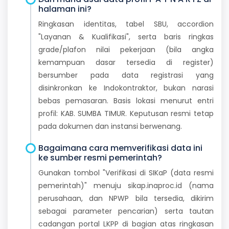
halaman ini?
Ringkasan identitas, tabel SBU, accordion
"Layanan & Kualifikasi", serta baris ringkas
grade/plafon nilai pekerjaan (bila angka
kemampuan dasar tersedia di register)
bersumber pada data registrasi yang
disinkronkan ke Indokontraktor, bukan narasi
bebas pemasaran. Basis lokasi menurut entri
profil: KAB. SUMBA TIMUR. Keputusan resmi tetap
pada dokumen dan instansi berwenang.
Bagaimana cara memverifikasi data ini
ke sumber resmi pemerintah?
Gunakan tombol "Verifikasi di SIKaP (data resmi
pemerintah)" menuju sikap.inaproc.id (nama
perusahaan, dan NPWP bila tersedia, dikirim
sebagai parameter pencarian) serta tautan
cadangan portal LKPP di bagian atas ringkasan