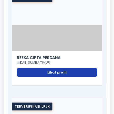
REZKA CIPTA PERDANA
KAB. SUMBA TIMUR
Lihat profil
TERVERIFIKASI LPJK