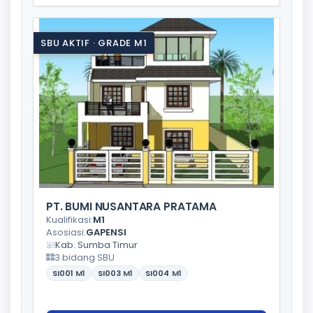
SBU AKTIF · GRADE M1
PT. BUMI NUSANTARA PRATAMA
Kualifikasi:
M1
Asosiasi:
GAPENSI
Kab. Sumba Timur
3 bidang SBU
SI001
M1
SI003
M1
SI004
M1