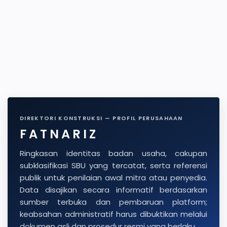
DIREKTORI KONSTRUKSI — PROFIL PERUSAHAAN
F A T N A R I Z
Ringkasan identitas badan usaha, cakupan
subklasifikasi SBU yang tercatat, serta referensi
publik untuk penilaian awal mitra atau penyedia.
Data disajikan secara informatif berdasarkan
sumber terbuka dan pembaruan platform;
keabsahan administratif harus dibuktikan melalui
dokumen asli dan prosedur resmi yang berlaku.