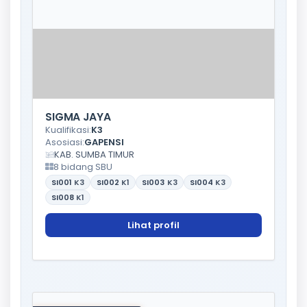
SIGMA JAYA
Kualifikasi:
K3
Asosiasi:
GAPENSI
KAB. SUMBA TIMUR
8 bidang SBU
SI001
K3
SI002
K1
SI003
K3
SI004
K3
SI008
K1
Lihat profil