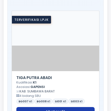
TERVERIFIKASI LPJK
TIGA PUTRA ABADI
Kualifikasi:
K1
Asosiasi:
GAPENSI
KAB. SUMBAWA BARAT
4 bidang SBU
BG007
K1
BG008
K1
SI001
K1
SI003
K1