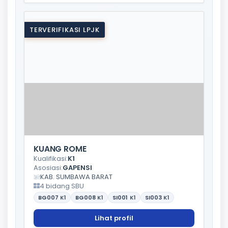
TERVERIFIKASI LPJK
KUANG ROME
Kualifikasi:
K1
Asosiasi:
GAPENSI
KAB. SUMBAWA BARAT
4 bidang SBU
BG007
K1
BG008
K1
SI001
K1
SI003
K1
Lihat profil