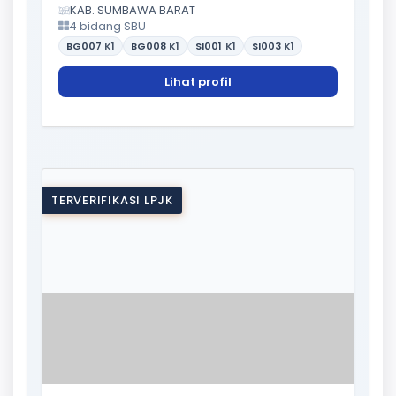
KAB. SUMBAWA BARAT
4 bidang SBU
BG007
K1
BG008
K1
SI001
K1
SI003
K1
Lihat profil
TERVERIFIKASI LPJK