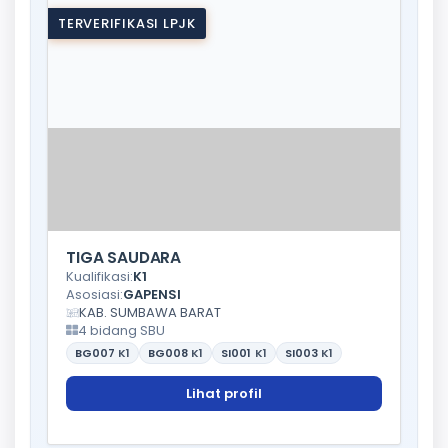
TERVERIFIKASI LPJK
TIGA SAUDARA
Kualifikasi:
K1
Asosiasi:
GAPENSI
KAB. SUMBAWA BARAT
4 bidang SBU
BG007
K1
BG008
K1
SI001
K1
SI003
K1
Lihat profil