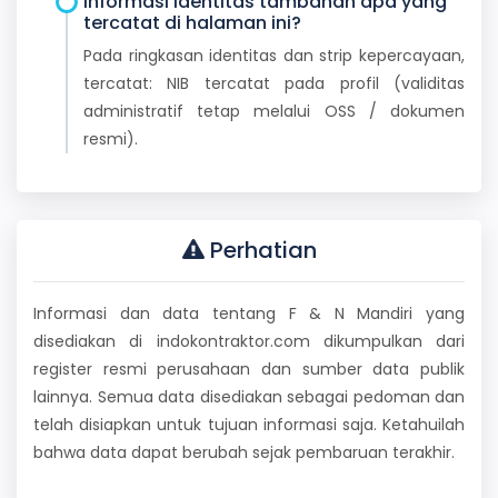
Informasi identitas tambahan apa yang
tercatat di halaman ini?
Pada ringkasan identitas dan strip kepercayaan,
tercatat: NIB tercatat pada profil (validitas
administratif tetap melalui OSS / dokumen
resmi).
Perhatian
Informasi dan data tentang F & N Mandiri yang
disediakan di indokontraktor.com dikumpulkan dari
register resmi perusahaan dan sumber data publik
lainnya. Semua data disediakan sebagai pedoman dan
telah disiapkan untuk tujuan informasi saja. Ketahuilah
bahwa data dapat berubah sejak pembaruan terakhir.