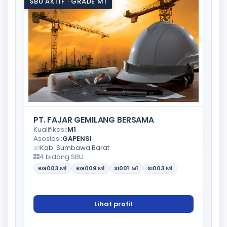
SBU AKTIF · GRADE M1
PT. FAJAR GEMILANG BERSAMA
Kualifikasi:
M1
Asosiasi:
GAPENSI
Kab. Sumbawa Barat
4 bidang SBU
BG003
M1
BG009
M1
SI001
M1
SI003
M1
Lihat profil