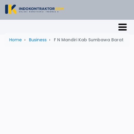
Home
Business
F N Mandiri Kab Sumbawa Barat