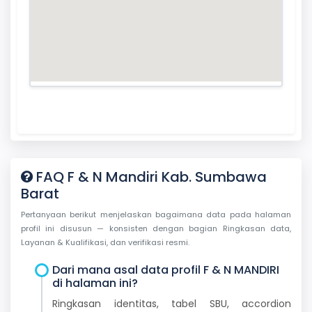
FAQ F & N Mandiri Kab. Sumbawa
Barat
Pertanyaan berikut menjelaskan bagaimana data pada halaman
profil ini disusun — konsisten dengan bagian Ringkasan data,
Layanan & Kualifikasi, dan verifikasi resmi.
Dari mana asal data profil F & N MANDIRI
di halaman ini?
Ringkasan identitas, tabel SBU, accordion