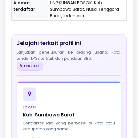
Alamat
LINGKUNGAN BOSOK, Kab.
terdaftar
Sumbawa Barat, Nusa Tenggara
Barat, Indonesia.
Jelajahi terkait profil ini
Lanjutkan penelusuran ke bidang usaha, kota,
tender LPSE terkait, dan panduan SBU.
TERKAIT
LOKASI
Kab. Sumbawa Barat
Kontraktor lain yang berbasis di kota atau
kabupaten yang sama.