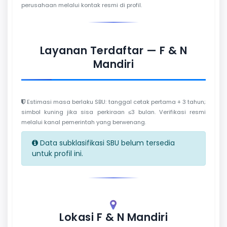
perusahaan melalui kontak resmi di profil.
Layanan Terdaftar — F & N
Mandiri
Estimasi masa berlaku SBU: tanggal cetak pertama + 3 tahun;
simbol kuning jika sisa perkiraan ≤3 bulan. Verifikasi resmi
melalui kanal pemerintah yang berwenang.
Data subklasifikasi SBU belum tersedia
untuk profil ini.
Lokasi F & N Mandiri