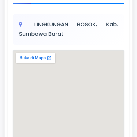
LINGKUNGAN BOSOK, Kab.
Sumbawa Barat