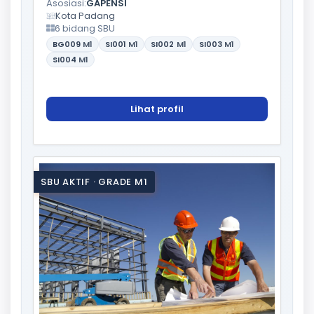
Asosiasi:
GAPENSI
Kota Padang
6 bidang SBU
BG009
M1
SI001
M1
SI002
M1
SI003
M1
SI004
M1
Lihat profil
SBU AKTIF · GRADE M1