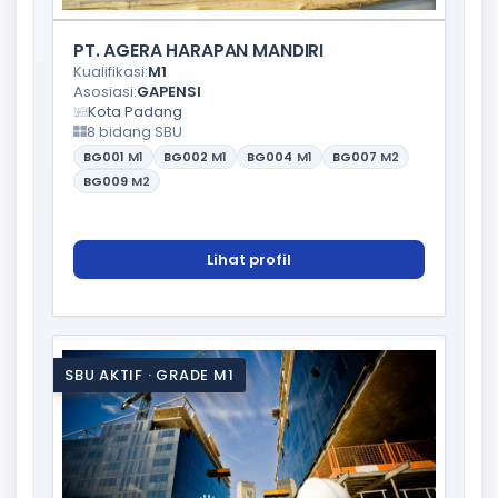
PT. AGERA HARAPAN MANDIRI
Kualifikasi:
M1
Asosiasi:
GAPENSI
Kota Padang
8 bidang SBU
BG001
M1
BG002
M1
BG004
M1
BG007
M2
BG009
M2
Lihat profil
SBU AKTIF · GRADE M1