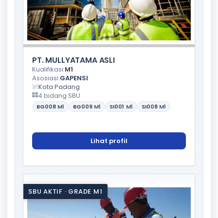
PT. MULLYATAMA ASLI
Kualifikasi:
M1
Asosiasi:
GAPENSI
Kota Padang
4 bidang SBU
BG008
M1
BG009
M1
SI001
M1
SI008
M1
Lihat profil
SBU AKTIF · GRADE M1