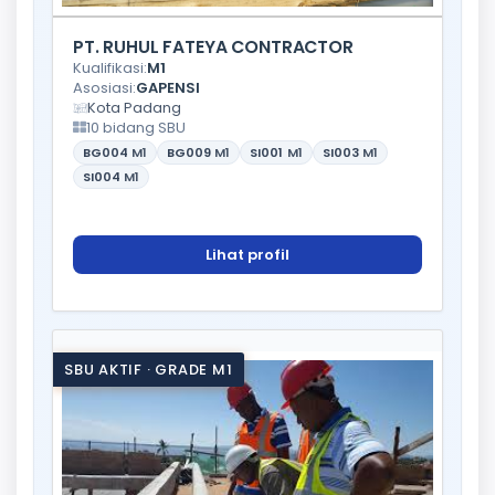
PT. RUHUL FATEYA CONTRACTOR
Kualifikasi:
M1
Asosiasi:
GAPENSI
Kota Padang
10 bidang SBU
BG004
M1
BG009
M1
SI001
M1
SI003
M1
SI004
M1
Lihat profil
SBU AKTIF · GRADE M1