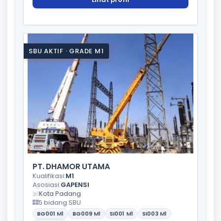
SBU AKTIF · GRADE M1
PT. DHAMOR UTAMA
Kualifikasi:
M1
Asosiasi:
GAPENSI
Kota Padang
5 bidang SBU
BG001
M1
BG009
M1
SI001
M1
SI003
M1