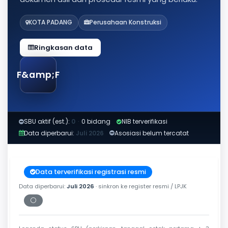
KOTA PADANG
Perusahaan Konstruksi
Ringkasan data
F&amp;F
SBU aktif (est.):
0
·
0 bidang
NIB terverifikasi
Data diperbarui:
Juli 2026
Asosiasi belum tercatat
Data terverifikasi registrasi resmi
Data diperbarui:
Juli 2026
· sinkron ke register resmi / LPJK
⚪
Periksa tanggal cetak