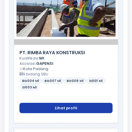
PT. RIMBA RAYA KONSTRUKSI
Kualifikasi:
M1
Asosiasi:
GAPENSI
Kota Padang
9 bidang SBU
BG004
M1
BG007
M1
BG009
M1
SI001
M1
SI003
M1
Lihat profil