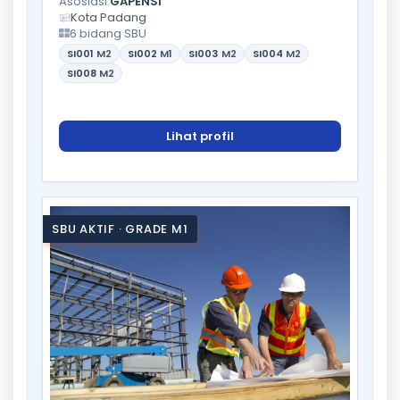
Asosiasi:
GAPENSI
Kota Padang
6 bidang SBU
SI001
M2
SI002
M1
SI003
M2
SI004
M2
SI008
M2
Lihat profil
SBU AKTIF · GRADE M1