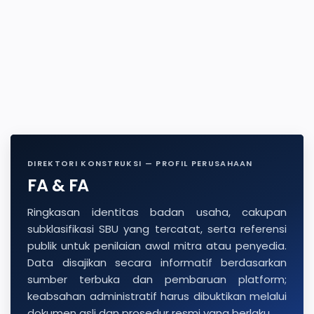
DIREKTORI KONSTRUKSI — PROFIL PERUSAHAAN
FA & FA
Ringkasan identitas badan usaha, cakupan
subklasifikasi SBU yang tercatat, serta referensi
publik untuk penilaian awal mitra atau penyedia.
Data disajikan secara informatif berdasarkan
sumber terbuka dan pembaruan platform;
keabsahan administratif harus dibuktikan melalui
dokumen asli dan prosedur resmi yang berlaku.