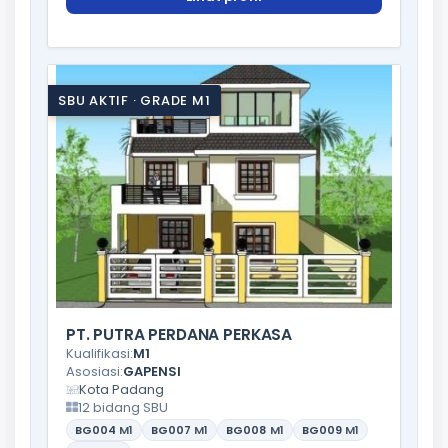
SBU AKTIF · GRADE M1
PT. PUTRA PERDANA PERKASA
Kualifikasi:
M1
Asosiasi:
GAPENSI
Kota Padang
12 bidang SBU
BG004
M1
BG007
M1
BG008
M1
BG009
M1