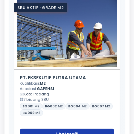
SBU AKTIF · GRADE M2
PT. EKSEKUTIF PUTRA UTAMA
Kualifikasi:
M2
Asosiasi:
GAPENSI
Kota Padang
7 bidang SBU
BG001
M2
BG002
M2
BG004
M2
BG007
M2
BG009
M2
Lihat profil