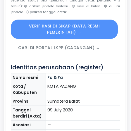
Legenda status SBU (perkiraan, tanggal cetak pertama + 3
tahun):
🟢
dalam jendela berlaku ·
🟡
sisa ≤3 bulan ·
🔴
di luar
jendela ·
⚪
periksa tanggal cetak.
VERIFIKASI DI SIKAP (DATA RESMI
PEMERINTAH) →
CARI DI PORTAL LKPP (CADANGAN) →
Identitas perusahaan (register)
Nama resmi
Fa & Fa
Kota /
KOTA PADANG
Kabupaten
Provinsi
Sumatera Barat
Tanggal
09 July 2020
berdiri (Akta)
Asosiasi
—