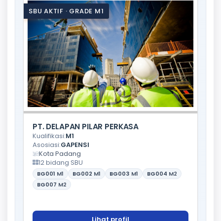
SBU AKTIF · GRADE M1
PT. DELAPAN PILAR PERKASA
Kualifikasi:
M1
Asosiasi:
GAPENSI
Kota Padang
12 bidang SBU
BG001
M1
BG002
M1
BG003
M1
BG004
M2
BG007
M2
Lihat profil