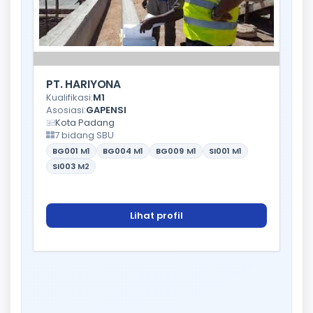
PT. HARIYONA
Kualifikasi:
M1
Asosiasi:
GAPENSI
Kota Padang
7 bidang SBU
BG001
M1
BG004
M1
BG009
M1
SI001
M1
SI003
M2
Lihat profil