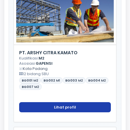
PT. ARSHY CITRA KAMATO
Kualifikasi:
M2
Asosiasi:
GAPENSI
Kota Padang
12 bidang SBU
BG001
M2
BG002
M1
BG003
M2
BG004
M2
BG007
M2
Lihat profil