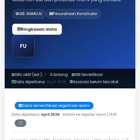
KAB. MAMUJU
Perusahaan Konstruksi
Ringkasan data
FU
SBU aktif (est.):
0
·
0 bidang
NIB terverifikasi
Data diperbarui:
April 2026
Asosiasi belum tercatat
Data terverifikasi registrasi resmi
Data diperbarui:
April 2026
· sinkron ke register resmi / LPJK
⚪
Periksa tanggal cetak