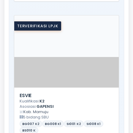
TERVERIFIKASI LPJK
ESVIE
Kualifikasi:
K2
Asosiasi:
GAPENSI
Kab. Mamuju
5 bidang SBU
BG007
K2
BG008
K1
SI001
K2
SI008
K1
BS010
K