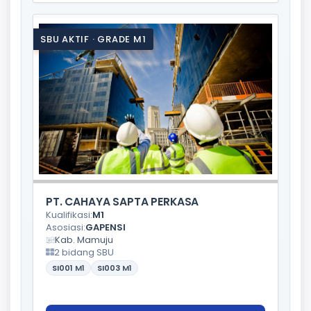
SBU AKTIF · GRADE M1
PT. CAHAYA SAPTA PERKASA
Kualifikasi:
M1
Asosiasi:
GAPENSI
Kab. Mamuju
2 bidang SBU
SI001
M1
SI003
M1