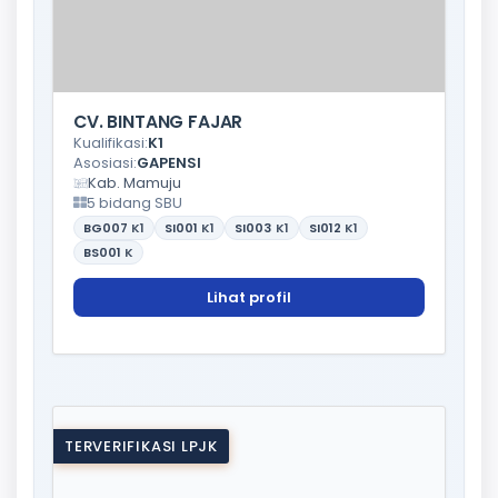
CV. BINTANG FAJAR
Kualifikasi:
K1
Asosiasi:
GAPENSI
Kab. Mamuju
5 bidang SBU
BG007
K1
SI001
K1
SI003
K1
SI012
K1
BS001
K
Lihat profil
TERVERIFIKASI LPJK