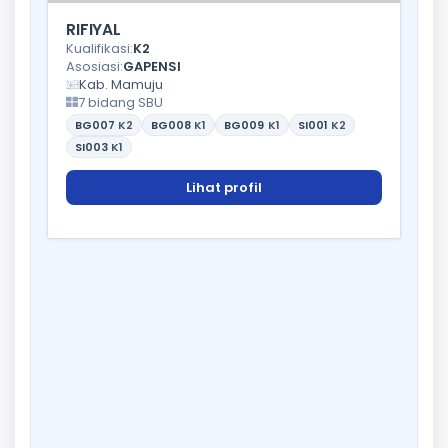
RIFIYAL
Kualifikasi:
K2
Asosiasi:
GAPENSI
Kab. Mamuju
7 bidang SBU
BG007
K2
BG008
K1
BG009
K1
SI001
K2
SI003
K1
Lihat profil