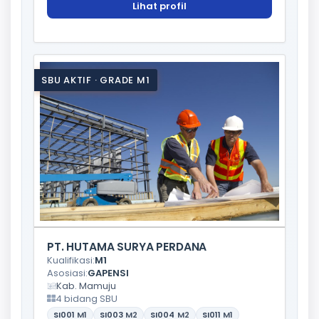
Lihat profil
SBU AKTIF · GRADE M1
PT. HUTAMA SURYA PERDANA
Kualifikasi:
M1
Asosiasi:
GAPENSI
Kab. Mamuju
4 bidang SBU
SI001
M1
SI003
M2
SI004
M2
SI011
M1