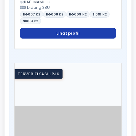
KAB. MAMUJU
6 bidang SBU
BG007
K2
BG008
K2
BG009
K2
SI001
K2
SI003
K2
Lihat profil
TERVERIFIKASI LPJK