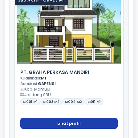
SBU AKTIF · GRADE M1
PT. GRAHA PERKASA MANDIRI
Kualifikasi:
M1
Asosiasi:
GAPENSI
Kab. Mamuju
4 bidang SBU
SI001
M1
SI003
M2
SI004
M2
SI011
M1
Lihat profil