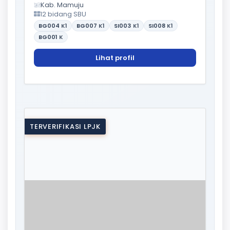
Kab. Mamuju
12 bidang SBU
BG004
K1
BG007
K1
SI003
K1
SI008
K1
BG001
K
Lihat profil
TERVERIFIKASI LPJK