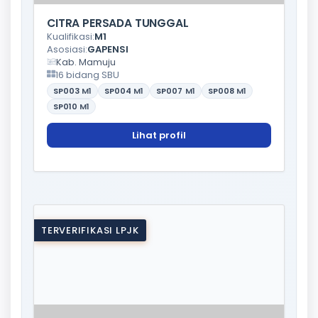
CITRA PERSADA TUNGGAL
Kualifikasi:
M1
Asosiasi:
GAPENSI
Kab. Mamuju
16 bidang SBU
SP003
M1
SP004
M1
SP007
M1
SP008
M1
SP010
M1
Lihat profil
TERVERIFIKASI LPJK