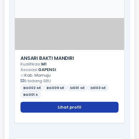
ANSARI BAKTI MANDIRI
Kualifikasi:
M1
Asosiasi:
GAPENSI
Kab. Mamuju
6 bidang SBU
BG002
M1
BG009
M1
SI001
M1
SI003
M1
BG001
K
Lihat profil