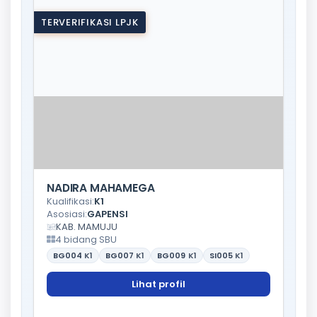
TERVERIFIKASI LPJK
NADIRA MAHAMEGA
Kualifikasi:
K1
Asosiasi:
GAPENSI
KAB. MAMUJU
4 bidang SBU
BG004
K1
BG007
K1
BG009
K1
SI005
K1
Lihat profil