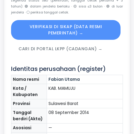
Legenda status SBU (perkiraan, tanggal cetak pertama + 3
tahun):
🟢
dalam jendela berlaku ·
🟡
sisa ≤3 bulan ·
🔴
di luar
jendela ·
⚪
periksa tanggal cetak.
VERIFIKASI DI SIKAP (DATA RESMI
PEMERINTAH) →
CARI DI PORTAL LKPP (CADANGAN) →
Identitas perusahaan (register)
Nama resmi
Fabian Utama
Kota /
KAB. MAMUJU
Kabupaten
Provinsi
Sulawesi Barat
Tanggal
08 September 2014
berdiri (Akta)
Asosiasi
—