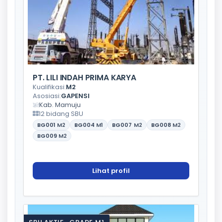
PT. LILI INDAH PRIMA KARYA
Kualifikasi:
M2
Asosiasi:
GAPENSI
Kab. Mamuju
12 bidang SBU
BG001
M2
BG004
M1
BG007
M2
BG008
M2
BG009
M2
Lihat profil