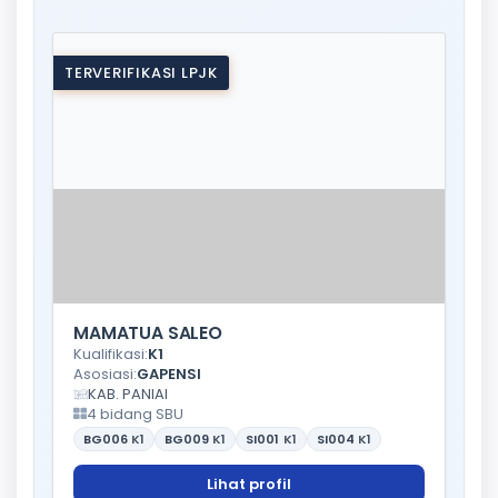
TERVERIFIKASI LPJK
MAMATUA SALEO
Kualifikasi:
K1
Asosiasi:
GAPENSI
KAB. PANIAI
4 bidang SBU
BG006
K1
BG009
K1
SI001
K1
SI004
K1
Lihat profil