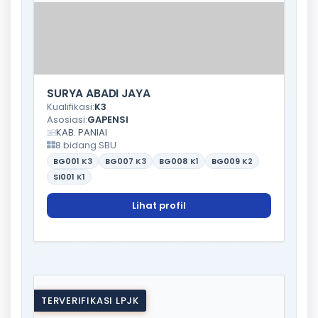
SURYA ABADI JAYA
Kualifikasi:
K3
Asosiasi:
GAPENSI
KAB. PANIAI
8 bidang SBU
BG001
K3
BG007
K3
BG008
K1
BG009
K2
SI001
K1
Lihat profil
TERVERIFIKASI LPJK