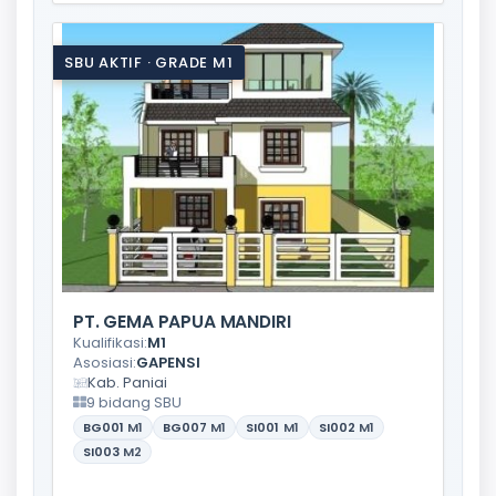
SBU AKTIF · GRADE M1
PT. GEMA PAPUA MANDIRI
Kualifikasi:
M1
Asosiasi:
GAPENSI
Kab. Paniai
9 bidang SBU
BG001
M1
BG007
M1
SI001
M1
SI002
M1
SI003
M2