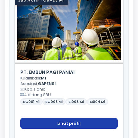
SBU AKTIF · GRADE M1
PT. EMBUN PAGI PANIAI
Kualifikasi:
M1
Asosiasi:
GAPENSI
Kab. Paniai
4 bidang SBU
BG001
M1
BG008
M1
SI003
M1
SI004
M1
Lihat profil