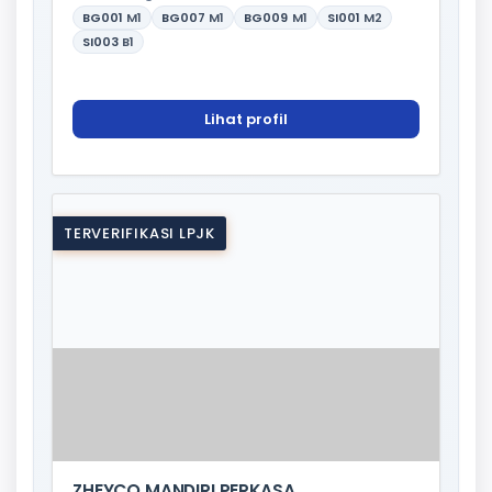
BG001
M1
BG007
M1
BG009
M1
SI001
M2
SI003
B1
Lihat profil
TERVERIFIKASI LPJK
ZHEYCO MANDIRI PERKASA