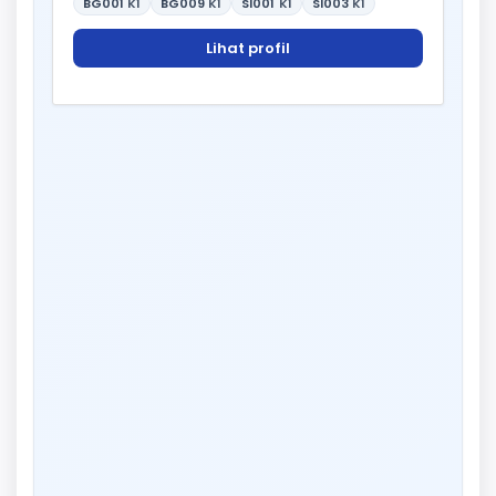
BG001
K1
BG009
K1
SI001
K1
SI003
K1
Lihat profil