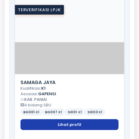
TERVERIFIKASI LPJK
SAMAGA JAYA
Kualifikasi:
K1
Asosiasi:
GAPENSI
KAB. PANIAI
4 bidang SBU
BG001
K1
BG007
K1
SI001
K1
SI003
K1
Lihat profil