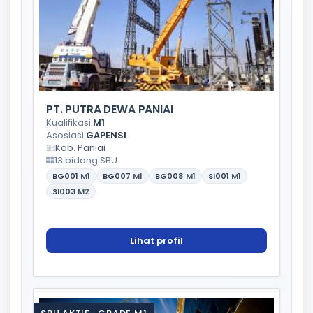
PT. PUTRA DEWA PANIAI
Kualifikasi:
M1
Asosiasi:
GAPENSI
Kab. Paniai
13 bidang SBU
BG001
M1
BG007
M1
BG008
M1
SI001
M1
SI003
M2
Lihat profil