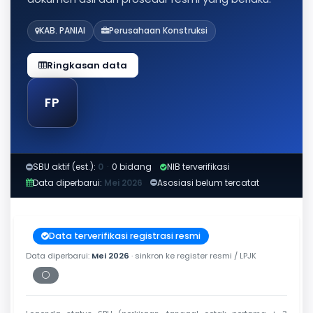
KAB. PANIAI
Perusahaan Konstruksi
Ringkasan data
FP
SBU aktif (est.):
0
·
0 bidang
NIB terverifikasi
Data diperbarui:
Mei 2026
Asosiasi belum tercatat
Data terverifikasi registrasi resmi
Data diperbarui:
Mei 2026
· sinkron ke register resmi / LPJK
⚪
Periksa tanggal cetak