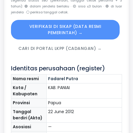
Legenda status SBU (perkiraan, tanggal cetak pertama + 3
tahun):
🟢
dalam jendela berlaku ·
🟡
sisa ≤3 bulan ·
🔴
di luar
jendela ·
⚪
periksa tanggal cetak.
VERIFIKASI DI SIKAP (DATA RESMI
PEMERINTAH) →
CARI DI PORTAL LKPP (CADANGAN) →
Identitas perusahaan (register)
Nama resmi
Fadarel Putra
Kota /
KAB. PANIAI
Kabupaten
Provinsi
Papua
Tanggal
22 June 2012
berdiri (Akta)
Asosiasi
—