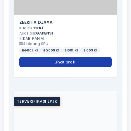
ZEEKITA DJAYA
Kualifikasi:
K1
Asosiasi:
GAPENSI
KAB. PANIAI
4 bidang SBU
BG007
K1
BG009
K1
SI001
K1
SI003
K1
Lihat profil
TERVERIFIKASI LPJK