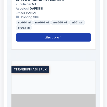
Kualifikasi:
M1
Asosiasi:
GAPENSI
KAB. PANIAI
5 bidang SBU
BG001
M1
BG004
M1
BG008
M1
SI001
M1
SI003
M1
Lihat profil
TERVERIFIKASI LPJK