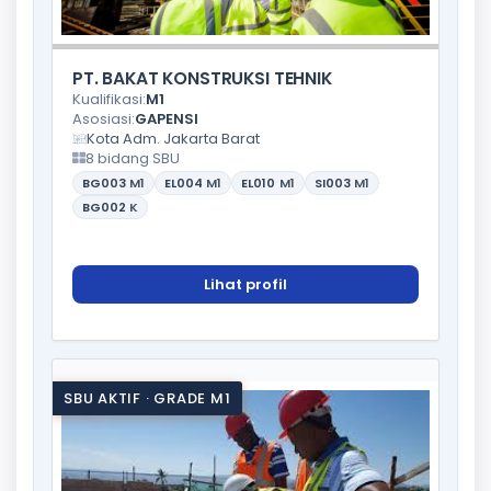
PT. BAKAT KONSTRUKSI TEHNIK
Kualifikasi:
M1
Asosiasi:
GAPENSI
Kota Adm. Jakarta Barat
8 bidang SBU
BG003
M1
EL004
M1
EL010
M1
SI003
M1
BG002
K
Lihat profil
SBU AKTIF · GRADE M1