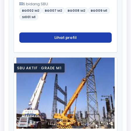
6 bidang SBU
BG002
M2
BG007
M2
BG008
M2
BG009
M1
SI001
M1
Lihat profil
SBU AKTIF · GRADE M1