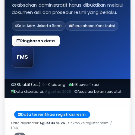
keabsahan administratif harus dibuktikan melalui
dokumen asli dan prosedur resmi yang berlaku.
Kota Adm. Jakarta Barat
Perusahaan Konstruksi
Ringkasan data
FMS
SBU aktif (est.):
0
·
0 bidang
NIB terverifikasi
Data diperbarui:
Agustus 2026
Asosiasi belum tercatat
Data terverifikasi registrasi resmi
Data diperbarui:
Agustus 2026
· sinkron ke register resmi /
LPJK