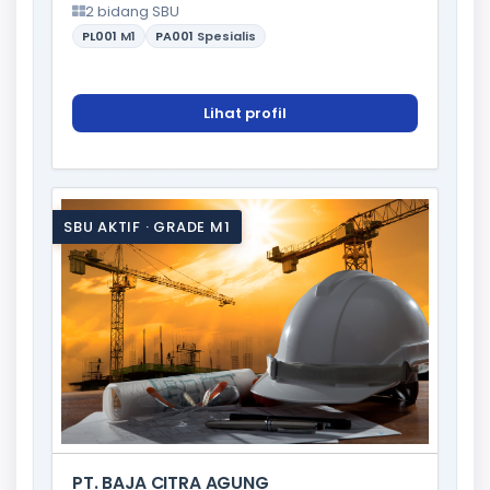
2 bidang SBU
PL001
M1
PA001
Spesialis
Lihat profil
SBU AKTIF · GRADE M1
PT. BAJA CITRA AGUNG