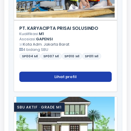
PT. KARYACIPTA PRISAI SOLUSINDO
Kualifikasi:
M1
Asosiasi:
GAPENSI
Kota Adm. Jakarta Barat
4 bidang SBU
SP004
M1
SP007
M1
SP010
M1
SP011
M1
Lihat profil
SBU AKTIF · GRADE M1