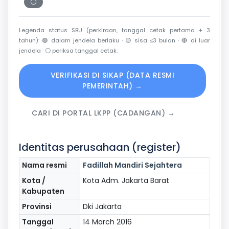
⚪
Periksa tanggal cetak
Legenda status SBU (perkiraan, tanggal cetak pertama + 3
tahun):
🟢
dalam jendela berlaku ·
🟡
sisa ≤3 bulan ·
🔴
di luar
jendela ·
⚪
periksa tanggal cetak.
VERIFIKASI DI SIKAP (DATA RESMI
PEMERINTAH) →
CARI DI PORTAL LKPP (CADANGAN) →
Identitas perusahaan (register)
Nama resmi
Fadillah Mandiri Sejahtera
Kota /
Kota Adm. Jakarta Barat
Kabupaten
Provinsi
Dki Jakarta
Tanggal
14 March 2016