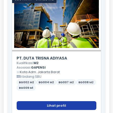
PT. DUTA TRISNA ADIYASA
Kualifikasi:
M2
Asosiasi:
GAPENSI
Kota Adm. Jakarta Barat
9 bidang SBU
BG002
M2
BG004
M2
BG007
M2
BG008
M2
BG009
M1
Lihat profil