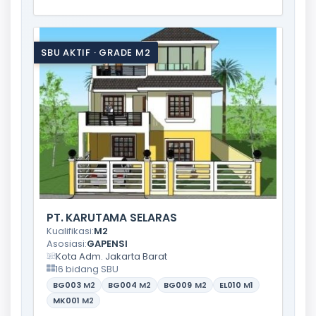
SBU AKTIF · GRADE M2
PT. KARUTAMA SELARAS
Kualifikasi:
M2
Asosiasi:
GAPENSI
Kota Adm. Jakarta Barat
16 bidang SBU
BG003
M2
BG004
M2
BG009
M2
EL010
M1
MK001
M2