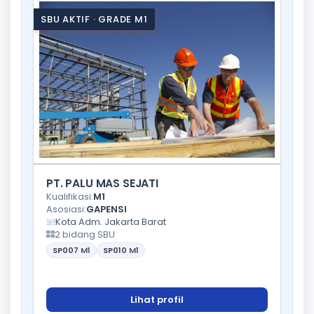
SBU AKTIF · GRADE M1
PT. PALU MAS SEJATI
Kualifikasi:
M1
Asosiasi:
GAPENSI
Kota Adm. Jakarta Barat
2 bidang SBU
SP007
M1
SP010
M1
Lihat profil