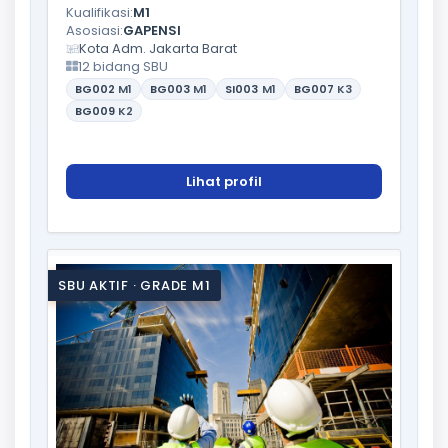
Kualifikasi:
M1
Asosiasi:
GAPENSI
Kota Adm. Jakarta Barat
12 bidang SBU
BG002
M1
BG003
M1
SI003
M1
BG007
K3
BG009
K2
Lihat profil
SBU AKTIF · GRADE M1