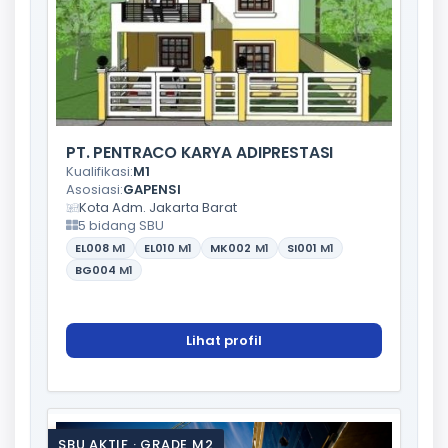
PT. PENTRACO KARYA ADIPRESTASI
Kualifikasi:
M1
Asosiasi:
GAPENSI
Kota Adm. Jakarta Barat
5 bidang SBU
EL008
M1
EL010
M1
MK002
M1
SI001
M1
BG004
M1
Lihat profil
SBU AKTIF · GRADE M2