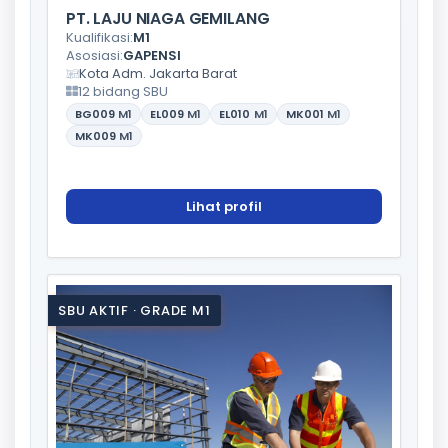
PT. LAJU NIAGA GEMILANG
Kualifikasi:
M1
Asosiasi:
GAPENSI
Kota Adm. Jakarta Barat
12 bidang SBU
BG009
M1
EL009
M1
EL010
M1
MK001
M1
MK009
M1
Lihat profil
SBU AKTIF · GRADE M1