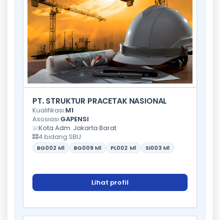
PT. STRUKTUR PRACETAK NASIONAL
Kualifikasi:
M1
Asosiasi:
GAPENSI
Kota Adm. Jakarta Barat
4 bidang SBU
BG002
M1
BG009
M1
PL002
M1
SI003
M1
Lihat profil