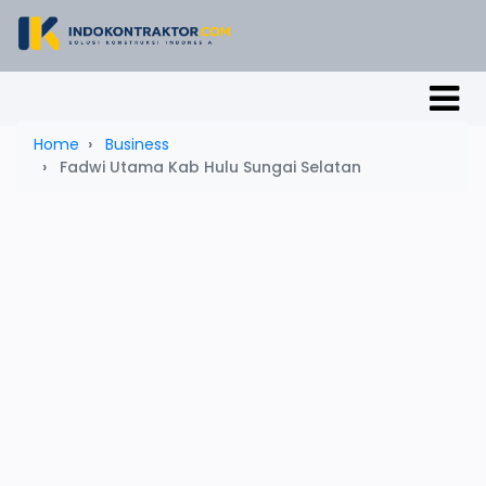
Home
Business
Fadwi Utama Kab Hulu Sungai Selatan