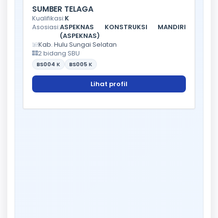
SUMBER TELAGA
Kualifikasi:
K
Asosiasi:
ASPEKNAS KONSTRUKSI MANDIRI
(ASPEKNAS)
Kab. Hulu Sungai Selatan
2 bidang SBU
BS004
K
BS005
K
Lihat profil