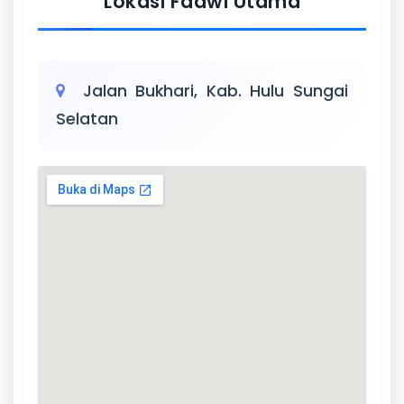
Lokasi Fadwi Utama
Jalan Bukhari, Kab. Hulu Sungai
Selatan