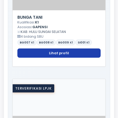
BUNGA TANI
Kualifikasi:
K1
Asosiasi:
GAPENSI
KAB. HULU SUNGAI SELATAN
4 bidang SBU
BG007
K1
BG008
K1
BG009
K1
SI001
K1
Lihat profil
TERVERIFIKASI LPJK