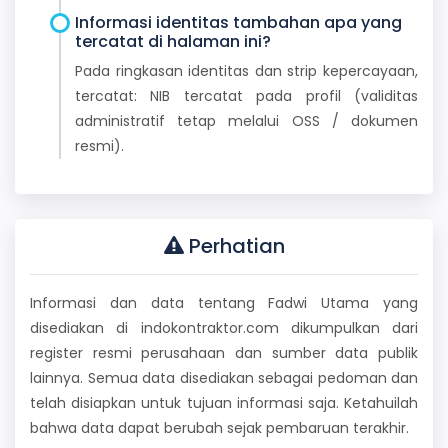
Informasi identitas tambahan apa yang
tercatat di halaman ini?
Pada ringkasan identitas dan strip kepercayaan,
tercatat: NIB tercatat pada profil (validitas
administratif tetap melalui OSS / dokumen
resmi).
Perhatian
Informasi dan data tentang Fadwi Utama yang
disediakan di indokontraktor.com dikumpulkan dari
register resmi perusahaan dan sumber data publik
lainnya. Semua data disediakan sebagai pedoman dan
telah disiapkan untuk tujuan informasi saja. Ketahuilah
bahwa data dapat berubah sejak pembaruan terakhir.