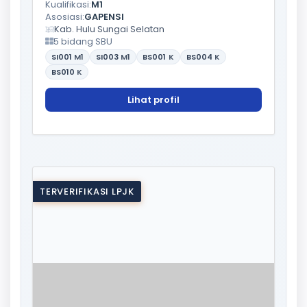
Kualifikasi:
M1
Asosiasi:
GAPENSI
Kab. Hulu Sungai Selatan
5 bidang SBU
SI001
M1
SI003
M1
BS001
K
BS004
K
BS010
K
Lihat profil
TERVERIFIKASI LPJK