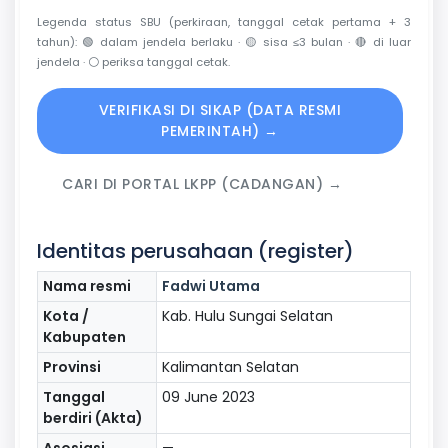
Legenda status SBU (perkiraan, tanggal cetak pertama + 3
tahun):
🟢
dalam jendela berlaku ·
🟡
sisa ≤3 bulan ·
🔴
di luar
jendela ·
⚪
periksa tanggal cetak.
VERIFIKASI DI SIKAP (DATA RESMI
PEMERINTAH) →
CARI DI PORTAL LKPP (CADANGAN) →
Identitas perusahaan (register)
Nama resmi
Fadwi Utama
Kota /
Kab. Hulu Sungai Selatan
Kabupaten
Provinsi
Kalimantan Selatan
Tanggal
09 June 2023
berdiri (Akta)
Asosiasi
—