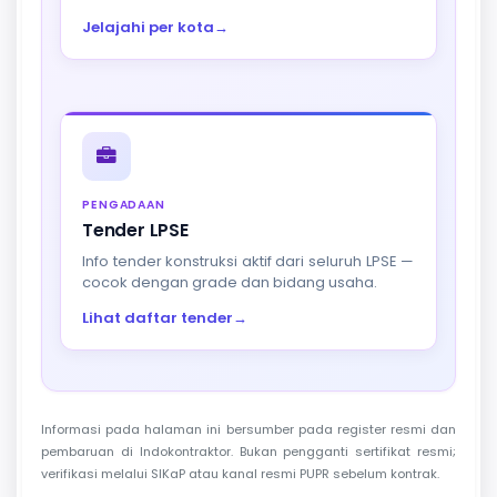
Jelajahi per kota
→
PENGADAAN
Tender LPSE
Info tender konstruksi aktif dari seluruh LPSE —
cocok dengan grade dan bidang usaha.
Lihat daftar tender
→
Informasi pada halaman ini bersumber pada register resmi dan
pembaruan di Indokontraktor. Bukan pengganti sertifikat resmi;
verifikasi melalui SIKaP atau kanal resmi PUPR sebelum kontrak.