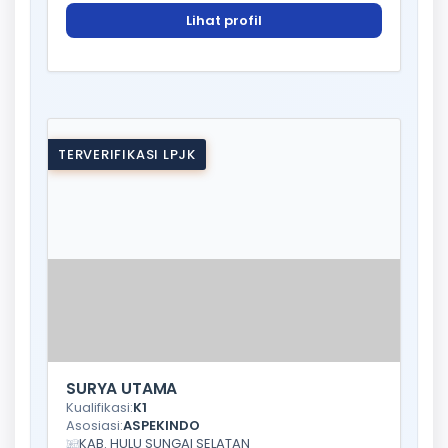
Lihat profil
TERVERIFIKASI LPJK
SURYA UTAMA
Kualifikasi:
K1
Asosiasi:
ASPEKINDO
KAB. HULU SUNGAI SELATAN