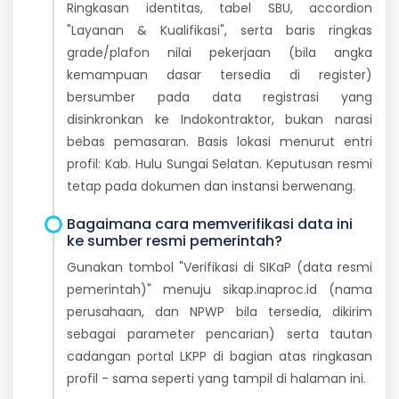
Ringkasan identitas, tabel SBU, accordion
"Layanan & Kualifikasi", serta baris ringkas
grade/plafon nilai pekerjaan (bila angka
kemampuan dasar tersedia di register)
bersumber pada data registrasi yang
disinkronkan ke Indokontraktor, bukan narasi
bebas pemasaran. Basis lokasi menurut entri
profil: Kab. Hulu Sungai Selatan. Keputusan resmi
tetap pada dokumen dan instansi berwenang.
Bagaimana cara memverifikasi data ini
ke sumber resmi pemerintah?
Gunakan tombol "Verifikasi di SIKaP (data resmi
pemerintah)" menuju sikap.inaproc.id (nama
perusahaan, dan NPWP bila tersedia, dikirim
sebagai parameter pencarian) serta tautan
cadangan portal LKPP di bagian atas ringkasan
profil - sama seperti yang tampil di halaman ini.