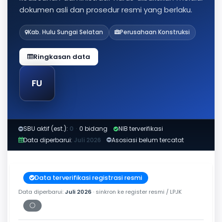
dokumen asli dan prosedur resmi yang berlaku.
Kab. Hulu Sungai Selatan
Perusahaan Konstruksi
Ringkasan data
FU
SBU aktif (est.):
0
·
0 bidang
NIB terverifikasi
Data diperbarui:
Juli 2026
Asosiasi belum tercatat
Data terverifikasi registrasi resmi
Data diperbarui:
Juli 2026
· sinkron ke register resmi / LPJK
⚪
Periksa tanggal cetak