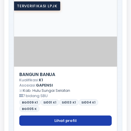
TERVERIFIKASI LPJK
BANGUN BANUA
Kualifikasi:
K1
Asosiasi:
GAPENSI
Kab. Hulu Sungai Selatan
7 bidang SBU
BG009
K1
SI001
K1
SI003
K1
SI004
K1
BG005
K
Lihat profil