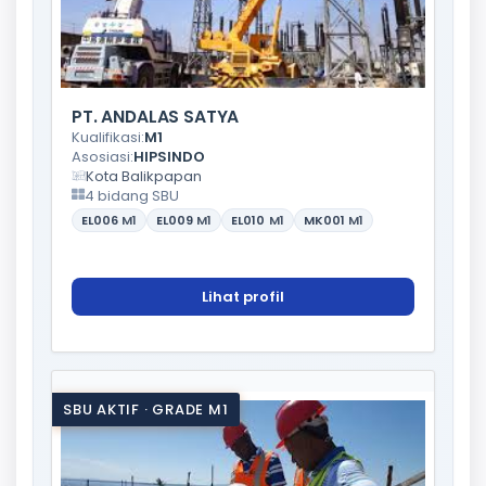
PT. ANDALAS SATYA
Kualifikasi:
M1
Asosiasi:
HIPSINDO
Kota Balikpapan
4 bidang SBU
EL006
M1
EL009
M1
EL010
M1
MK001
M1
Lihat profil
SBU AKTIF · GRADE M1