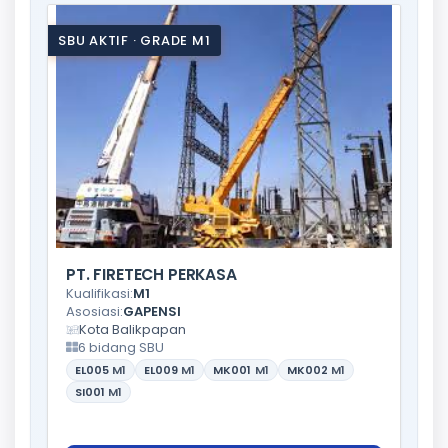
SBU AKTIF · GRADE M1
PT. FIRETECH PERKASA
Kualifikasi:
M1
Asosiasi:
GAPENSI
Kota Balikpapan
6 bidang SBU
EL005
M1
EL009
M1
MK001
M1
MK002
M1
SI001
M1