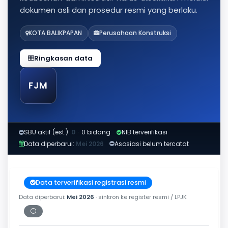
dokumen asli dan prosedur resmi yang berlaku.
KOTA BALIKPAPAN
Perusahaan Konstruksi
Ringkasan data
FJM
SBU aktif (est.):
0
·
0 bidang
NIB terverifikasi
Data diperbarui:
Mei 2026
Asosiasi belum tercatat
Data terverifikasi registrasi resmi
Data diperbarui:
Mei 2026
· sinkron ke register resmi / LPJK
⚪
Periksa tanggal cetak