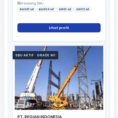
4 bidang SBU
BG001
M1
BG004
M1
SI001
M1
SI003
M1
Lihat profil
SBU AKTIF · GRADE M1
PT. REGIAN INDONESIA