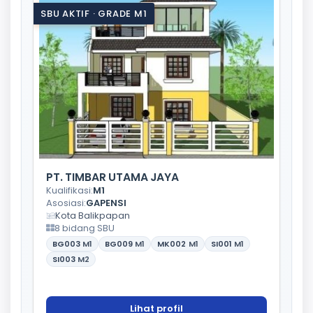
SBU AKTIF · GRADE M1
PT. TIMBAR UTAMA JAYA
Kualifikasi:
M1
Asosiasi:
GAPENSI
Kota Balikpapan
8 bidang SBU
BG003
M1
BG009
M1
MK002
M1
SI001
M1
SI003
M2
Lihat profil