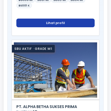
BG009
M1
SI001
M1
SI003
M1
SI004
M1
BS001
K
Lihat profil
SBU AKTIF · GRADE M1
PT. ALPHA BETHA SUKSES PRIMA