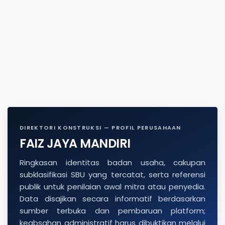
DIREKTORI KONSTRUKSI — PROFIL PERUSAHAAN
FAIZ JAYA MANDIRI
Ringkasan identitas badan usaha, cakupan
subklasifikasi SBU yang tercatat, serta referensi
publik untuk penilaian awal mitra atau penyedia.
Data disajikan secara informatif berdasarkan
sumber terbuka dan pembaruan platform;
keabsahan administratif harus dibuktikan melalui