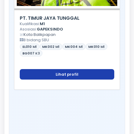
PT. TIMUR JAYA TUNGGAL
Kualifikasi:
M1
Asosiasi:
GAPEKSINDO
Kota Balikpapan
8 bidang SBU
EL010
M1
MK002
M1
MK004
M1
MK010
M1
BG007
K3
Lihat profil