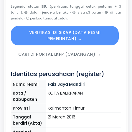
Legenda status SBU (perkiraan, tanggal cetak pertama + 3
tahun):
🟢
dalam jendela berlaku ·
🟡
sisa ≤3 bulan ·
🔴
di luar
jendela ·
⚪
periksa tanggal cetak.
VERIFIKASI DI SIKAP (DATA RESMI
PEMERINTAH) →
CARI DI PORTAL LKPP (CADANGAN) →
Identitas perusahaan (register)
Nama resmi
Faiz Jaya Mandiri
Kota /
KOTA BALIKPAPAN
Kabupaten
Provinsi
Kalimantan Timur
Tanggal
21 March 2016
berdiri (Akta)
Asosiasi
—