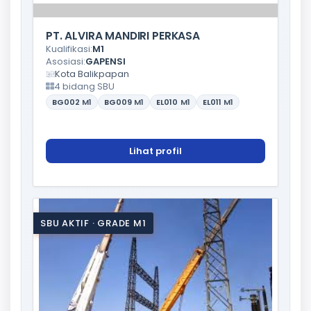
PT. ALVIRA MANDIRI PERKASA
Kualifikasi:
M1
Asosiasi:
GAPENSI
Kota Balikpapan
4 bidang SBU
BG002
M1
BG009
M1
EL010
M1
EL011
M1
Lihat profil
SBU AKTIF · GRADE M1