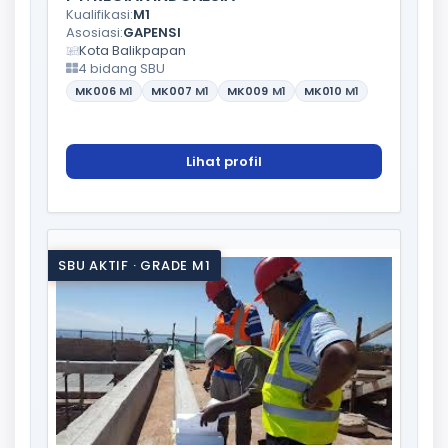
Kualifikasi:
M1
Asosiasi:
GAPENSI
Kota Balikpapan
4 bidang SBU
MK006
M1
MK007
M1
MK009
M1
MK010
M1
Lihat profil
SBU AKTIF · GRADE M1