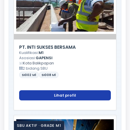
PT. INTI SUKSES BERSAMA
Kualifikasi:
M1
Asosiasi:
GAPENSI
Kota Balikpapan
2 bidang SBU
SI002
M1
SI008
M1
Lihat profil
SBU AKTIF · GRADE M1