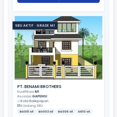
SBU AKTIF · GRADE M1
PT. BENAMI BROTHERS
Kualifikasi:
M1
Asosiasi:
GAPENSI
Kota Balikpapan
4 bidang SBU
BG001
M1
BG003
M1
BG006
M1
SI010
M1