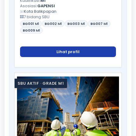
Kualifikasi:
M1
Asosiasi:
GAPENSI
Kota Balikpapan
7 bidang SBU
BG001
M1
BG002
M1
BG003
M1
BG007
M1
BG009
M1
Lihat profil
SBU AKTIF · GRADE M1