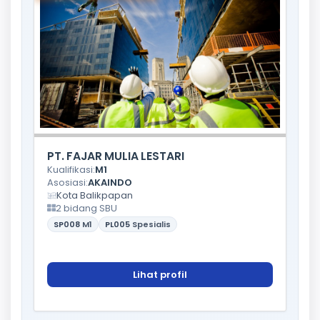
PT. FAJAR MULIA LESTARI
Kualifikasi:
M1
Asosiasi:
AKAINDO
Kota Balikpapan
2 bidang SBU
SP008
M1
PL005
Spesialis
Lihat profil