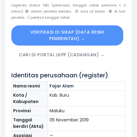
Legenda status SBU (perkiraan, tanggal cetak pertama + 3
tahun):
🟢
dalam jendela berlaku ·
🟡
sisa ≤3 bulan ·
🔴
di luar
jendela ·
⚪
periksa tanggal cetak.
VERIFIKASI DI SIKAP (DATA RESMI
PEMERINTAH) →
CARI DI PORTAL LKPP (CADANGAN) →
Identitas perusahaan (register)
Nama resmi
Fajar Alam
Kota /
Kab. Buru
Kabupaten
Provinsi
Maluku
Tanggal
05 November 2019
berdiri (Akta)
Asosiasi
—