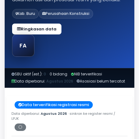
Kab. Buru
Perusahaan Konstruksi
Ringkasan data
FA
SBU aktif (est.):
0
·
0 bidang
NIB terverifikasi
Data diperbarui:
Agustus 2026
Asosiasi belum tercatat
Data terverifikasi registrasi resmi
Data diperbarui:
Agustus 2026
· sinkron ke register resmi /
LPJK
⚪
Periksa tanggal cetak