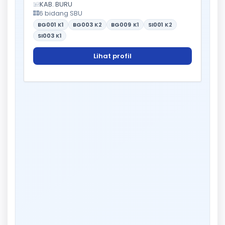
KAB. BURU
6 bidang SBU
BG001
K1
BG003
K2
BG009
K1
SI001
K2
SI003
K1
Lihat profil