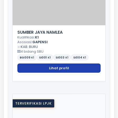
SUMBER JAYA NAMLEA
Kualifikasi:
K1
Asosiasi:
GAPENSI
KAB. BURU
4 bidang SBU
BG009
K1
SI001
K1
SI003
K1
SI004
K1
Lihat profil
TERVERIFIKASI LPJK