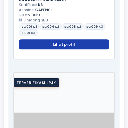
Kualifikasi:
K3
Asosiasi:
GAPENSI
Kab. Buru
10 bidang SBU
BG001
K3
BG004
K2
BG008
K2
BG009
K3
SI001
K3
Lihat profil
TERVERIFIKASI LPJK