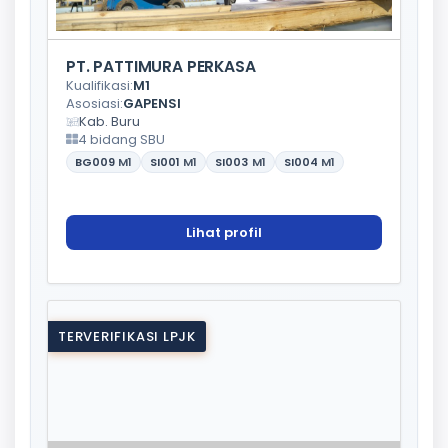
PT. PATTIMURA PERKASA
Kualifikasi:
M1
Asosiasi:
GAPENSI
Kab. Buru
4 bidang SBU
BG009
M1
SI001
M1
SI003
M1
SI004
M1
Lihat profil
TERVERIFIKASI LPJK