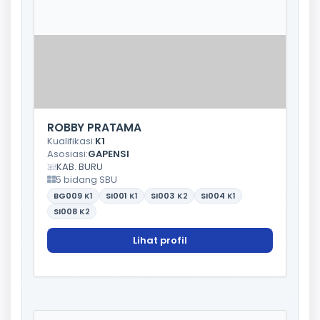
ROBBY PRATAMA
Kualifikasi:
K1
Asosiasi:
GAPENSI
KAB. BURU
5 bidang SBU
BG009
K1
SI001
K1
SI003
K2
SI004
K1
SI008
K2
Lihat profil