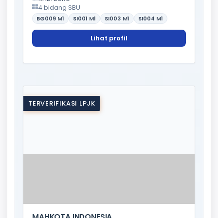
4 bidang SBU
BG009
M1
SI001
M1
SI003
M1
SI004
M1
Lihat profil
TERVERIFIKASI LPJK
MAHKOTA INDONESIA