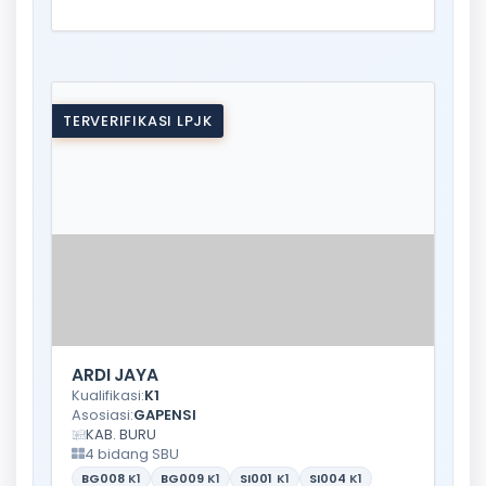
TERVERIFIKASI LPJK
ARDI JAYA
Kualifikasi:
K1
Asosiasi:
GAPENSI
KAB. BURU
4 bidang SBU
BG008
K1
BG009
K1
SI001
K1
SI004
K1