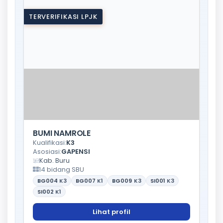
TERVERIFIKASI LPJK
BUMI NAMROLE
Kualifikasi:
K3
Asosiasi:
GAPENSI
Kab. Buru
14 bidang SBU
BG004
K3
BG007
K1
BG009
K3
SI001
K3
SI002
K1
Lihat profil