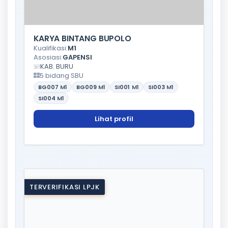
KARYA BINTANG BUPOLO
Kualifikasi:
M1
Asosiasi:
GAPENSI
KAB. BURU
5 bidang SBU
BG007
M1
BG009
M1
SI001
M1
SI003
M1
SI004
M1
Lihat profil
TERVERIFIKASI LPJK