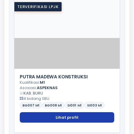
TERVERIFIKASI LPJK
PUTRA MADEWA KONSTRUKSI
Kualifikasi:
M1
Asosiasi:
ASPEKNAS
KAB. BURU
4 bidang SBU
BG007
M1
BG008
M1
SI001
M1
SI003
M1
Lihat profil