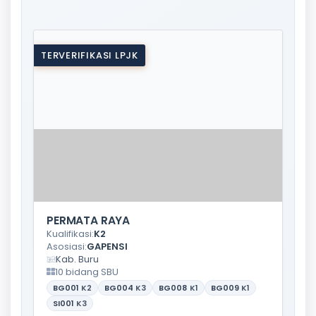
TERVERIFIKASI LPJK
PERMATA RAYA
Kualifikasi:
K2
Asosiasi:
GAPENSI
Kab. Buru
10 bidang SBU
BG001
K2
BG004
K3
BG008
K1
BG009
K1
SI001
K3