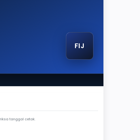
FIJ
tak
iksa tanggal cetak.