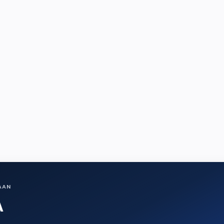
AAN
A