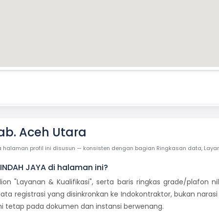
ab. Aceh Utara
laman profil ini disusun — konsisten dengan bagian Ringkasan data, Layanan 
 INDAH JAYA di halaman ini?
dion "Layanan & Kualifikasi", serta baris ringkas grade/plafon
ata registrasi yang disinkronkan ke Indokontraktor, bukan naras
smi tetap pada dokumen dan instansi berwenang.