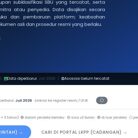
pan subklasifikasi SBU yang tercatat, serta
 mitra atau penyedia. Data disajikan secara
buka dan pembaruan platform; keabsahan
dokumen asli dan prosedur resmi yang berlaku.
|
Data diperbarui:
Juli 2026
|
Asosiasi belum tercatat
⚪
perbarui:
Juli 2026
· sinkron ke register resmi / LPJK
Periksa tanggal ce
 + 3 tahun):
🟢
dalam jendela berlaku ·
🟡
sisa ≤3 bulan ·
🔴
di luar jendela ·
⚪
per
ERINTAH) →
CARI DI PORTAL LKPP (CADANGAN) →