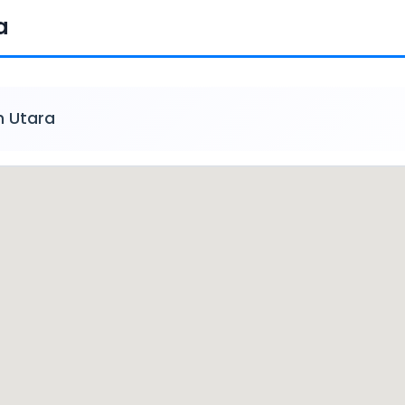
a
h Utara