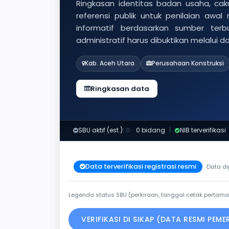
Ringkasan identitas badan usaha, caku
referensi publik untuk penilaian awal
informatif berdasarkan sumber ter
administratif harus dibuktikan melalui 
Kab. Aceh Utara
Perusahaan Konstruksi
Ringkasan data
SBU aktif (est.):
0
·
0 bidang
|
NIB terverifikasi
Data terverifikasi registrasi resmi
Data di
Legenda status SBU (perkiraan, tanggal cetak pertama
VERIFIKASI DI SIKAP (DATA RESMI PEM